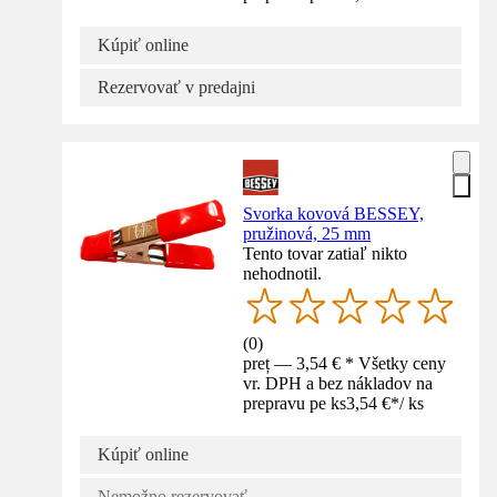
Kúpiť online
Rezervovať v predajni
Svorka kovová BESSEY,
pružinová, 25 mm
Tento tovar zatiaľ nikto
nehodnotil.
(
0
)
preț — 3,54 € * Všetky ceny
vr. DPH a bez nákladov na
prepravu pe ks
3,54 €
*
/
ks
Kúpiť online
Nemožno rezervovať