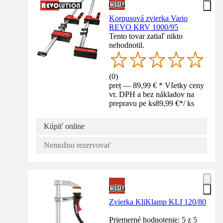
Korpusová zvierka Vario
REVO KRV 1000/95
Tento tovar zatiaľ nikto
nehodnotil.
(
0
)
preț — 89,99 € * Všetky ceny
vr. DPH a bez nákladov na
prepravu pe ks
89,99 €
*
/
ks
Kúpiť online
Nemožno rezervovať
Zvierka KliKlamp KLI 120/80
Priemerné hodnotenie: 5 z 5