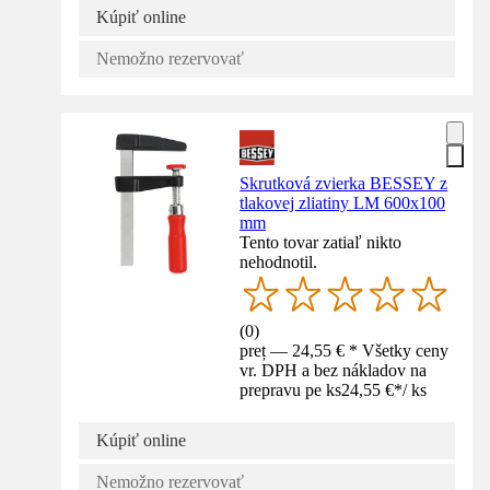
Kúpiť online
Nemožno rezervovať
Skrutková zvierka BESSEY z
tlakovej zliatiny LM 600x100
mm
Tento tovar zatiaľ nikto
nehodnotil.
(
0
)
preț — 24,55 € * Všetky ceny
vr. DPH a bez nákladov na
prepravu pe ks
24,55 €
*
/
ks
Kúpiť online
Nemožno rezervovať