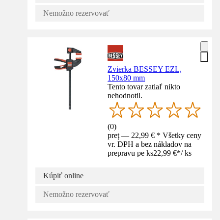
Nemožno rezervovať
Zvierka BESSEY EZL,
150x80 mm
Tento tovar zatiaľ nikto
nehodnotil.
(
0
)
preț — 22,99 € * Všetky ceny
vr. DPH a bez nákladov na
prepravu pe ks
22,99 €
*
/
ks
Kúpiť online
Nemožno rezervovať