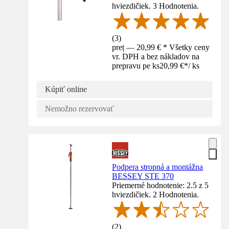
hviezdičiek. 3 Hodnotenia.
(
3
)
preț — 20,99 € * Všetky ceny
vr. DPH a bez nákladov na
prepravu pe ks
20,99 €
*
/
ks
Kúpiť online
Nemožno rezervovať
Podpera stropná a montážna
BESSEY STE 370
Priemerné hodnotenie: 2.5 z 5
hviezdičiek. 2 Hodnotenia.
(
2
)