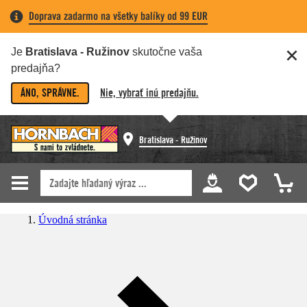
Doprava zadarmo na všetky balíky od 99 EUR
Je
Bratislava - Ružinov
skutočne vaša
predajňa?
ÁNO, SPRÁVNE.
Nie, vybrať inú predajňu.
Bratislava - Ružinov
Úvodná stránka