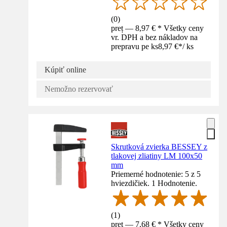
(
0
)
preț — 8,97 € * Všetky ceny
vr. DPH a bez nákladov na
prepravu pe ks
8,97 €
*
/
ks
Kúpiť online
Nemožno rezervovať
Skrutková zvierka BESSEY z
tlakovej zliatiny LM 100x50
mm
Priemerné hodnotenie: 5 z 5
hviezdičiek. 1 Hodnotenie.
(
1
)
preț — 7,68 € * Všetky ceny