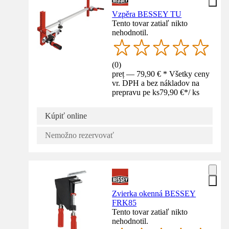
Vzpěra BESSEY TU
Tento tovar zatiaľ nikto
nehodnotil.
(
0
)
preț — 79,90 € * Všetky ceny
vr. DPH a bez nákladov na
prepravu pe ks
79,90 €
*
/
ks
Kúpiť online
Nemožno rezervovať
Zvierka okenná BESSEY
FRK85
Tento tovar zatiaľ nikto
nehodnotil.