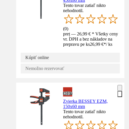
450x80 mm
Tento tovar zatiaľ nikto
nehodnotil.
(
0
)
preț — 26,99 € * Všetky ceny
vr. DPH a bez nákladov na
prepravu pe ks
26,99 €
*
/
ks
Kúpiť online
Nemožno rezervovať
Zvierka BESSEY EZM,
150x60 mm
Tento tovar zatiaľ nikto
nehodnotil.