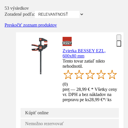
53 výsledkov
Zoradené podľa:
Preskočiť zoznam produktov
Zvierka BESSEY EZL,
600x80 mm
Tento tovar zatiaľ nikto
nehodnotil.
(
0
)
preț — 28,99 € * Všetky ceny
vr. DPH a bez nákladov na
prepravu pe ks
28,99 €
*
/
ks
Kúpiť online
Nemožno rezervovať