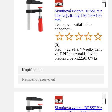
Skrutková zvierka BESSEY z
tlakovej zliatiny LM 500x100
mm
Tento tovar zatiaľ nikto
nehodnotil.
(
0
)
preț — 22,91 € * Všetky ceny
vr. DPH a bez nákladov na
prepravu pe ks
22,91 €
*
/
ks
Kúpiť online
Nemožno rezervovať
Skrutková zvierka BESSEY z