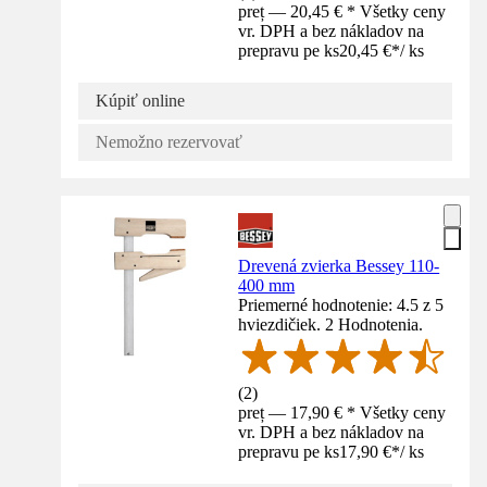
preț — 20,45 € * Všetky ceny
vr. DPH a bez nákladov na
prepravu pe ks
20,45 €
*
/
ks
Kúpiť online
Nemožno rezervovať
Drevená zvierka Bessey 110-
400 mm
Priemerné hodnotenie: 4.5 z 5
hviezdičiek. 2 Hodnotenia.
(
2
)
preț — 17,90 € * Všetky ceny
vr. DPH a bez nákladov na
prepravu pe ks
17,90 €
*
/
ks