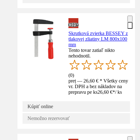
Skrutková zvierka BESSEY z
tlakovej zliatiny LM 800x100
mm
Tento tovar zatiaľ nikto
nehodnotil.
(
0
)
preț — 26,60 € * Všetky ceny
vr. DPH a bez nákladov na
prepravu pe ks
26,60 €
*
/
ks
Kúpiť online
Nemožno rezervovať