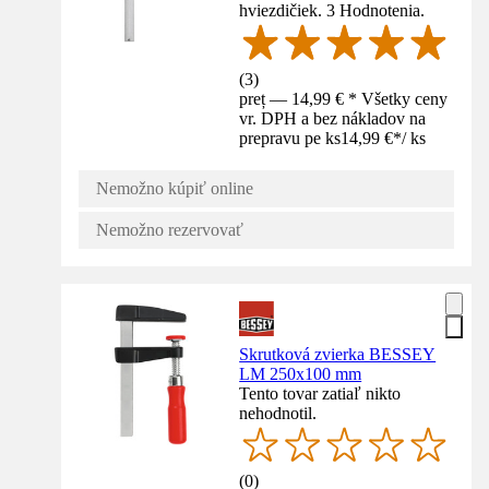
hviezdičiek. 3 Hodnotenia.
(
3
)
preț — 14,99 € * Všetky ceny
vr. DPH a bez nákladov na
prepravu pe ks
14,99 €
*
/
ks
Nemožno kúpiť online
Nemožno rezervovať
Skrutková zvierka BESSEY
LM 250x100 mm
Tento tovar zatiaľ nikto
nehodnotil.
(
0
)