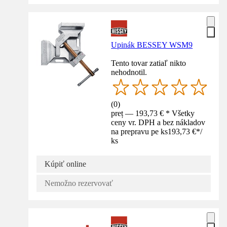
Upinák BESSEY WSM9
Tento tovar zatiaľ nikto
nehodnotil.
(
0
)
preț — 193,73 € * Všetky
ceny vr. DPH a bez nákladov
na prepravu pe ks
193,73 €
*
/
ks
Kúpiť online
Nemožno rezervovať