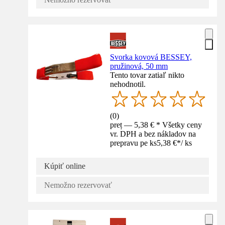
Svorka kovová BESSEY,
pružinová, 50 mm
Tento tovar zatiaľ nikto
nehodnotil.
(
0
)
preț — 5,38 € * Všetky ceny
vr. DPH a bez nákladov na
prepravu pe ks
5,38 €
*
/
ks
Kúpiť online
Nemožno rezervovať