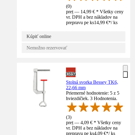
(
0
)
preț — 14,99 € * Všetky ceny
vr. DPH a bez nákladov na
prepravu pe ks
14,99 €
*
/
ks
Kúpiť online
Nemožno rezervovať
Stolná svorka Bessey TK6,
22-66 mm
Priemerné hodnotenie: 5 z 5
hviezdičiek. 3 Hodnotenia.
(
3
)
preț — 4,09 € * Všetky ceny
vr. DPH a bez nákladov na
prepravu pe ks
4,09 €
*
/
ks