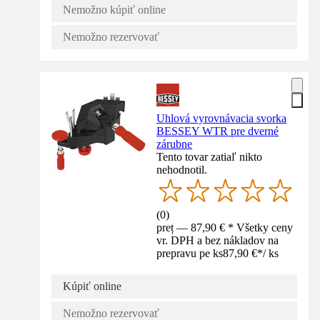
Nemožno kúpiť online
Nemožno rezervovať
Uhlová vyrovnávacia svorka
BESSEY WTR pre dverné
zárubne
Tento tovar zatiaľ nikto
nehodnotil.
(
0
)
preț — 87,90 € * Všetky ceny
vr. DPH a bez nákladov na
prepravu pe ks
87,90 €
*
/
ks
Kúpiť online
Nemožno rezervovať