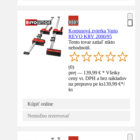
Korpusová zvierka Vario
REVO KRV 2000/95
Tento tovar zatiaľ nikto
nehodnotil.
(
0
)
preț — 139,99 € * Všetky
ceny vr. DPH a bez nákladov
na prepravu pe ks
139,99 €
*
/
ks
Kúpiť online
Nemožno rezervovať