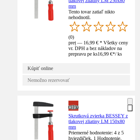
tlakovej zliatiny LM 250x80
mm
Tento tovar zatiaľ nikto
nehodnotil.
(
0
)
preț — 16,99 € * Všetky ceny
vr. DPH a bez nákladov na
prepravu pe ks
16,99 €
*
/
ks
Kúpiť online
Nemožno rezervovať
Skrutková zvierka BESSEY z
tlakovej zliatiny LM 150x80
mm
Priemerné hodnotenie: 4 z 5
hviezdičiek. 1 Hodnotenie.