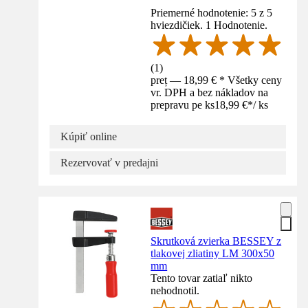
Priemerné hodnotenie: 5 z 5
hviezdičiek. 1 Hodnotenie.
(
1
)
preț — 18,99 € * Všetky ceny
vr. DPH a bez nákladov na
prepravu pe ks
18,99 €
*
/
ks
Kúpiť online
Rezervovať v predajni
Skrutková zvierka BESSEY z
tlakovej zliatiny LM 300x50
mm
Tento tovar zatiaľ nikto
nehodnotil.