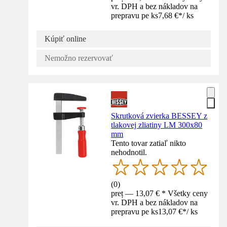
vr. DPH a bez nákladov na
prepravu pe ks
7,68 €
*
/
ks
Kúpiť online
Nemožno rezervovať
Skrutková zvierka BESSEY z
tlakovej zliatiny LM 300x80
mm
Tento tovar zatiaľ nikto
nehodnotil.
(
0
)
preț — 13,07 € * Všetky ceny
vr. DPH a bez nákladov na
prepravu pe ks
13,07 €
*
/
ks