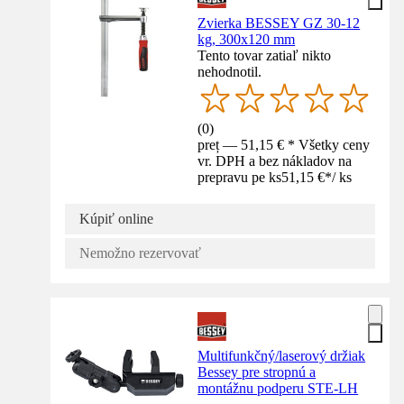
Zvierka BESSEY GZ 30-12
kg, 300x120 mm
Tento tovar zatiaľ nikto
nehodnotil.
(
0
)
preț — 51,15 € * Všetky ceny
vr. DPH a bez nákladov na
prepravu pe ks
51,15 €
*
/
ks
Kúpiť online
Nemožno rezervovať
Multifunkčný/laserový držiak
Bessey pre stropnú a
montážnu podperu STE-LH