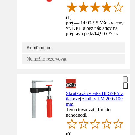
(
1
)
preț — 14,99 € * Všetky ceny
vr. DPH a bez nákladov na
prepravu pe ks
14,99 €
*
/
ks
Kúpiť online
Nemožno rezervovať
Skrutková zvierka BESSEY z
tlakovej zliatiny LM 200x100
mm
Tento tovar zatiaľ nikto
nehodnotil.
(
0
)