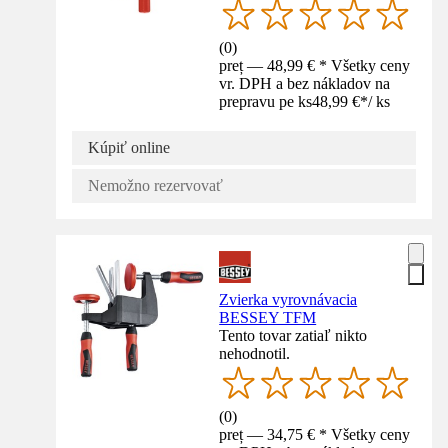
(
0
)
preț — 48,99 € * Všetky ceny
vr. DPH a bez nákladov na
prepravu pe ks
48,99 €
*
/
ks
Kúpiť online
Nemožno rezervovať
Zvierka vyrovnávacia
BESSEY TFM
Tento tovar zatiaľ nikto
nehodnotil.
(
0
)
preț — 34,75 € * Všetky ceny