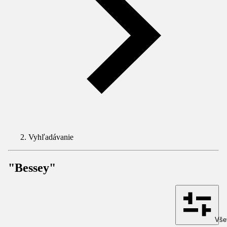
Vyhľadávanie
"Bessey"
Všet