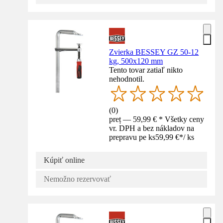
Zvierka BESSEY GZ 50-12
kg, 500x120 mm
Tento tovar zatiaľ nikto
nehodnotil.
(
0
)
preț — 59,99 € * Všetky ceny
vr. DPH a bez nákladov na
prepravu pe ks
59,99 €
*
/
ks
Kúpiť online
Nemožno rezervovať