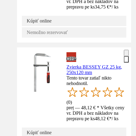
vr. DPH a bez nákladov na
prepravu pe ks
34,75 €
*
/
ks
Kúpiť online
Nemožno rezervovať
Zvierka BESSEY GZ 25 kg,
250x120 mm
Tento tovar zatiaľ nikto
nehodnotil.
(
0
)
preț — 48,12 € * Všetky ceny
vr. DPH a bez nákladov na
prepravu pe ks
48,12 €
*
/
ks
Kúpiť online