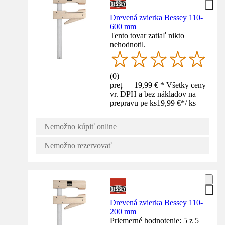
Drevená zvierka Bessey 110-
600 mm
Tento tovar zatiaľ nikto
nehodnotil.
(
0
)
preț — 19,99 € * Všetky ceny
vr. DPH a bez nákladov na
prepravu pe ks
19,99 €
*
/
ks
Nemožno kúpiť online
Nemožno rezervovať
Drevená zvierka Bessey 110-
200 mm
Priemerné hodnotenie: 5 z 5