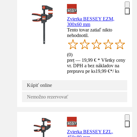
Zvierka BESSEY EZM,
300x60 mm
Tento tovar zatiaľ nikto
nehodnotil.
(
0
)
preț — 19,99 € * Všetky ceny
vr. DPH a bez nákladov na
prepravu pe ks
19,99 €
*
/
ks
Kúpiť online
Nemožno rezervovať
Zvierka BESSEY EZL,