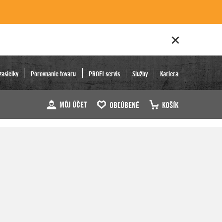
zásielky
Porovnanie tovaru
PROFI servis
Služby
Kariéra
MÔJ ÚČET
OBĽÚBENÉ
KOŠÍK