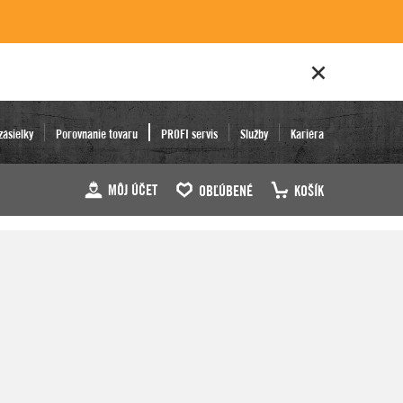
zásielky
Porovnanie tovaru
PROFI servis
Služby
Kariéra
MÔJ ÚČET
OBĽÚBENÉ
KOŠÍK