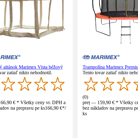
ý altánok Marimex Vista béžový
Trampolína Marimex Premi
var zatiaľ nikto nehodnotil.
Tento tovar zatiaľ nikto neho
(
0
)
166,90 € * Všetky ceny vr. DPH a
preț — 159,90 € * Všetky c
adov na prepravu pe ks
166,90 €
*
/
bez nákladov na prepravu pe
ks