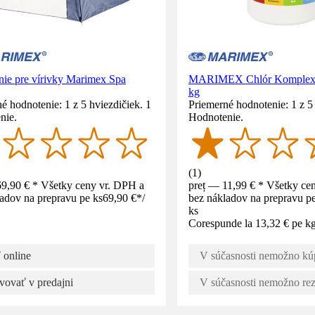
nie pre vírivky Marimex Spa
MARIMEX Chlór Komplex m
kg
é hodnotenie: 1 z 5 hviezdičiek. 1
Priemerné hodnotenie: 1 z 5 
nie.
Hodnotenie.
(
1
)
69,90 € * Všetky ceny vr. DPH a
preț — 11,99 € * Všetky ce
adov na prepravu pe ks
69,90 €
*
/
bez nákladov na prepravu pe
ks
Corespunde la 13,32 € pe k
 online
V súčasnosti nemožno kúp
vovať v predajni
V súčasnosti nemožno re