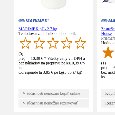
MARIMEX pH- 2,7 kg
Zastreše
Tento tovar zatiaľ nikto nehodnotil.
House
Priemern
Hodnote
(
0
)
preț — 10,39 € * Všetky ceny vr. DPH a
bez nákladov na prepravu pe ks
10,39 €
*
/
(
1
)
ks
preț — 
Corespunde la 3,85 € pe kg
(
3,85 €
/
kg
)
bez nákl
ks
V súčasnosti nemožno kúpiť online
Kúpiť
V súčasnosti nemožno rezervovať
Rezer