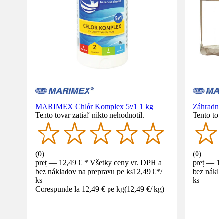
MARIMEX Chlór Komplex 5v1 1 kg
Záhradn
Tento tovar zatiaľ nikto nehodnotil.
Tento to
(
0
)
(
0
)
preț — 12,49 € * Všetky ceny vr. DPH a
preț — 
bez nákladov na prepravu pe ks
12,49 €
*
/
bez nákl
ks
ks
Corespunde la 12,49 € pe kg
(
12,49 €
/
kg
)