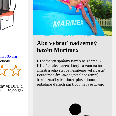
Ako vybrať nadzemný
bazén Marimex
um 305 cm
Hľadáte ten správny bazén na záhradu?
dnotil.
Hľadáte taký bazén, ktorý sa vám na ňu
zmestí a jeho stavba nezaberie veľa času?
Poradíme vám, ako vybrať nadzemný
bazén značky Marimex plus k tomu
pribalíme ďalších pár tipov navyše
...
viac
eny vr. DPH a
 ks
159,90 €
*
/