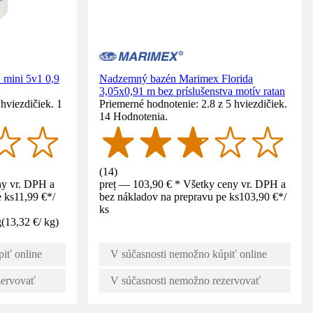
ini 5v1 0,9
Nadzemný bazén Marimex Florida
3,05x0,91 m bez príslušenstva motív ratan
hviezdičiek. 1
Priemerné hodnotenie: 2.8 z 5 hviezdičiek.
14 Hodnotenia.
(
14
)
ny vr. DPH a
preț — 103,90 € * Všetky ceny vr. DPH a
 ks
11,99 €
*
/
bez nákladov na prepravu pe ks
103,90 €
*
/
ks
g
(
13,32 €
/
kg
)
iť online
V súčasnosti nemožno kúpiť online
zervovať
V súčasnosti nemožno rezervovať