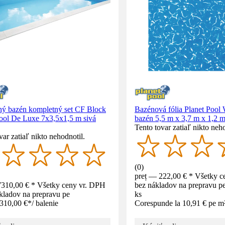
ný bazén kompletný set CF Block
Bazénová fólia Planet Pool
Pool De Luxe 7x3,5x1,5 m sivá
bazén 5,5 m x 3,7 m x 1,2 
Tento tovar zatiaľ nikto neho
var zatiaľ nikto nehodnotil.
(
0
)
preț — 222,00 € * Všetky c
7310,00 € * Všetky ceny vr. DPH
bez nákladov na prepravu pe
kladov na prepravu pe
ks
310,00 €
*
/
balenie
Corespunde la 10,91 € pe m