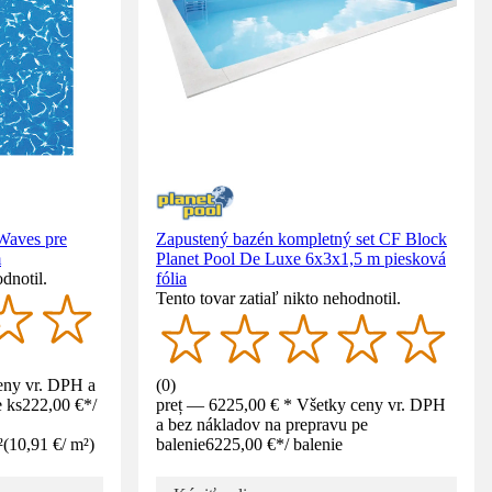
 Waves pre
Zapustený bazén kompletný set CF Block
m
Planet Pool De Luxe 6x3x1,5 m piesková
dnotil.
fólia
Tento tovar zatiaľ nikto nehodnotil.
eny vr. DPH a
(
0
)
 ks
222,00 €
*
/
preț — 6225,00 € * Všetky ceny vr. DPH
a bez nákladov na prepravu pe
²
(
10,91 €
/
m²
)
balenie
6225,00 €
*
/
balenie