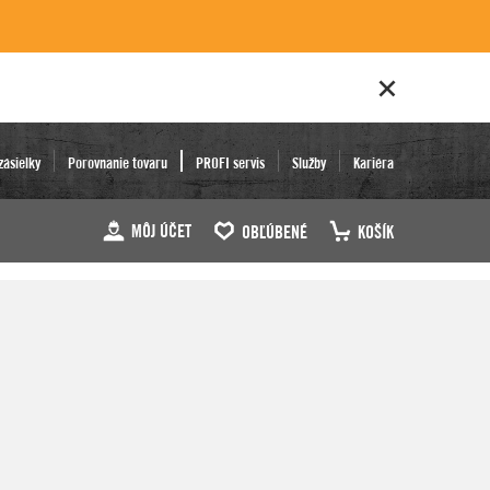
zásielky
Porovnanie tovaru
PROFI servis
Služby
Kariéra
MÔJ ÚČET
OBĽÚBENÉ
KOŠÍK