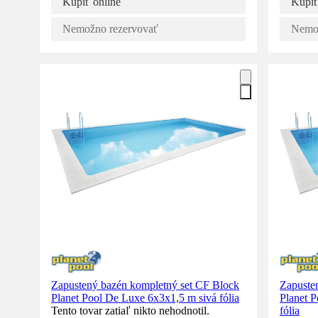
Kúpiť online
Kúpiť
Nemožno rezervovať
Nemož
Zapustený bazén kompletný set CF Block
Zapuste
Planet Pool De Luxe 6x3x1,5 m sivá fólia
Planet 
Tento tovar zatiaľ nikto nehodnotil.
fólia