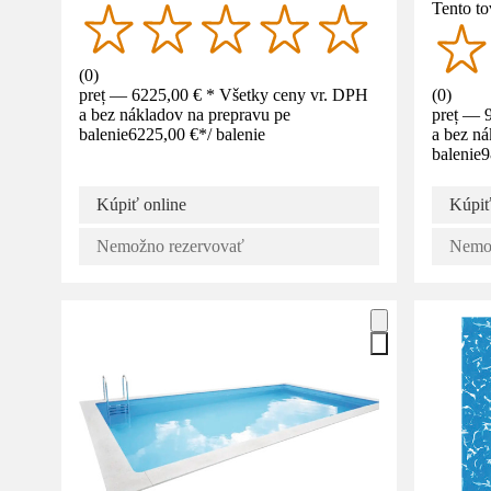
Tento to
(
0
)
preț — 6225,00 € * Všetky ceny vr. DPH
(
0
)
a bez nákladov na prepravu pe
preț — 
balenie
6225,00 €
*
/
balenie
a bez ná
balenie
9
Kúpiť online
Kúpiť
Nemožno rezervovať
Nemož