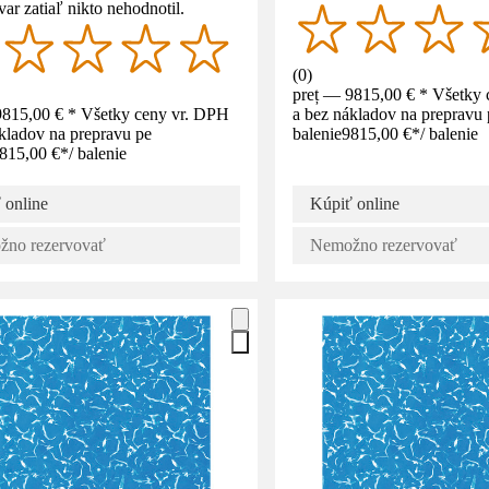
var zatiaľ nikto nehodnotil.
(
0
)
preț — 9815,00 € * Všetky
9815,00 € * Všetky ceny vr. DPH
a bez nákladov na prepravu 
kladov na prepravu pe
balenie
9815,00 €
*
/
balenie
815,00 €
*
/
balenie
 online
Kúpiť online
no rezervovať
Nemožno rezervovať