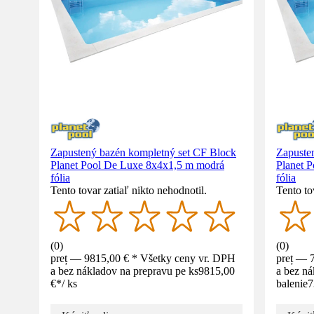
Zapustený bazén kompletný set CF Block
Zapuste
Planet Pool De Luxe 8x4x1,5 m modrá
Planet 
fólia
fólia
Tento tovar zatiaľ nikto nehodnotil.
Tento to
(
0
)
(
0
)
preț — 9815,00 € * Všetky ceny vr. DPH
preț — 
a bez nákladov na prepravu pe ks
9815,00
a bez ná
€
*
/
ks
balenie
7