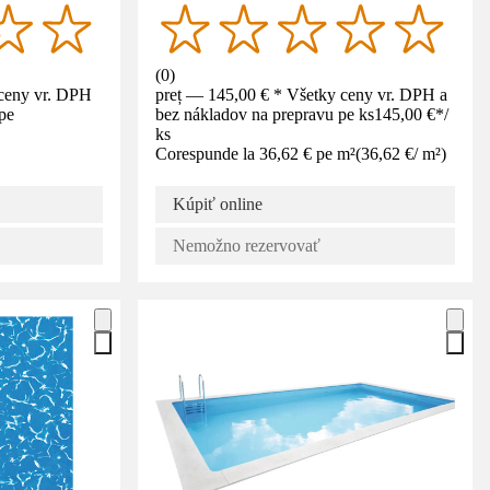
(
0
)
 ceny vr. DPH
preț — 145,00 € * Všetky ceny vr. DPH a
pe
bez nákladov na prepravu pe ks
145,00 €
*
/
ks
Corespunde la 36,62 € pe m²
(
36,62 €
/
m²
)
Kúpiť online
Nemožno rezervovať