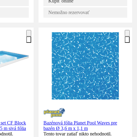
Kúpiť online
Nemožno rezervovať
 set CF Block
Bazénová fólia Planet Pool Waves pre
 m sivá fólia
bazén Ø 3,6 m x 1,1 m
dnotil.
Tento tovar zatiaľ nikto nehodnotil.