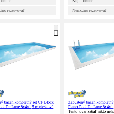
 online
Kúpiť online
no rezervovať
Nemožno rezervovať
ný bazén kompletný set CF Block
Zapustený bazén kompletný
Pool De Luxe 8x4x1,5 m piesková
Planet Pool De Luxe 8x4x1,5
Tento tovar zatiaľ nikto neho