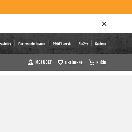
zásielky
Porovnanie tovaru
PROFI servis
Služby
Kariéra
MÔJ ÚČET
OBĽÚBENÉ
KOŠÍK