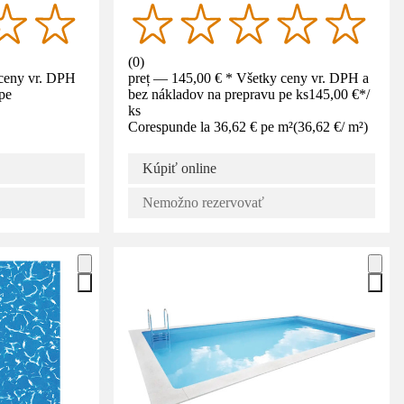
(
0
)
 ceny vr. DPH
preț — 145,00 € * Všetky ceny vr. DPH a
pe
bez nákladov na prepravu pe ks
145,00 €
*
/
ks
Corespunde la 36,62 € pe m²
(
36,62 €
/
m²
)
Kúpiť online
Nemožno rezervovať