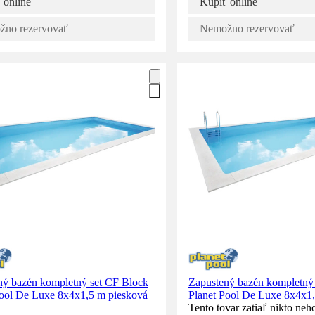
 online
Kúpiť online
no rezervovať
Nemožno rezervovať
ný bazén kompletný set CF Block
Zapustený bazén kompletný
Pool De Luxe 8x4x1,5 m piesková
Planet Pool De Luxe 8x4x1,5
Tento tovar zatiaľ nikto neho