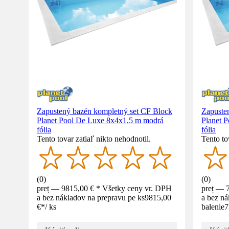
Zapustený bazén kompletný set CF Block
Zapuste
Planet Pool De Luxe 8x4x1,5 m modrá
Planet 
fólia
fólia
Tento tovar zatiaľ nikto nehodnotil.
Tento to
(
0
)
(
0
)
preț — 9815,00 € * Všetky ceny vr. DPH
preț — 
a bez nákladov na prepravu pe ks
9815,00
a bez ná
€
*
/
ks
balenie
7