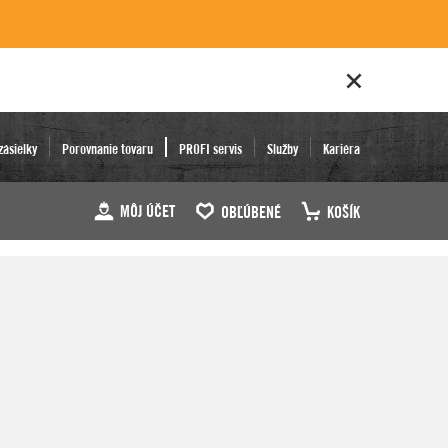
zásielky
Porovnanie tovaru
PROFI servis
Služby
Kariéra
MÔJ ÚČET
OBĽÚBENÉ
KOŠÍK