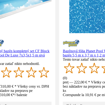
ný bazén kompletný set CF Block
Bazénová fólia Planet Pool
Pool De Luxe 7x3,5x1,5 m sivá
bazén 5,5 m x 3,7 m x 1,2 
Tento tovar zatiaľ nikto neho
var zatiaľ nikto nehodnotil.
(
0
)
preț — 222,00 € * Všetky c
7310,00 € * Všetky ceny vr. DPH
bez nákladov na prepravu pe
kladov na prepravu pe
ks
310,00 €
*
/
balenie
Corespunde la 10,91 € pe m