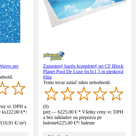
 Waves pre
Zapustený bazén kompletný set CF Block
m
Planet Pool De Luxe 6x3x1,5 m piesková
dnotil.
fólia
Tento tovar zatiaľ nikto nehodnotil.
eny vr. DPH a
(
0
)
 ks
222,00 €
*
/
preț — 6225,00 € * Všetky ceny vr. DPH
a bez nákladov na prepravu pe
²
(
10,91 €
/
m²
)
balenie
6225,00 €
*
/
balenie