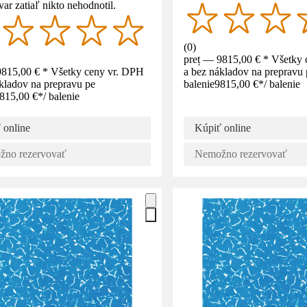
var zatiaľ nikto nehodnotil.
(
0
)
preț — 9815,00 € * Všetky
9815,00 € * Všetky ceny vr. DPH
a bez nákladov na prepravu 
kladov na prepravu pe
balenie
9815,00 €
*
/
balenie
815,00 €
*
/
balenie
 online
Kúpiť online
no rezervovať
Nemožno rezervovať