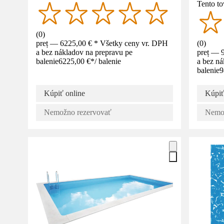
Tento to
(
0
)
preț — 6225,00 € * Všetky ceny vr. DPH
(
0
)
a bez nákladov na prepravu pe
preț — 
balenie
6225,00 €
*
/
balenie
a bez ná
balenie
9
Kúpiť online
Kúpiť
Nemožno rezervovať
Nemož