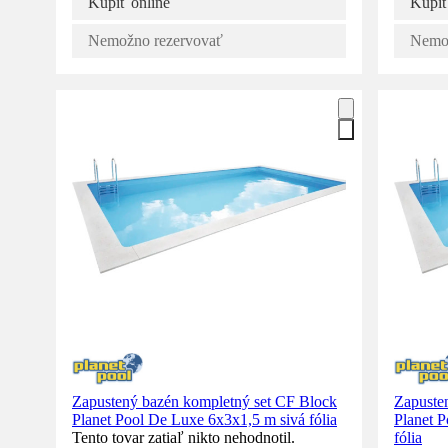
Kúpiť online
Kúpiť
Nemožno rezervovať
Nemož
Zapustený bazén kompletný set CF Block
Zapuste
Planet Pool De Luxe 6x3x1,5 m sivá fólia
Planet 
Tento tovar zatiaľ nikto nehodnotil.
fólia