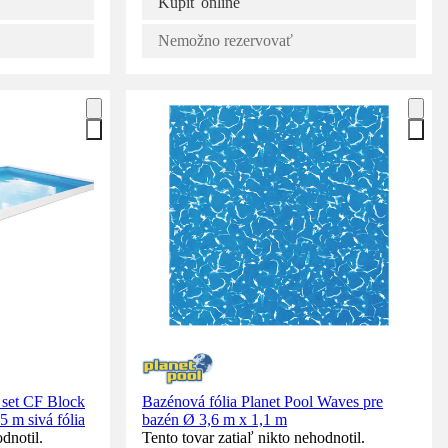
Kúpiť online
Nemožno rezervovať
 set CF Block
Bazénová fólia Planet Pool Waves pre
 m sivá fólia
bazén Ø 3,6 m x 1,1 m
dnotil.
Tento tovar zatiaľ nikto nehodnotil.