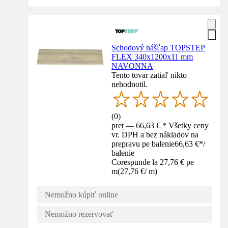
Schodový nášľap TOPSTEP
FLEX 340x1200x11 mm
NAVONNA
Tento tovar zatiaľ nikto
nehodnotil.
(
0
)
preț — 66,63 € * Všetky ceny
vr. DPH a bez nákladov na
prepravu pe balenie
66,63 €
*
/
balenie
Corespunde la 27,76 € pe
m
(
27,76 €
/
m
)
Nemožno kúpiť online
Nemožno rezervovať