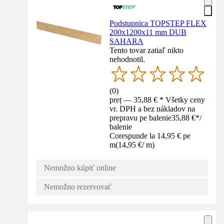
Podstupnica TOPSTEP FLEX
200x1200x11 mm DUB
SAHARA
Tento tovar zatiaľ nikto
nehodnotil.
(
0
)
preț — 35,88 € * Všetky ceny
vr. DPH a bez nákladov na
prepravu pe balenie
35,88 €
*
/
balenie
Corespunde la 14,95 € pe
m
(
14,95 €
/
m
)
Nemožno kúpiť online
Nemožno rezervovať