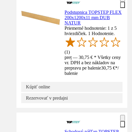
Podstupnica TOPSTEP FLEX
200x1200x11 mm DUB
NATUR
Priemerné hodnotenie: 1 z 5
hviezdičiek. 1 Hodnotenie.
(
1
)
preț — 30,75 € * Všetky ceny
vr. DPH a bez nákladov na
prepravu pe balenie
30,75 €
*
/
balenie
Kúpiť online
Rezervovať v predajni
Schodový nášľap TOPSTEP