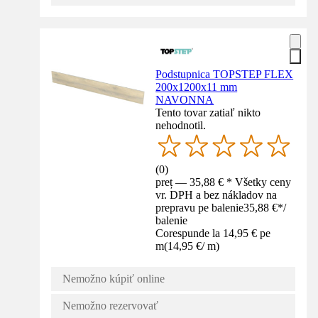
Podstupnica TOPSTEP FLEX
200x1200x11 mm
NAVONNA
Tento tovar zatiaľ nikto
nehodnotil.
(
0
)
preț — 35,88 € * Všetky ceny
vr. DPH a bez nákladov na
prepravu pe balenie
35,88 €
*
/
balenie
Corespunde la 14,95 € pe
m
(
14,95 €
/
m
)
Nemožno kúpiť online
Nemožno rezervovať