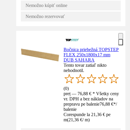
Nemožno kúpiť online
Nemožno rezervovať
Bočnica priebežná TOPSTEP
FLEX 250x1800x17 mm
DUB SAHARA
Tento tovar zatiaľ nikto
nehodnotil.
(
0
)
preț — 76,88 € * Všetky ceny
vr. DPH a bez nákladov na
prepravu pe balenie
76,88 €
*
/
balenie
Corespunde la 21,36 € pe
m
(
21,36 €
/
m
)