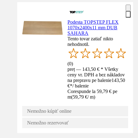
Podesta TOPSTEP FLEX
1070x2400x11 mm DUB
SAHARA
Tento tovar zatiaľ nikto
nehodnotil.
(
0
)
preț — 143,50 € * Všetky
ceny vr. DPH a bez nákladov
na prepravu pe balenie
143,50
€
*
/
balenie
Corespunde la 59,79 € pe
m
(
59,79 €
/
m
)
Nemožno kúpiť online
Nemožno rezervovať