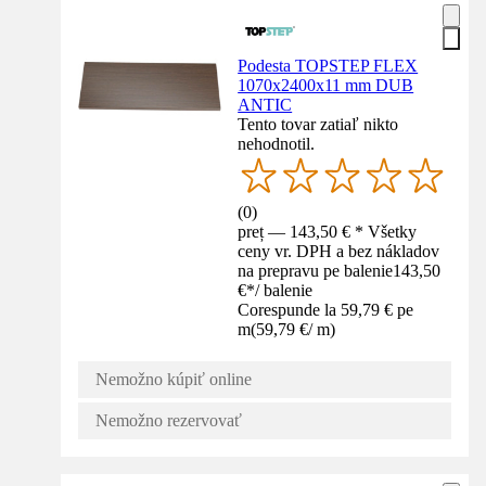
Podesta TOPSTEP FLEX
1070x2400x11 mm DUB
ANTIC
Tento tovar zatiaľ nikto
nehodnotil.
(
0
)
preț — 143,50 € * Všetky
ceny vr. DPH a bez nákladov
na prepravu pe balenie
143,50
€
*
/
balenie
Corespunde la 59,79 € pe
m
(
59,79 €
/
m
)
Nemožno kúpiť online
Nemožno rezervovať