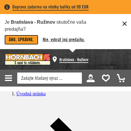
Doprava zadarmo na všetky balíky od 99 EUR
Je
Bratislava - Ružinov
skutočne vaša
predajňa?
ÁNO, SPRÁVNE.
Nie, vybrať inú predajňu.
Bratislava - Ružinov
Úvodná stránka