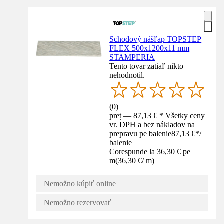
Schodový nášľap TOPSTEP
FLEX 500x1200x11 mm
STAMPERIA
Tento tovar zatiaľ nikto
nehodnotil.
(
0
)
preț — 87,13 € * Všetky ceny
vr. DPH a bez nákladov na
prepravu pe balenie
87,13 €
*
/
balenie
Corespunde la 36,30 € pe
m
(
36,30 €
/
m
)
Nemožno kúpiť online
Nemožno rezervovať