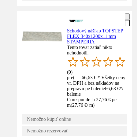
Schodový nášľap TOPSTEP
FLEX 340x1200x11 mm
STAMPERIA
Tento tovar zatiaľ nikto
nehodnotil.
(
0
)
preț — 66,63 € * Všetky ceny
vr. DPH a bez nákladov na
prepravu pe balenie
66,63 €
*
/
balenie
Corespunde la 27,76 € pe
m
(
27,76 €
/
m
)
Nemožno kúpiť online
Nemožno rezervovať