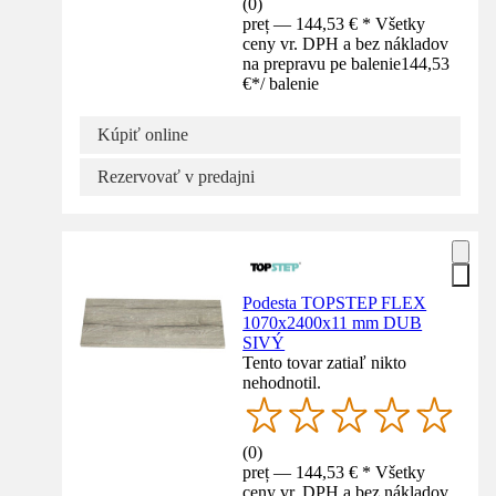
(
0
)
preț — 144,53 € * Všetky
ceny vr. DPH a bez nákladov
na prepravu pe balenie
144,53
€
*
/
balenie
Kúpiť online
Rezervovať v predajni
Podesta TOPSTEP FLEX
1070x2400x11 mm DUB
SIVÝ
Tento tovar zatiaľ nikto
nehodnotil.
(
0
)
preț — 144,53 € * Všetky
ceny vr. DPH a bez nákladov