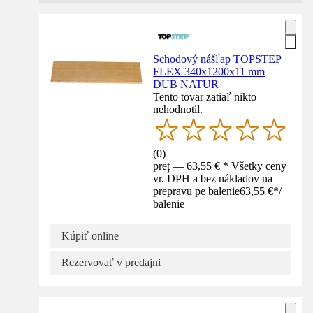
Schodový nášľap TOPSTEP
FLEX 340x1200x11 mm
DUB NATUR
Tento tovar zatiaľ nikto
nehodnotil.
(
0
)
preț — 63,55 € * Všetky ceny
vr. DPH a bez nákladov na
prepravu pe balenie
63,55 €
*
/
balenie
Kúpiť online
Rezervovať v predajni