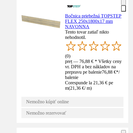
Bočnica priebežná TOPSTEP
FLEX 250x1800x17 mm
NAVONNA
Tento tovar zatiaľ nikto
nehodnotil.
(
0
)
preț — 76,88 € * Všetky ceny
vr. DPH a bez nákladov na
prepravu pe balenie
76,88 €
*
/
balenie
Corespunde la 21,36 € pe
m
(
21,36 €
/
m
)
Nemožno kúpiť online
Nemožno rezervovať