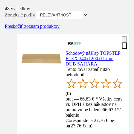
48 výsledkov
Zoradené podľa:
Preskočiť zoznam produktov
Schodový nášľap TOPSTEP
FLEX 340x1200x11 mm
DUB SAHARA
Tento tovar zatiaľ nikto
nehodnotil.
(
0
)
preț — 66,63 € * Všetky ceny
vr. DPH a bez nákladov na
prepravu pe balenie
66,63 €
*
/
balenie
Corespunde la 27,76 € pe
m
(
27,76 €
/
m
)