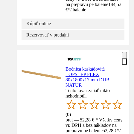
na prepravu pe balenie
144,53
€
*
/
balenie
Kúpiť online
Rezervovať v predajni
Bočnica kaskádovitá
TOPSTEP FLEX
80x1800x17 mm DUB
NATUR
Tento tovar zatiaľ nikto
nehodnotil.
(
0
)
preț — 52,28 € * Všetky ceny
vr. DPH a bez nákladov na
prepravu pe balenie
52,28 €
*
/