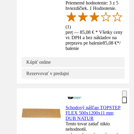
Priemerné hodnotenie: 3 z 5
hviezdičiek. 1 Hodnotenie.
(
1
)
preț — 85,08 € * Všetky ceny
vr. DPH a bez nákladov na
prepravu pe balenie
85,08 €
*
/
balenie
Kúpiť online
Rezervovať v predajni
Schodový nášľap TOPSTEP
FLEX 500x1200x11 mm
DUB NATUR
Tento tovar zatiaľ nikto
nehodnotil.