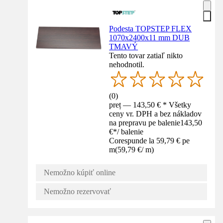
Podesta TOPSTEP FLEX
1070x2400x11 mm DUB
TMAVÝ
Tento tovar zatiaľ nikto
nehodnotil.
(
0
)
preț — 143,50 € * Všetky
ceny vr. DPH a bez nákladov
na prepravu pe balenie
143,50
€
*
/
balenie
Corespunde la 59,79 € pe
m
(
59,79 €
/
m
)
Nemožno kúpiť online
Nemožno rezervovať