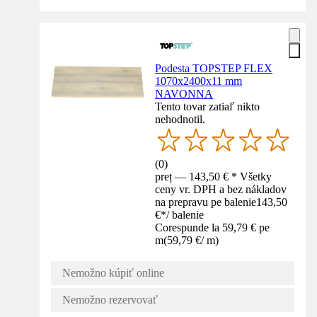
Podesta TOPSTEP FLEX
1070x2400x11 mm
NAVONNA
Tento tovar zatiaľ nikto
nehodnotil.
(
0
)
preț — 143,50 € * Všetky
ceny vr. DPH a bez nákladov
na prepravu pe balenie
143,50
€
*
/
balenie
Corespunde la 59,79 € pe
m
(
59,79 €
/
m
)
Nemožno kúpiť online
Nemožno rezervovať