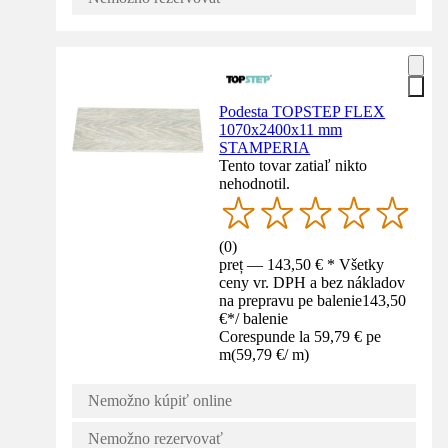
Podesta TOPSTEP FLEX
1070x2400x11 mm
STAMPERIA
Tento tovar zatiaľ nikto
nehodnotil.
(
0
)
preț — 143,50 € * Všetky
ceny vr. DPH a bez nákladov
na prepravu pe balenie
143,50
€
*
/
balenie
Corespunde la 59,79 € pe
m
(
59,79 €
/
m
)
Nemožno kúpiť online
Nemožno rezervovať