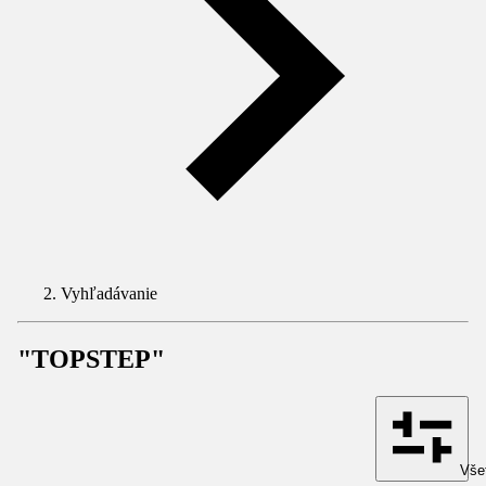
Vyhľadávanie
"TOPSTEP"
Všet