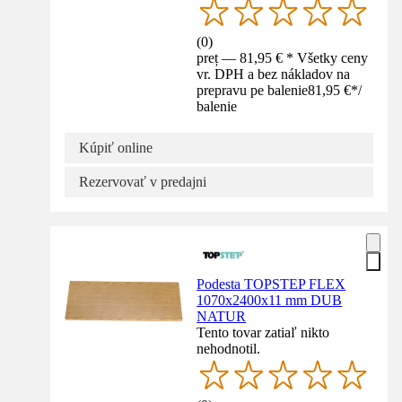
(
0
)
preț — 81,95 € * Všetky ceny
vr. DPH a bez nákladov na
prepravu pe balenie
81,95 €
*
/
balenie
Kúpiť online
Rezervovať v predajni
Podesta TOPSTEP FLEX
1070x2400x11 mm DUB
NATUR
Tento tovar zatiaľ nikto
nehodnotil.