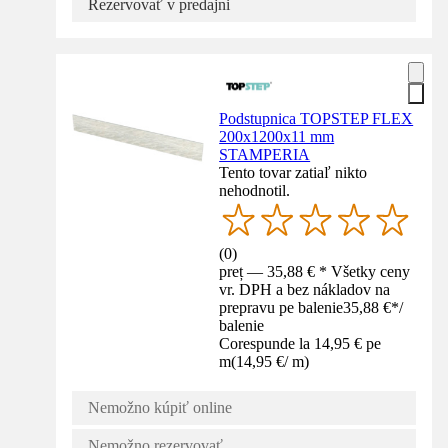
Rezervovať v predajni
Podstupnica TOPSTEP FLEX
200x1200x11 mm
STAMPERIA
Tento tovar zatiaľ nikto
nehodnotil.
(
0
)
preț — 35,88 € * Všetky ceny
vr. DPH a bez nákladov na
prepravu pe balenie
35,88 €
*
/
balenie
Corespunde la 14,95 € pe
m
(
14,95 €
/
m
)
Nemožno kúpiť online
Nemožno rezervovať