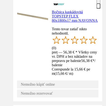
Bočnica kaskádovitá
TOPSTEP FLEX
80x1800x17 mm NAVONNA
Tento tovar zatiaľ nikto
nehodnotil.
(
0
)
preț — 56,38 € * Všetky ceny
vr. DPH a bez nákladov na
prepravu pe balenie
56,38 €
*
/
balenie
Corespunde la 15,66 € pe
m
(
15,66 €
/
m
)
Nemožno kúpiť online
Nemožno rezervovať