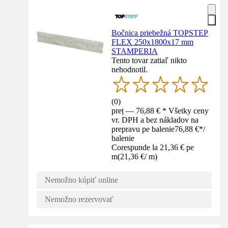
Bočnica priebežná TOPSTEP
FLEX 250x1800x17 mm
STAMPERIA
Tento tovar zatiaľ nikto
nehodnotil.
(
0
)
preț — 76,88 € * Všetky ceny
vr. DPH a bez nákladov na
prepravu pe balenie
76,88 €
*
/
balenie
Corespunde la 21,36 € pe
m
(
21,36 €
/
m
)
Nemožno kúpiť online
Nemožno rezervovať