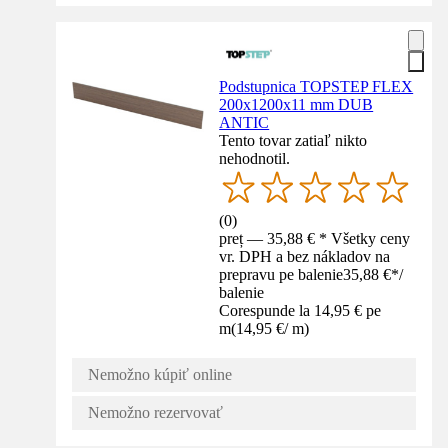
Podstupnica TOPSTEP FLEX
200x1200x11 mm DUB
ANTIC
Tento tovar zatiaľ nikto
nehodnotil.
(
0
)
preț — 35,88 € * Všetky ceny
vr. DPH a bez nákladov na
prepravu pe balenie
35,88 €
*
/
balenie
Corespunde la 14,95 € pe
m
(
14,95 €
/
m
)
Nemožno kúpiť online
Nemožno rezervovať