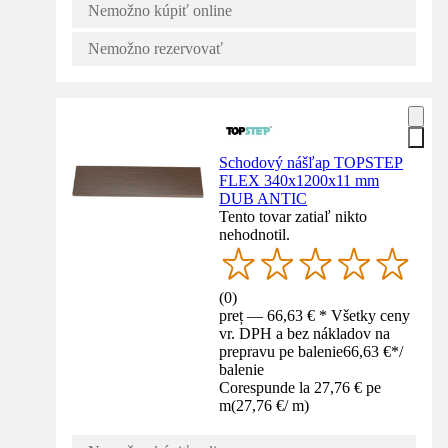
Nemožno kúpiť online
Nemožno rezervovať
Schodový nášľap TOPSTEP
FLEX 340x1200x11 mm
DUB ANTIC
Tento tovar zatiaľ nikto
nehodnotil.
(
0
)
preț — 66,63 € * Všetky ceny
vr. DPH a bez nákladov na
prepravu pe balenie
66,63 €
*
/
balenie
Corespunde la 27,76 € pe
m
(
27,76 €
/
m
)