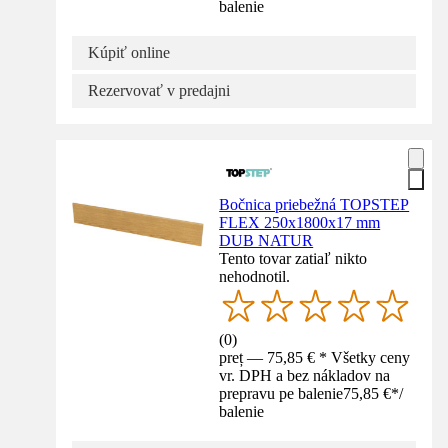
balenie
Kúpiť online
Rezervovať v predajni
Bočnica priebežná TOPSTEP
FLEX 250x1800x17 mm
DUB NATUR
Tento tovar zatiaľ nikto
nehodnotil.
(
0
)
preț — 75,85 € * Všetky ceny
vr. DPH a bez nákladov na
prepravu pe balenie
75,85 €
*
/
balenie