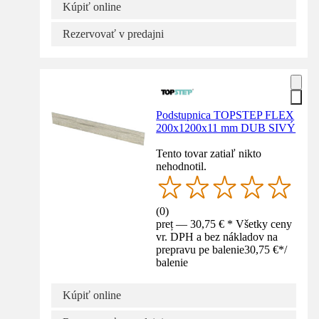
Kúpiť online
Rezervovať v predajni
Podstupnica TOPSTEP FLEX
200x1200x11 mm DUB SIVÝ
Tento tovar zatiaľ nikto
nehodnotil.
(
0
)
preț — 30,75 € * Všetky ceny
vr. DPH a bez nákladov na
prepravu pe balenie
30,75 €
*
/
balenie
Kúpiť online