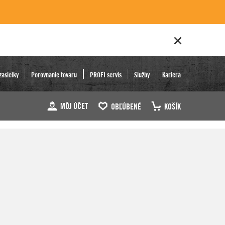
zásielky
Porovnanie tovaru
PROFI servis
Služby
Kariéra
MÔJ ÚČET
OBĽÚBENÉ
KOŠÍK