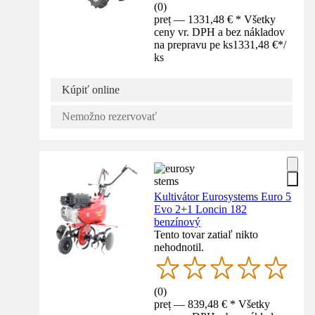
(
0
)
preț — 1331,48 € * Všetky
ceny vr. DPH a bez nákladov
na prepravu pe ks
1331,48 €
*
/
ks
Kúpiť online
Nemožno rezervovať
Kultivátor Eurosystems Euro 5
Evo 2+1 Loncin 182
benzínový
Tento tovar zatiaľ nikto
nehodnotil.
(
0
)
preț — 839,48 € * Všetky