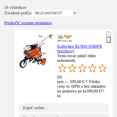
18 výsledkov
Zoradené podľa:
Preskočiť zoznam produktov
Kultivátor RURIS 6500FR
benzínový
Tento tovar zatiaľ nikto
nehodnotil.
(
0
)
preț — 599,00 € * Všetky
ceny vr. DPH a bez nákladov
na prepravu pe ks
599,00 €
*
/
ks
Kúpiť online