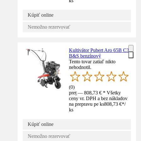
ks
Kúpiť online
Nemožno rezervovať
Kultivátor Pubert Aro 65B C3
B&S benzínový
Tento tovar zatiaľ nikto
nehodnotil.
(
0
)
preț — 808,73 € * Všetky
ceny vr. DPH a bez nákladov
na prepravu pe ks
808,73 €
*
/
ks
Kúpiť online
Nemožno rezervovať