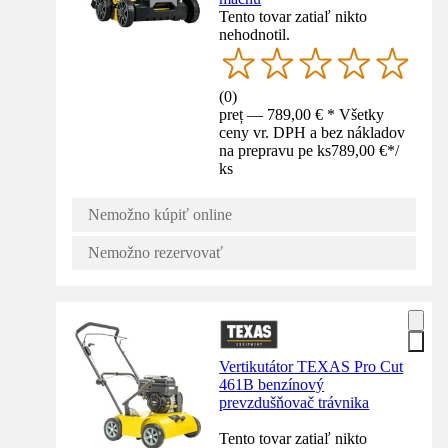
Tento tovar zatiaľ nikto
nehodnotil.
(
0
)
preț — 789,00 € * Všetky
ceny vr. DPH a bez nákladov
na prepravu pe ks
789,00 €
*
/
ks
Nemožno kúpiť online
Nemožno rezervovať
Vertikutátor TEXAS Pro Cut
461B benzínový
prevzdušňovač trávnika
Tento tovar zatiaľ nikto