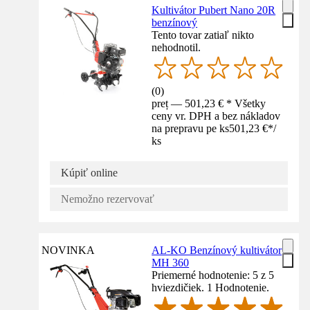
Kultivátor Pubert Nano 20R
benzínový
Tento tovar zatiaľ nikto
nehodnotil.
(
0
)
preț — 501,23 € * Všetky
ceny vr. DPH a bez nákladov
na prepravu pe ks
501,23 €
*
/
ks
Kúpiť online
Nemožno rezervovať
NOVINKA
AL-KO Benzínový kultivátor
MH 360
Priemerné hodnotenie: 5 z 5
hviezdičiek. 1 Hodnotenie.