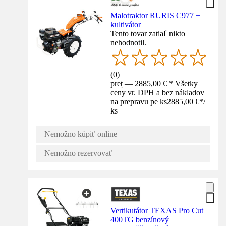
Malotraktor RURIS C977 +
kultivátor
Tento tovar zatiaľ nikto
nehodnotil.
(
0
)
preț — 2885,00 € * Všetky
ceny vr. DPH a bez nákladov
na prepravu pe ks
2885,00 €
*
/
ks
Nemožno kúpiť online
Nemožno rezervovať
Vertikutátor TEXAS Pro Cut
400TG benzínový