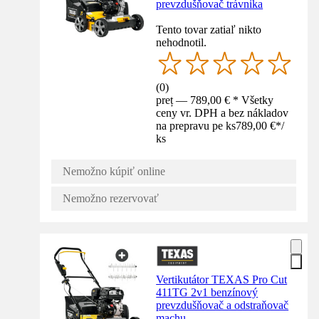
prevzdušňovač trávnika
Tento tovar zatiaľ nikto
nehodnotil.
(
0
)
preț — 789,00 € * Všetky
ceny vr. DPH a bez nákladov
na prepravu pe ks
789,00 €
*
/
ks
Nemožno kúpiť online
Nemožno rezervovať
Vertikutátor TEXAS Pro Cut
411TG 2v1 benzínový
prevzdušňovač a odstraňovač
machu