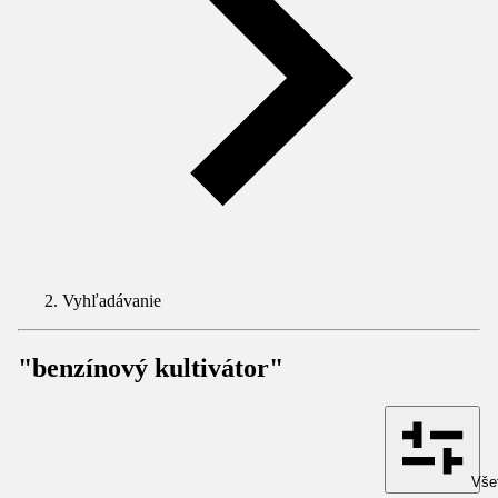
Vyhľadávanie
"benzínový kultivátor"
Všet