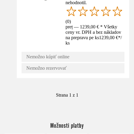
nehodnotil.
(
0
)
preț — 1239,00 € * Všetky
ceny vr. DPH a bez nákladov
na prepravu pe ks
1239,00 €
*
/
ks
Nemožno kúpiť online
Nemožno rezervovať
Strana 1 z 1
Možnosti platby