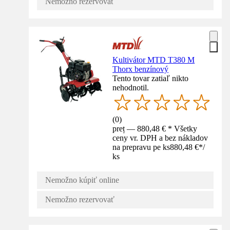
Nemožno rezervovať
Kultivátor MTD T380 M
Thorx benzínový
Tento tovar zatiaľ nikto
nehodnotil.
(
0
)
preț — 880,48 € * Všetky
ceny vr. DPH a bez nákladov
na prepravu pe ks
880,48 €
*
/
ks
Nemožno kúpiť online
Nemožno rezervovať