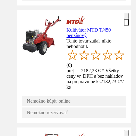
Kultivátor MTD T/450
benzínový
Tento tovar zatiaľ nikto
nehodnotil.
(
0
)
preț — 2182,23 € * Všetky
ceny vr. DPH a bez nákladov
na prepravu pe ks
2182,23 €
*
/
ks
Nemožno kúpiť online
Nemožno rezervovať