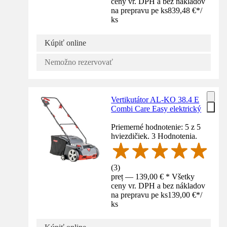
ceny vr. DPH a bez nákladov
na prepravu pe ks
839,48 €
*
/
ks
Kúpiť online
Nemožno rezervovať
Vertikutátor AL-KO 38.4 E
Combi Care Easy elektrický
Priemerné hodnotenie: 5 z 5
hviezdičiek. 3 Hodnotenia.
(
3
)
preț — 139,00 € * Všetky
ceny vr. DPH a bez nákladov
na prepravu pe ks
139,00 €
*
/
ks