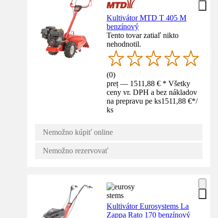
Kultivátor MTD T 405 M
benzínový
Tento tovar zatiaľ nikto
nehodnotil.
(
0
)
preț — 1511,88 € * Všetky
ceny vr. DPH a bez nákladov
na prepravu pe ks
1511,88 €
*
/
ks
Nemožno kúpiť online
Nemožno rezervovať
Kultivátor Eurosystems La
Zappa Rato 170 benzínový