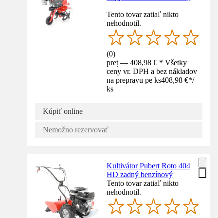
Tento tovar zatiaľ nikto
nehodnotil.
(
0
)
preț — 408,98 € * Všetky
ceny vr. DPH a bez nákladov
na prepravu pe ks
408,98 €
*
/
ks
Kúpiť online
Nemožno rezervovať
Kultivátor Pubert Roto 404
HD zadný benzínový
Tento tovar zatiaľ nikto
nehodnotil.