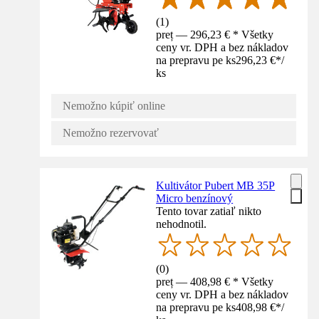
(
1
)
preț — 296,23 € * Všetky
ceny vr. DPH a bez nákladov
na prepravu pe ks
296,23 €
*
/
ks
Nemožno kúpiť online
Nemožno rezervovať
Kultivátor Pubert MB 35P
Micro benzínový
Tento tovar zatiaľ nikto
nehodnotil.
(
0
)
preț — 408,98 € * Všetky
ceny vr. DPH a bez nákladov
na prepravu pe ks
408,98 €
*
/