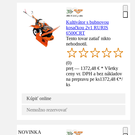
Kultivátor s bubnovou
kosačkou 2v1 RURIS
6500CRT
Tento tovar zatiaľ nikto
nehodnotil.
(
0
)
preț — 1372,48 € * Všetky
ceny vr. DPH a bez nákladov
na prepravu pe ks
1372,48 €
*
/
ks
Kúpiť online
Nemožno rezervovať
NOVINKA