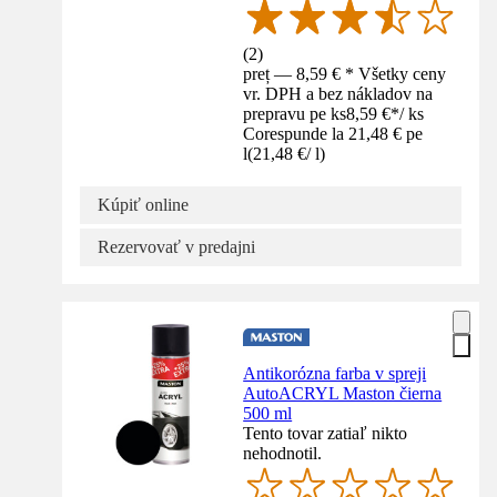
(
2
)
preț — 8,59 € * Všetky ceny
vr. DPH a bez nákladov na
prepravu pe ks
8,59 €
*
/
ks
Corespunde la 21,48 € pe
l
(
21,48 €
/
l
)
Kúpiť online
Rezervovať v predajni
Antikorózna farba v spreji
AutoACRYL Maston čierna
500 ml
Tento tovar zatiaľ nikto
nehodnotil.