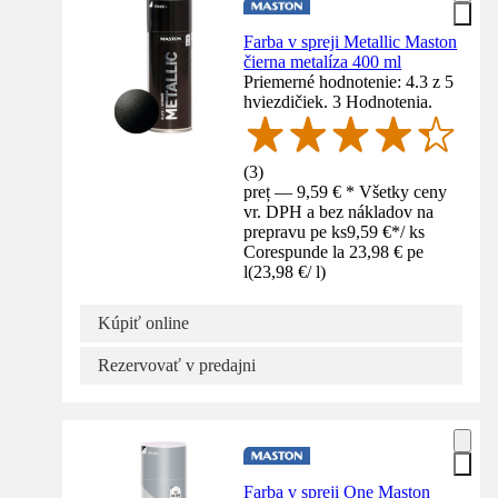
Farba v spreji Metallic Maston
čierna metalíza 400 ml
Priemerné hodnotenie: 4.3 z 5
hviezdičiek. 3 Hodnotenia.
(
3
)
preț — 9,59 € * Všetky ceny
vr. DPH a bez nákladov na
prepravu pe ks
9,59 €
*
/
ks
Corespunde la 23,98 € pe
l
(
23,98 €
/
l
)
Kúpiť online
Rezervovať v predajni
Farba v spreji One Maston