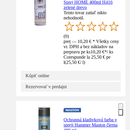
Sprej HOME 400ml H416
zelené drevo
Tento tovar zatiaľ nikto
nehodnotil.
(
0
)
preț — 10,20 € * Všetky ceny
vr. DPH a bez nákladov na
prepravu pe ks
10,20 €
*
/
ks
Corespunde la 25,50 € pe
l
(
25,50 €
/
l
)
Kúpiť online
Rezervovať v predajni
Ochranná kladivková farba v
spreji Hammer Maston čierna