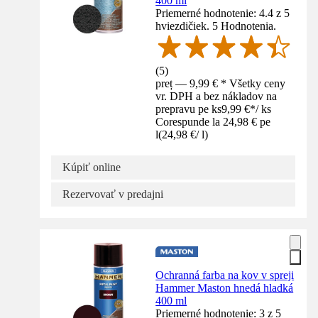
400 ml
Priemerné hodnotenie: 4.4 z 5
hviezdičiek. 5 Hodnotenia.
(
5
)
preț — 9,99 € * Všetky ceny
vr. DPH a bez nákladov na
prepravu pe ks
9,99 €
*
/
ks
Corespunde la 24,98 € pe
l
(
24,98 €
/
l
)
Kúpiť online
Rezervovať v predajni
Ochranná farba na kov v spreji
Hammer Maston hnedá hladká
400 ml
Priemerné hodnotenie: 3 z 5