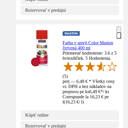
Rezervovať v predajni
Farba v spreji Color Maston
červená 400 ml
Priemerné hodnotenie: 3.6 z 5
hviezdičiek. 5 Hodnotenia.
(
5
)
preț — 6,49 € * Všetky ceny
vr. DPH a bez nákladov na
prepravu pe ks
6,49 €
*
/
ks
Corespunde la 16,23 € pe
l
(
16,23 €
/
l
)
Kúpiť online
Rezervovať v predajni