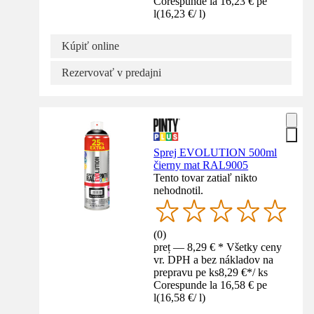
Corespunde la 16,23 € pe
l
(
16,23 €
/
l
)
Kúpiť online
Rezervovať v predajni
Sprej EVOLUTION 500ml
čierny mat RAL9005
Tento tovar zatiaľ nikto
nehodnotil.
(
0
)
preț — 8,29 € * Všetky ceny
vr. DPH a bez nákladov na
prepravu pe ks
8,29 €
*
/
ks
Corespunde la 16,58 € pe
l
(
16,58 €
/
l
)