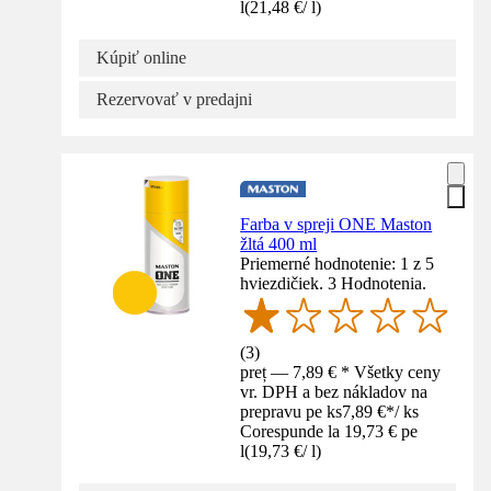
l
(
21,48 €
/
l
)
Kúpiť online
Rezervovať v predajni
Farba v spreji ONE Maston
žltá 400 ml
Priemerné hodnotenie: 1 z 5
hviezdičiek. 3 Hodnotenia.
(
3
)
preț — 7,89 € * Všetky ceny
vr. DPH a bez nákladov na
prepravu pe ks
7,89 €
*
/
ks
Corespunde la 19,73 € pe
l
(
19,73 €
/
l
)