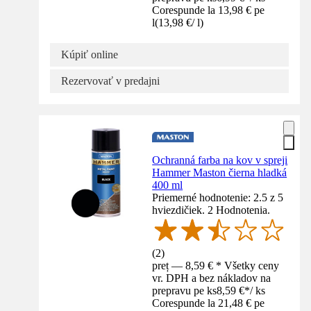
Corespunde la 13,98 € pe
l
(
13,98 €
/
l
)
Kúpiť online
Rezervovať v predajni
Ochranná farba na kov v spreji
Hammer Maston čierna hladká
400 ml
Priemerné hodnotenie: 2.5 z 5
hviezdičiek. 2 Hodnotenia.
(
2
)
preț — 8,59 € * Všetky ceny
vr. DPH a bez nákladov na
prepravu pe ks
8,59 €
*
/
ks
Corespunde la 21,48 € pe