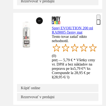
Rezervovať v predajni
Sprej EVOlUTION 200 ml
RAl9005 čierny mat
Tento tovar zatiaľ nikto
nehodnotil.
(
0
)
preț — 5,79 € * Všetky ceny
vr. DPH a bez nákladov na
prepravu pe ks
5,79 €
*
/
ks
Corespunde la 28,95 € pe
l
(
28,95 €
/
l
)
Kúpiť online
Rezervovať v predajni