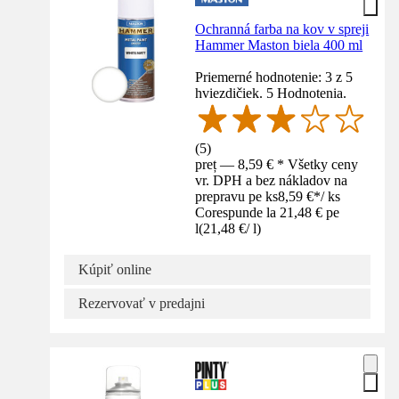
Ochranná farba na kov v spreji
Hammer Maston biela 400 ml
Priemerné hodnotenie: 3 z 5
hviezdičiek. 5 Hodnotenia.
(
5
)
preț — 8,59 € * Všetky ceny
vr. DPH a bez nákladov na
prepravu pe ks
8,59 €
*
/
ks
Corespunde la 21,48 € pe
l
(
21,48 €
/
l
)
Kúpiť online
Rezervovať v predajni