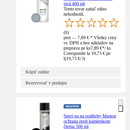
sivá 400 ml
Tento tovar zatiaľ nikto
nehodnotil.
(
0
)
preț — 7,89 € * Všetky ceny
vr. DPH a bez nákladov na
prepravu pe ks
7,89 €
*
/
ks
Corespunde la 19,73 € pe
l
(
19,73 €
/
l
)
Kúpiť online
Rezervovať v predajni
Sprej na na podbehy Maston
ochrana proti kamienkom
čierna 500 ml