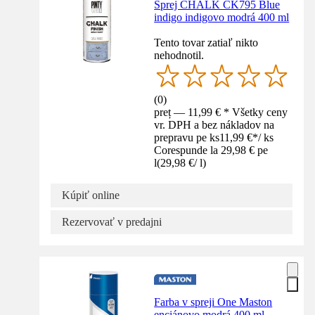
Sprej CHALK CK795 Blue
indigo indigovo modrá 400 ml
Tento tovar zatiaľ nikto
nehodnotil.
(
0
)
preț — 11,99 € * Všetky ceny
vr. DPH a bez nákladov na
prepravu pe ks
11,99 €
*
/
ks
Corespunde la 29,98 € pe
l
(
29,98 €
/
l
)
Kúpiť online
Rezervovať v predajni
Farba v spreji One Maston
enciánovo modrá 400 ml