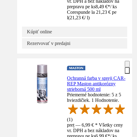
vr. DPH a bez nákladov na
prepravu pe ks
8,49 €
*
/
ks
Corespunde la 21,23 € pe
l
(
21,23 €
/
l
)
Kúpiť online
Rezervovať v predajni
Ochranná farba v spreji CAR-
REP Maston antikorózny
strieborná 500 ml
Priemerné hodnotenie: 5 z 5
hviezdičiek. 1 Hodnotenie.
(
1
)
preț — 6,99 € * Všetky ceny
vr. DPH a bez nákladov na
prepravu pe ks
6,99 €
*
/
ks