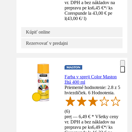
vr. DPH a bez nákladov na
prepravu pe ks
6,45 €
*
/
ks
Corespunde la 43,00 € pe
l
(
43,00 €
/
l
)
Kúpiť online
Rezervovať v predajni
Farba v spreji Color Maston
žltá 400 ml
Priemerné hodnotenie: 2.8 z 5
hviezdičiek. 6 Hodnotenia.
(
6
)
preț — 6,49 € * Všetky ceny
vr. DPH a bez nákladov na
prepravu pe ks
6,49 €
*
/
ks