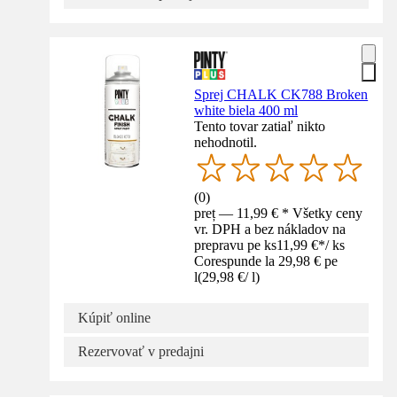
Sprej CHALK CK788 Broken
white biela 400 ml
Tento tovar zatiaľ nikto
nehodnotil.
(
0
)
preț — 11,99 € * Všetky ceny
vr. DPH a bez nákladov na
prepravu pe ks
11,99 €
*
/
ks
Corespunde la 29,98 € pe
l
(
29,98 €
/
l
)
Kúpiť online
Rezervovať v predajni