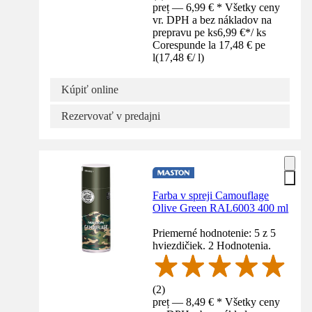
preț — 6,99 € * Všetky ceny
vr. DPH a bez nákladov na
prepravu pe ks
6,99 €
*
/
ks
Corespunde la 17,48 € pe
l
(
17,48 €
/
l
)
Kúpiť online
Rezervovať v predajni
Farba v spreji Camouflage
Olive Green RAL6003 400 ml
Priemerné hodnotenie: 5 z 5
hviezdičiek. 2 Hodnotenia.
(
2
)
preț — 8,49 € * Všetky ceny