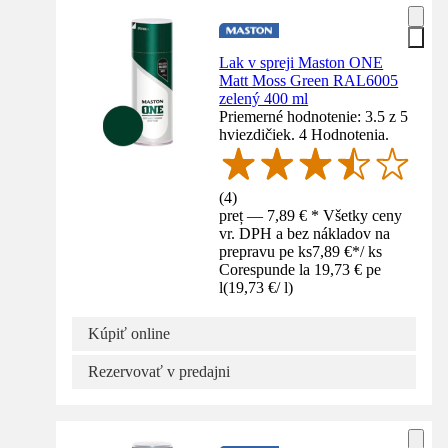
Lak v spreji Maston ONE
Matt Moss Green RAL6005
zelený 400 ml
Priemerné hodnotenie: 3.5 z 5
hviezdičiek. 4 Hodnotenia.
(
4
)
preț — 7,89 € * Všetky ceny
vr. DPH a bez nákladov na
prepravu pe ks
7,89 €
*
/
ks
Corespunde la 19,73 € pe
l
(
19,73 €
/
l
)
Kúpiť online
Rezervovať v predajni