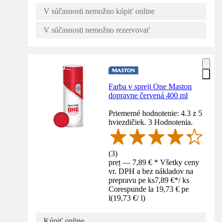
V súčasnosti nemožno kúpiť online
V súčasnosti nemožno rezervovať
Farba v spreji One Maston
dopravne červená 400 ml
Priemerné hodnotenie: 4.3 z 5
hviezdičiek. 3 Hodnotenia.
(
3
)
preț — 7,89 € * Všetky ceny
vr. DPH a bez nákladov na
prepravu pe ks
7,89 €
*
/
ks
Corespunde la 19,73 € pe
l
(
19,73 €
/
l
)
Kúpiť online