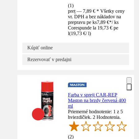
(
1
)
preț — 7,89 € * Všetky ceny
vr. DPH a bez nákladov na
prepravu pe ks
7,89 €
*
/
ks
Corespunde la 19,73 € pe
l
(
19,73 €
/
l
)
Kúpiť online
Rezervovať v predajni
Farba v spreji CAR-REP
Maston na brzdy červená 400
ml
Priemerné hodnotenie: 1 z 5
hviezdičiek. 2 Hodnotenia.
(
2
)