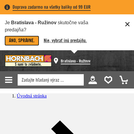
Doprava zadarmo na všetky balíky od 99 EUR
Je
Bratislava - Ružinov
skutočne vaša
predajňa?
ÁNO, SPRÁVNE.
Nie, vybrať inú predajňu.
Bratislava - Ružinov
Úvodná stránka