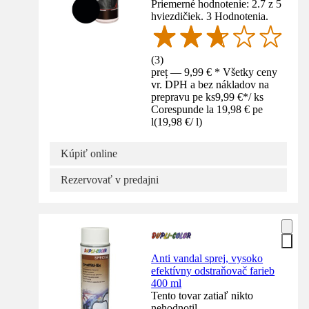
Priemerné hodnotenie: 2.7 z 5
hviezdičiek. 3 Hodnotenia.
(
3
)
preț — 9,99 € * Všetky ceny
vr. DPH a bez nákladov na
prepravu pe ks
9,99 €
*
/
ks
Corespunde la 19,98 € pe
l
(
19,98 €
/
l
)
Kúpiť online
Rezervovať v predajni
Anti vandal sprej, vysoko
efektívny odstraňovač farieb
400 ml
Tento tovar zatiaľ nikto
nehodnotil.