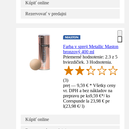
Kúpiť online
Rezervovať v predajni
Farba v spreji Metallic Maston
bronzový 400 ml
Priemerné hodnotenie: 2.3 z 5
hviezdičiek. 3 Hodnotenia.
(
3
)
preț — 9,59 € * Všetky ceny
vr. DPH a bez nákladov na
prepravu pe ks
9,59 €
*
/
ks
Corespunde la 23,98 € pe
l
(
23,98 €
/
l
)
Kúpiť online