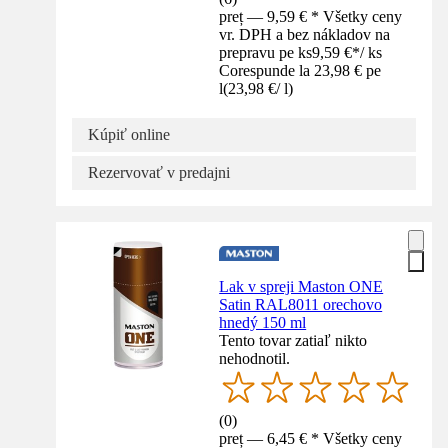
preț — 9,59 € * Všetky ceny
vr. DPH a bez nákladov na
prepravu pe ks
9,59 €
*
/
ks
Corespunde la 23,98 € pe
l
(
23,98 €
/
l
)
Kúpiť online
Rezervovať v predajni
Lak v spreji Maston ONE
Satin RAL8011 orechovo
hnedý 150 ml
Tento tovar zatiaľ nikto
nehodnotil.
(
0
)
preț — 6,45 € * Všetky ceny