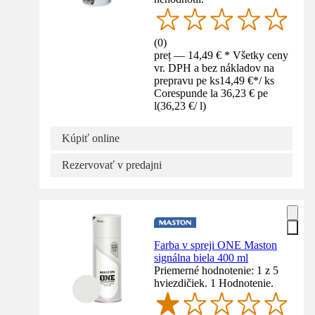
(
0
)
preț — 14,49 € * Všetky ceny
vr. DPH a bez nákladov na
prepravu pe ks
14,49 €
*
/
ks
Corespunde la 36,23 € pe
l
(
36,23 €
/
l
)
Kúpiť online
Rezervovať v predajni
Farba v spreji ONE Maston
signálna biela 400 ml
Priemerné hodnotenie: 1 z 5
hviezdičiek. 1 Hodnotenie.