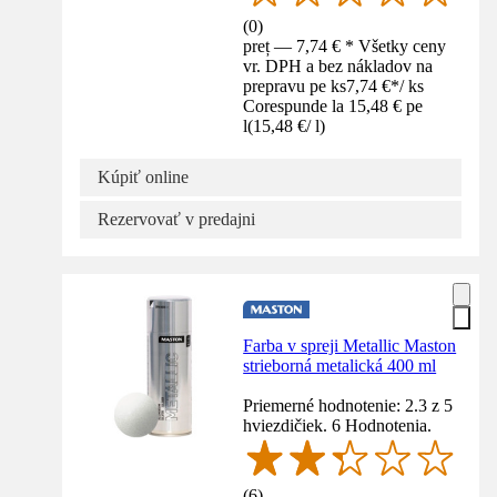
(
0
)
preț — 7,74 € * Všetky ceny
vr. DPH a bez nákladov na
prepravu pe ks
7,74 €
*
/
ks
Corespunde la 15,48 € pe
l
(
15,48 €
/
l
)
Kúpiť online
Rezervovať v predajni
Farba v spreji Metallic Maston
strieborná metalická 400 ml
Priemerné hodnotenie: 2.3 z 5
hviezdičiek. 6 Hodnotenia.
(
6
)