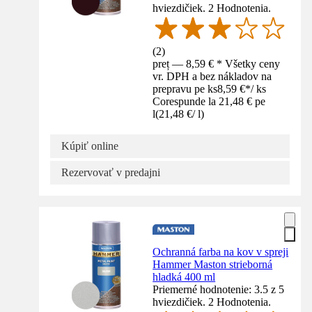
hviezdičiek. 2 Hodnotenia.
(
2
)
preț — 8,59 € * Všetky ceny
vr. DPH a bez nákladov na
prepravu pe ks
8,59 €
*
/
ks
Corespunde la 21,48 € pe
l
(
21,48 €
/
l
)
Kúpiť online
Rezervovať v predajni
Ochranná farba na kov v spreji
Hammer Maston strieborná
hladká 400 ml
Priemerné hodnotenie: 3.5 z 5
hviezdičiek. 2 Hodnotenia.