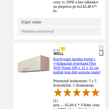
ceny vr. DPH a bez nákladov
na prepravu pe ks
142,48 €
*
/
ks
Kúpiť online
Nemožno rezervovať
Kuchynská skrinka horná s
vyklápacími dvierkami Flex
Well Nepal 100 x 32 x 32 cm
kašmír lesk dub sonoma matný
Priemerné hodnotenie: 5 z 5
hviezdičiek. 1 Hodnotenie.
(
1
)
preț — 65,60 € * Všetky ceny