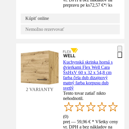
prepravu pe ks
72,57 €
*
/
ks
Kúpiť online
Nemožno rezervovať
Kuchynská skrinka horná s
dvierkami Flex Well Cara
ŠxHxV 60 x 32 x 54,8 cm
farba čela dub dizajnový
matný farba korpusu dub
svetlý
2 VARIANTY
Tento tovar zatiaľ nikto
nehodnotil.
(
0
)
preț — 59,96 € * Všetky ceny
vr. DPH a bez nákladov na