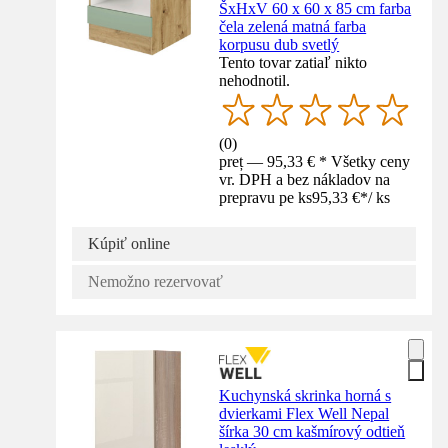
ŠxHxV 60 x 60 x 85 cm farba
čela zelená matná farba
korpusu dub svetlý
Tento tovar zatiaľ nikto
nehodnotil.
(
0
)
preț — 95,33 € * Všetky ceny
vr. DPH a bez nákladov na
prepravu pe ks
95,33 €
*
/
ks
Kúpiť online
Nemožno rezervovať
Kuchynská skrinka horná s
dvierkami Flex Well Nepal
šírka 30 cm kašmírový odtieň