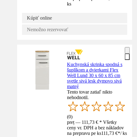
ks
Kúpiť online
Nemožno rezervovať
Kuchynská skrinka spodná s
šuplíkom a dvierkami Flex
Well Lund 30 x 60 x 85 cm
svetle sivá lesk dymovo sivá
matný
Tento tovar zatiaľ nikto
nehodnotil.
(
0
)
preț — 111,73 € * Všetky
ceny vr. DPH a bez nákladov
na prepravu pe ks
111,73 €
*
/
ks