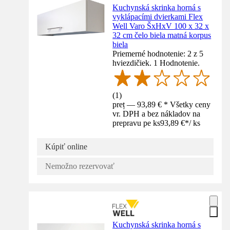
Kuchynská skrinka horná s
vyklápacími dvierkami Flex
Well Varo ŠxHxV 100 x 32 x
32 cm čelo biela matná korpus
biela
Priemerné hodnotenie: 2 z 5
hviezdičiek. 1 Hodnotenie.
(
1
)
preț — 93,89 € * Všetky ceny
vr. DPH a bez nákladov na
prepravu pe ks
93,89 €
*
/
ks
Kúpiť online
Nemožno rezervovať
Kuchynská skrinka horná s