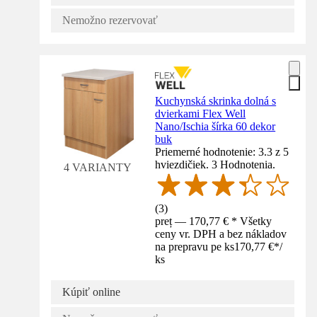
Nemožno rezervovať
Kuchynská skrinka dolná s
dvierkami Flex Well
Nano/Ischia šírka 60 dekor
buk
Priemerné hodnotenie: 3.3 z 5
hviezdičiek. 3 Hodnotenia.
4 VARIANTY
(
3
)
preț — 170,77 € * Všetky
ceny vr. DPH a bez nákladov
na prepravu pe ks
170,77 €
*
/
ks
Kúpiť online