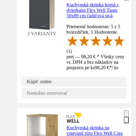
Kuchynská skrinka horná s
dvierkami Flex Well Tiago
50x89 cm čadičová sivá
Priemerné hodnotenie: 5 z 5
hviezdičiek. 1 Hodnotenie.
2 VARIANTY
(
1
)
preț — 98,20 € * Všetky ceny
vr. DPH a bez nákladov na
prepravu pe ks
98,20 €
*
/
ks
Kúpiť online
Nemožno rezervovať
Kuchynská skrinka na
vstavanú rúru Flex Well Cara