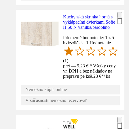
Kuchynská skrinka horná s
vyklápacími dvierkami Sofie
H 50 N vanilka/bardolino
Priemerné hodnotenie: 1 z 5
hviezdičiek. 1 Hodnotenie.
(
1
)
preț — 9,23 € * Všetky ceny
vr. DPH a bez nákladov na
prepravu pe ks
9,23 €
*
/
ks
Nemožno kúpiť online
V súčasnosti nemožno rezervovať