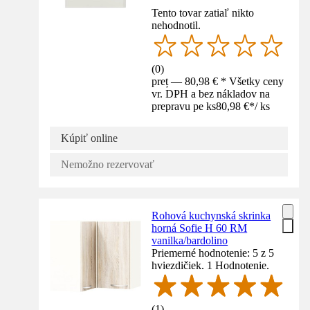
Tento tovar zatiaľ nikto
nehodnotil.
(
0
)
preț — 80,98 € * Všetky ceny
vr. DPH a bez nákladov na
prepravu pe ks
80,98 €
*
/
ks
Kúpiť online
Nemožno rezervovať
Rohová kuchynská skrinka
horná Sofie H 60 RM
vanilka/bardolino
Priemerné hodnotenie: 5 z 5
hviezdičiek. 1 Hodnotenie.
(
1
)