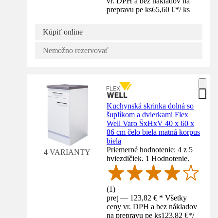
vr. DPH a bez nákladov na
prepravu pe ks
65,60 €
*
/
ks
Kúpiť online
Nemožno rezervovať
Kuchynská skrinka dolná so
šuplíkom a dvierkami Flex
Well Varo ŠxHxV 40 x 60 x
86 cm čelo biela matná korpus
biela
Priemerné hodnotenie: 4 z 5
4 VARIANTY
hviezdičiek. 1 Hodnotenie.
(
1
)
preț — 123,82 € * Všetky
ceny vr. DPH a bez nákladov
na prepravu pe ks
123,82 €
*
/