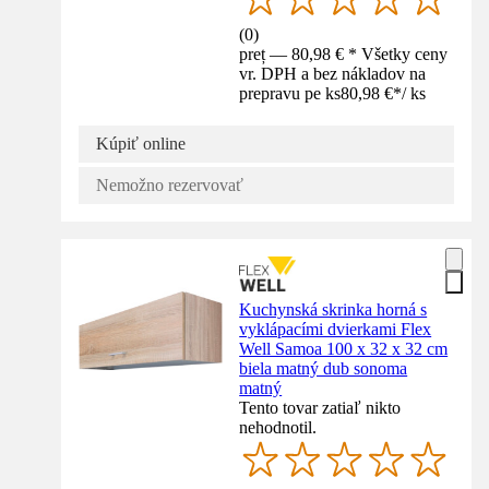
(
0
)
preț — 80,98 € * Všetky ceny
vr. DPH a bez nákladov na
prepravu pe ks
80,98 €
*
/
ks
Kúpiť online
Nemožno rezervovať
Kuchynská skrinka horná s
vyklápacími dvierkami Flex
Well Samoa 100 x 32 x 32 cm
biela matný dub sonoma
matný
Tento tovar zatiaľ nikto
nehodnotil.