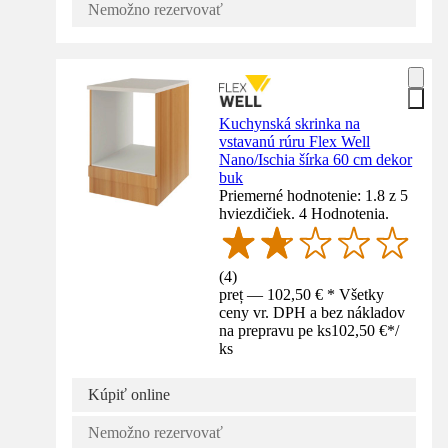
Nemožno rezervovať
Kuchynská skrinka na
vstavanú rúru Flex Well
Nano/Ischia šírka 60 cm dekor
buk
Priemerné hodnotenie: 1.8 z 5
hviezdičiek. 4 Hodnotenia.
(
4
)
preț — 102,50 € * Všetky
ceny vr. DPH a bez nákladov
na prepravu pe ks
102,50 €
*
/
ks
Kúpiť online
Nemožno rezervovať