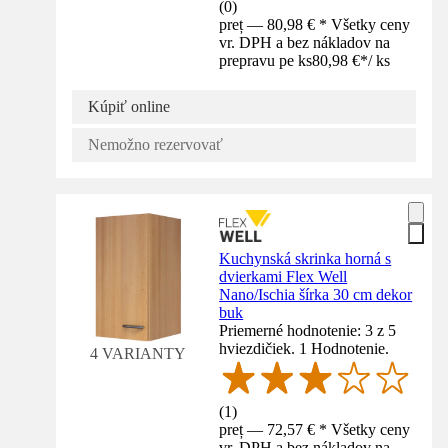
(
0
)
preț — 80,98 € * Všetky ceny
vr. DPH a bez nákladov na
prepravu pe ks
80,98 €
*
/
ks
Kúpiť online
Nemožno rezervovať
Kuchynská skrinka horná s
dvierkami Flex Well
Nano/Ischia šírka 30 cm dekor
buk
Priemerné hodnotenie: 3 z 5
hviezdičiek. 1 Hodnotenie.
4 VARIANTY
(
1
)
preț — 72,57 € * Všetky ceny
vr. DPH a bez nákladov na