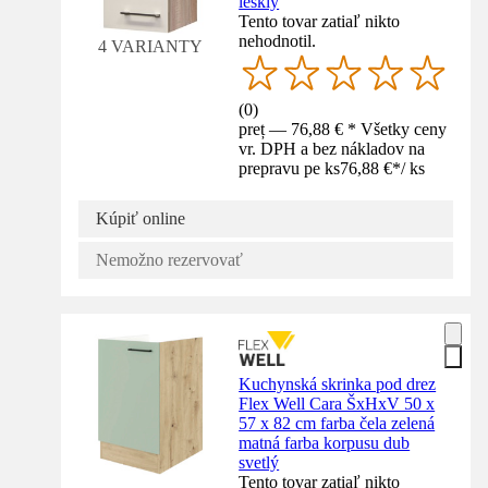
lesklý
Tento tovar zatiaľ nikto
nehodnotil.
4 VARIANTY
(
0
)
preț — 76,88 € * Všetky ceny
vr. DPH a bez nákladov na
prepravu pe ks
76,88 €
*
/
ks
Kúpiť online
Nemožno rezervovať
Kuchynská skrinka pod drez
Flex Well Cara ŠxHxV 50 x
57 x 82 cm farba čela zelená
matná farba korpusu dub
svetlý
Tento tovar zatiaľ nikto