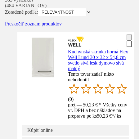
(484 VARIANTOV)
Zoradené podľa:
Preskočiť zoznam produktov
Kuchynská skrinka horná Flex
Well Lund 30 x 32 x 54,8 cm
svetlo sivá lesk dymovo sivá
matný
Tento tovar zatiaľ nikto
nehodnotil.
(
0
)
preț — 50,23 € * Všetky ceny
vr. DPH a bez nákladov na
prepravu pe ks
50,23 €
*
/
ks
Kúpiť online