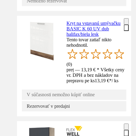
Nemožno rezervovať
Kryt na vstavanú umývačku
BASIC K 60 UV dub
halifax/biela lesk
Tento tovar zatiaľ nikto
nehodnotil.
(
0
)
preț — 13,19 € * Všetky ceny
vr. DPH a bez nákladov na
prepravu pe ks
13,19 €
*
/
ks
V súčasnosti nemožno kúpiť online
Rezervovať v predajni