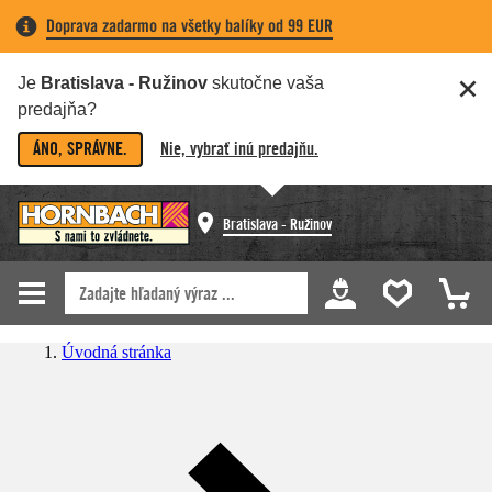
Doprava zadarmo na všetky balíky od 99 EUR
Je
Bratislava - Ružinov
skutočne vaša
predajňa?
ÁNO, SPRÁVNE.
Nie, vybrať inú predajňu.
Bratislava - Ružinov
Úvodná stránka