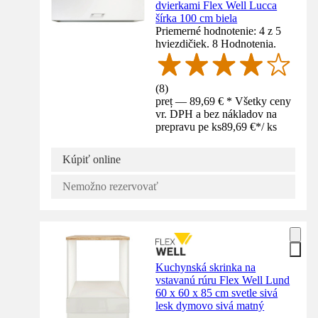
dvierkami Flex Well Lucca
šírka 100 cm biela
Priemerné hodnotenie: 4 z 5
hviezdičiek. 8 Hodnotenia.
(
8
)
preț — 89,69 € * Všetky ceny
vr. DPH a bez nákladov na
prepravu pe ks
89,69 €
*
/
ks
Kúpiť online
Nemožno rezervovať
Kuchynská skrinka na
vstavanú rúru Flex Well Lund
60 x 60 x 85 cm svetle sivá
lesk dymovo sivá matný