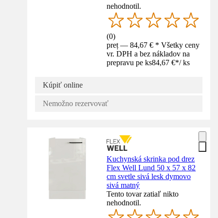
nehodnotil.
(
0
)
preț — 84,67 € * Všetky ceny
vr. DPH a bez nákladov na
prepravu pe ks
84,67 €
*
/
ks
Kúpiť online
Nemožno rezervovať
Kuchynská skrinka pod drez
Flex Well Lund 50 x 57 x 82
cm svetle sivá lesk dymovo
sivá matný
Tento tovar zatiaľ nikto
nehodnotil.