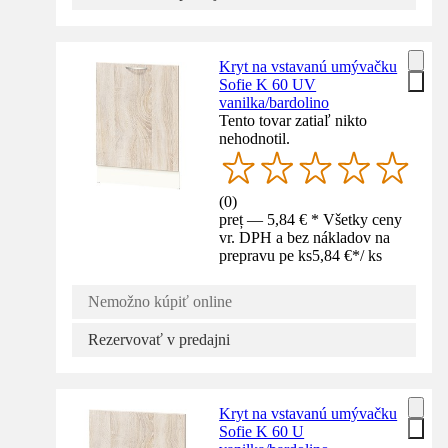
Kryt na vstavanú umývačku
Sofie K 60 UV
vanilka/bardolino
Tento tovar zatiaľ nikto
nehodnotil.
(
0
)
preț — 5,84 € * Všetky ceny
vr. DPH a bez nákladov na
prepravu pe ks
5,84 €
*
/
ks
Nemožno kúpiť online
Rezervovať v predajni
Kryt na vstavanú umývačku
Sofie K 60 U