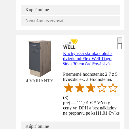
Kúpiť online
Nemožno rezervovať
Kuchynská skrinka dolná s
dvierkami Flex Well Tiago
šírka 30 cm čadičová sivá
Priemerné hodnotenie: 2.7 z 5
hviezdičiek. 3 Hodnotenia.
4 VARIANTY
(
3
)
preț — 111,01 € * Všetky
ceny vr. DPH a bez nákladov
na prepravu pe ks
111,01 €
*
/
ks
Kúpiť online