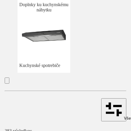
Doplnky ku kuchynskému
nábytku
Kuchynské spotrebiče
Všet
383 výsledkov