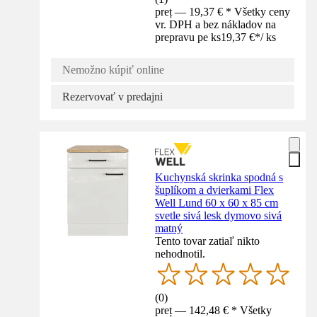
preț — 19,37 € * Všetky ceny
vr. DPH a bez nákladov na
prepravu pe ks
19,37 €
*
/
ks
Nemožno kúpiť online
Rezervovať v predajni
Kuchynská skrinka spodná s
šuplíkom a dvierkami Flex
Well Lund 60 x 60 x 85 cm
svetle sivá lesk dymovo sivá
matný
Tento tovar zatiaľ nikto
nehodnotil.
(
0
)
preț — 142,48 € * Všetky