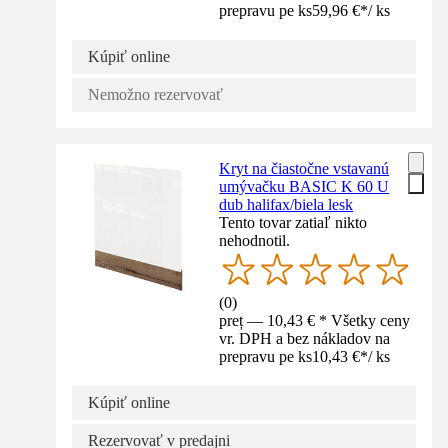
prepravu pe ks
59,96 €
*
/
ks
Kúpiť online
Nemožno rezervovať
Kryt na čiastočne vstavanú
umývačku BASIC K 60 U
dub halifax/biela lesk
Tento tovar zatiaľ nikto
nehodnotil.
(
0
)
preț — 10,43 € * Všetky ceny
vr. DPH a bez nákladov na
prepravu pe ks
10,43 €
*
/
ks
Kúpiť online
Rezervovať v predajni