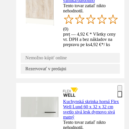
vanilka/bardolino
Tento tovar zatiaľ nikto
nehodnotil.
(
0
)
preț — 4,92 € * Všetky ceny
vr. DPH a bez nákladov na
prepravu pe ks
4,92 €
*
/
ks
Nemožno kúpiť online
Rezervovať v predajni
Kuchynská skrinka horná Flex
Well Lund 60 x 32 x 32 cm
svetlo sivá lesk dymovo sivá
matný
Tento tovar zatiaľ nikto
nehodnotil.