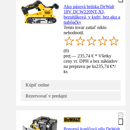
Aku pásová brúska DeWalt
18V DCW220NT-XJ,
bezuhlíková, v kufri, bez aku a
nabíjačky
Tento tovar zatiaľ nikto
nehodnotil.
(
0
)
preț — 235,74 € * Všetky
ceny vr. DPH a bez nákladov
na prepravu pe ks
235,74 €
*
/
ks
Kúpiť online
Rezervovať v predajni
Ponorná kotúčová píla DeWalt