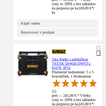
ceny vr. DPH a bez nákladov
na prepravu pe ks
169,00 €
*
/
ks
Kúpiť online
Rezervovať v predajni
Aku Rádio s nabíjačkou
TSTAK DeWalt DWST1-
81078, IP54
Priemerné hodnotenie: 5 z 5
hviezdičiek. 1 Hodnotenie.
(
1
)
preț — 245,00 € * Všetky
ceny vr. DPH a bez nákladov
na prepravu pe ks
245,00 €
*
/