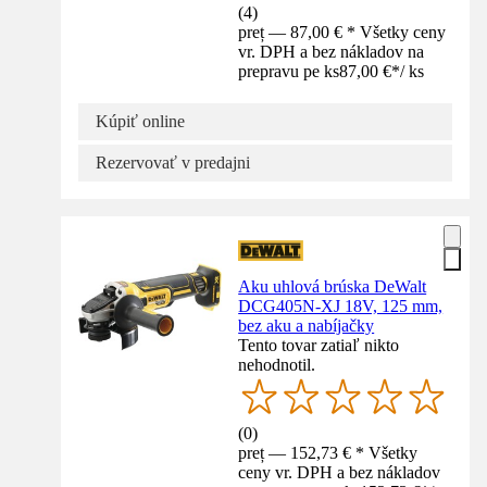
(
4
)
preț — 87,00 € * Všetky ceny
vr. DPH a bez nákladov na
prepravu pe ks
87,00 €
*
/
ks
Kúpiť online
Rezervovať v predajni
Aku uhlová brúska DeWalt
DCG405N-XJ 18V, 125 mm,
bez aku a nabíjačky
Tento tovar zatiaľ nikto
nehodnotil.
(
0
)
preț — 152,73 € * Všetky
ceny vr. DPH a bez nákladov