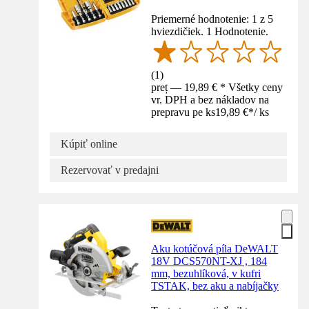
Priemerné hodnotenie: 1 z 5
hviezdičiek. 1 Hodnotenie.
(
1
)
preț — 19,89 € * Všetky ceny
vr. DPH a bez nákladov na
prepravu pe ks
19,89 €
*
/
ks
Kúpiť online
Rezervovať v predajni
Aku kotúčová píla DeWALT
18V DCS570NT-XJ , 184
mm, bezuhlíková, v kufri
TSTAK, bez aku a nabíjačky