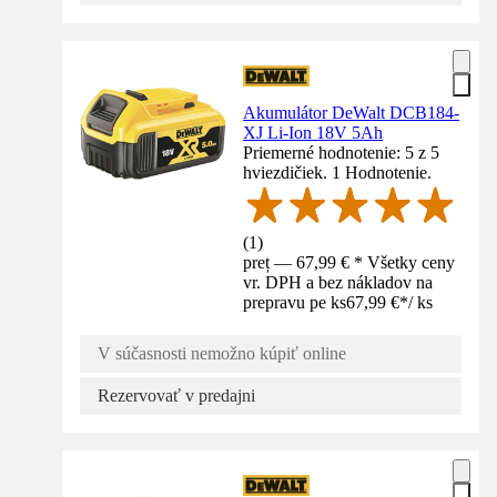
Akumulátor DeWalt DCB184-
XJ Li-Ion 18V 5Ah
Priemerné hodnotenie: 5 z 5
hviezdičiek. 1 Hodnotenie.
(
1
)
preț — 67,99 € * Všetky ceny
vr. DPH a bez nákladov na
prepravu pe ks
67,99 €
*
/
ks
V súčasnosti nemožno kúpiť online
Rezervovať v predajni