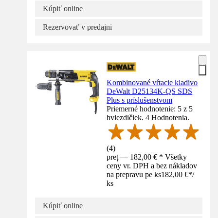
Kúpiť online
Rezervovať v predajni
Kombinované vŕtacie kladivo
DeWalt D25134K-QS SDS
Plus s príslušenstvom
Priemerné hodnotenie: 5 z 5
hviezdičiek. 4 Hodnotenia.
(
4
)
preț — 182,00 € * Všetky
ceny vr. DPH a bez nákladov
na prepravu pe ks
182,00 €
*
/
ks
Kúpiť online