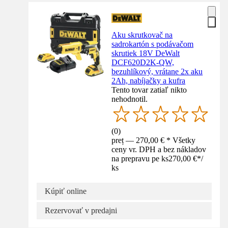
Aku skrutkovač na
sadrokartón s podávačom
skrutiek 18V DeWalt
DCF620D2K-QW,
bezuhlíkový, vrátane 2x aku
2Ah, nabíjačky a kufra
Tento tovar zatiaľ nikto
nehodnotil.
(
0
)
preț — 270,00 € * Všetky
ceny vr. DPH a bez nákladov
na prepravu pe ks
270,00 €
*
/
ks
Kúpiť online
Rezervovať v predajni