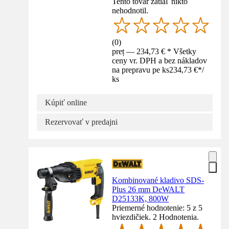
Tento tovar zatiaľ nikto
nehodnotil.
(
0
)
preț — 234,73 € * Všetky
ceny vr. DPH a bez nákladov
na prepravu pe ks
234,73 €
*
/
ks
Kúpiť online
Rezervovať v predajni
Kombinované kladivo SDS-
Plus 26 mm DeWALT
D25133K, 800W
Priemerné hodnotenie: 5 z 5
hviezdičiek. 2 Hodnotenia.