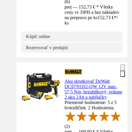
(
6
)
preț — 152,73 € * Všetky
ceny vr. DPH a bez nákladov
na prepravu pe ks
152,73 €
*
/
ks
Kúpiť online
Rezervovať v predajni
Aku skrutkovač DeWalt
DCD701D2-QW 12V max.
57,5 Nm, bezuhlíkový, vrátane
2 aku 2Ah a nabíjačky
Priemerné hodnotenie: 5 z 5
hviezdičiek. 2 Hodnotenia.
(
2
)
preț — 169,00 € * Všetky