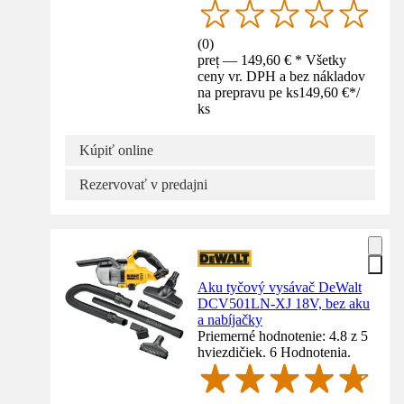
(
0
)
preț — 149,60 € * Všetky
ceny vr. DPH a bez nákladov
na prepravu pe ks
149,60 €
*
/
ks
Kúpiť online
Rezervovať v predajni
Aku tyčový vysávač DeWalt
DCV501LN-XJ 18V, bez aku
a nabíjačky
Priemerné hodnotenie: 4.8 z 5
hviezdičiek. 6 Hodnotenia.