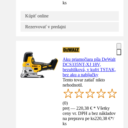
ks
Kúpiť online
Rezervovať v predajni
Aku priamočiara píla DeWalt
DCS335NT-XJ 18V,
bezuhlíková, v kufri TSTAK,
bez aku a nabíjačky
Tento tovar zatiaľ nikto
nehodnotil.
(
0
)
preț — 220,38 € * Všetky
ceny vr. DPH a bez nákladov
na prepravu pe ks
220,38 €
*
/
ks