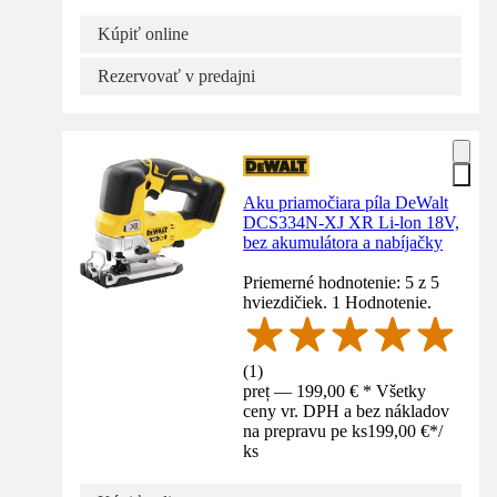
Kúpiť online
Rezervovať v predajni
Aku priamočiara píla DeWalt
DCS334N-XJ XR Li-lon 18V,
bez akumulátora a nabíjačky
Priemerné hodnotenie: 5 z 5
hviezdičiek. 1 Hodnotenie.
(
1
)
preț — 199,00 € * Všetky
ceny vr. DPH a bez nákladov
na prepravu pe ks
199,00 €
*
/
ks