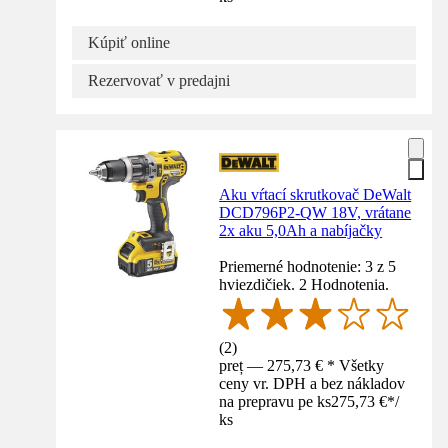
Kúpiť online
Rezervovať v predajni
Aku vŕtací skrutkovač DeWalt
DCD796P2-QW 18V, vrátane
2x aku 5,0Ah a nabíjačky
Priemerné hodnotenie: 3 z 5
hviezdičiek. 2 Hodnotenia.
(
2
)
preț — 275,73 € * Všetky
ceny vr. DPH a bez nákladov
na prepravu pe ks
275,73 €
*
/
ks