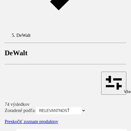
DeWalt
DeWalt
Všet
74 výsledkov
Zoradené podľa:
Preskočiť zoznam produktov