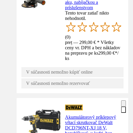
aku, nabíjačkou a
príslušenstvom
Tento tovar zatiaľ nikto
nehodnotil.
(
0
)
preț — 299,00 € * Všetky
ceny vr. DPH a bez nákladov
na prepravu pe ks
299,00 €
*
/
ks
V súčasnosti nemožno kúpiť online
V súčasnosti nemožno rezervovať
Akumulátorový príklepový
vŕtací skrutkovač DeWalt
DCD796NT-XJ 18 V,