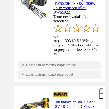
DWS520KTR-QS, 1300W s
1,5 m vodiacou lištou
DWS5022
Tento tovar zatiaľ nikto
nehodnotil.
(
0
)
preț — 393,60 € * Všetky
ceny vr. DPH a bez nákladov
na prepravu pe ks
393,60 €
*
/
ks
V súčasnosti nemožno kúpiť online
V súčasnosti nemožno rezervovať
Aku uhlová brúska DeWalt
18V DCG405P2-QW s 2x