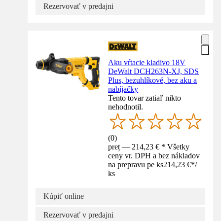
Rezervovať v predajni
Aku vŕtacie kladivo 18V
DeWalt DCH263N-XJ, SDS
Plus, bezuhlíkové, bez aku a
nabíjačky
Tento tovar zatiaľ nikto
nehodnotil.
(
0
)
preț — 214,23 € * Všetky
ceny vr. DPH a bez nákladov
na prepravu pe ks
214,23 €
*
/
ks
Kúpiť online
Rezervovať v predajni