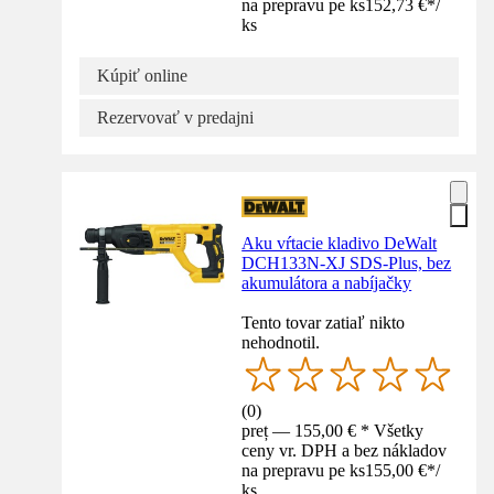
na prepravu pe ks
152,73 €
*
/
ks
Kúpiť online
Rezervovať v predajni
Aku vŕtacie kladivo DeWalt
DCH133N-XJ SDS-Plus, bez
akumulátora a nabíjačky
Tento tovar zatiaľ nikto
nehodnotil.
(
0
)
preț — 155,00 € * Všetky
ceny vr. DPH a bez nákladov
na prepravu pe ks
155,00 €
*
/
ks