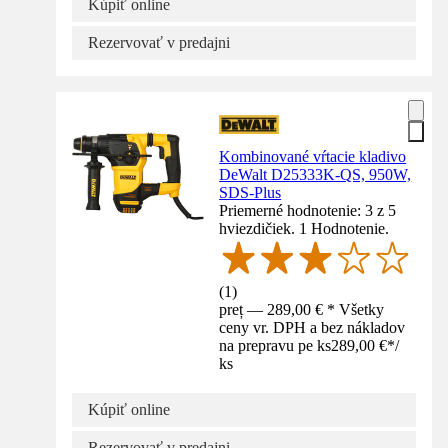
Kúpiť online
Rezervovať v predajni
Kombinované vŕtacie kladivo
DeWalt D25333K-QS, 950W,
SDS-Plus
Priemerné hodnotenie: 3 z 5
hviezdičiek. 1 Hodnotenie.
(
1
)
preț — 289,00 € * Všetky
ceny vr. DPH a bez nákladov
na prepravu pe ks
289,00 €
*
/
ks
Kúpiť online
Rezervovať v predajni