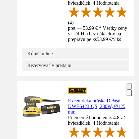
hviezdičiek. 4 Hodnotenia.
(
4
)
preț — 53,99 € * Všetky ceny
vr. DPH a bez nákladov na
prepravu pe ks
53,99 €
*
/
ks
Kúpiť online
Rezervovať v predajni
Excentrická brúska DeWalt
DWE6423-QS, 280W, Ø125
mm
Priemerné hodnotenie: 4.8 z 5
hviezdičiek. 4 Hodnotenia.