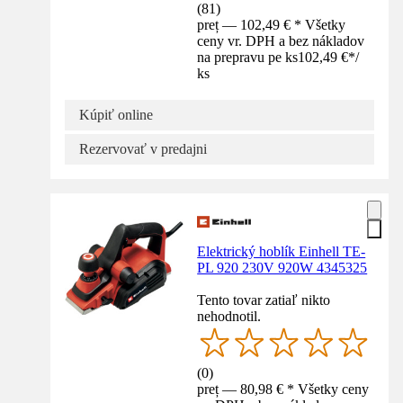
(
81
)
preț — 102,49 € * Všetky
ceny vr. DPH a bez nákladov
na prepravu pe ks
102,49 €
*
/
ks
Kúpiť online
Rezervovať v predajni
Elektrický hoblík Einhell TE-
PL 920 230V 920W 4345325
Tento tovar zatiaľ nikto
nehodnotil.
(
0
)
preț — 80,98 € * Všetky ceny