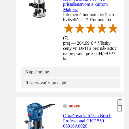
príslušenstvom a kufrom
Makpac
Priemerné hodnotenie: 5 z 5
hviezdičiek. 7 Hodnotenia.
(
7
)
preț — 204,99 € * Všetky
ceny vr. DPH a bez nákladov
na prepravu pe ks
204,99 €
*
/
ks
Kúpiť online
Rezervovať v predajni
Ohraňovacia frézka Bosch
Professional GKF 550
06016A0020