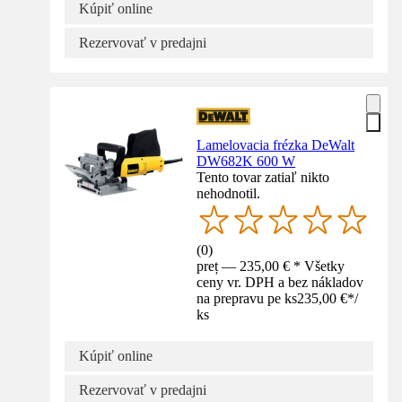
Kúpiť online
Rezervovať v predajni
Lamelovacia frézka DeWalt
DW682K 600 W
Tento tovar zatiaľ nikto
nehodnotil.
(
0
)
preț — 235,00 € * Všetky
ceny vr. DPH a bez nákladov
na prepravu pe ks
235,00 €
*
/
ks
Kúpiť online
Rezervovať v predajni