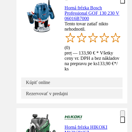
Horná frézka Bosch
Professional GOF 130 230 V
06016B7000
Tento tovar zatiaľ nikto
nehodnotil.
(
0
)
preț — 133,90 € * Všetky
ceny vr. DPH a bez nákladov
na prepravu pe ks
133,90 €
*
/
ks
Kúpiť online
Rezervovať v predajni
Horná frézka HIKOKI