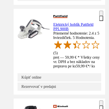
Elektrický hoblík Pattfield
PPL900B
Priemerné hodnotenie: 2.4 z 5
hviezdičiek. 5 Hodnotenia.
(
5
)
preț — 59,99 € * Všetky ceny
vr. DPH a bez nákladov na
prepravu pe ks
59,99 €
*
/
ks
Kúpiť online
Rezervovať v predajni