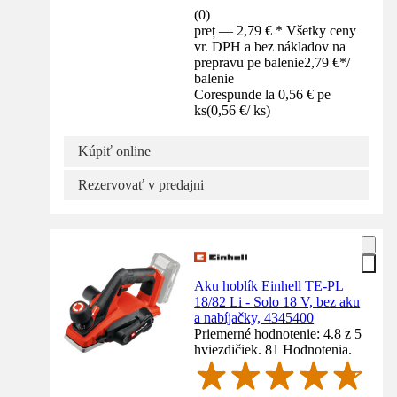
(
0
)
preț — 2,79 € * Všetky ceny
vr. DPH a bez nákladov na
prepravu pe balenie
2,79 €
*
/
balenie
Corespunde la 0,56 € pe
ks
(
0,56 €
/
ks
)
Kúpiť online
Rezervovať v predajni
Aku hoblík Einhell TE-PL
18/82 Li - Solo 18 V, bez aku
a nabíjačky, 4345400
Priemerné hodnotenie: 4.8 z 5
hviezdičiek. 81 Hodnotenia.