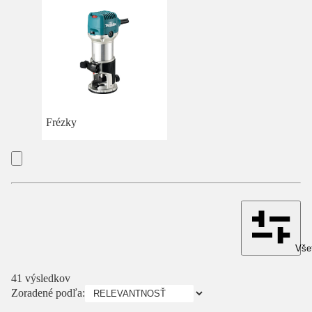
Frézky
Všet
41 výsledkov
Zoradené podľa: