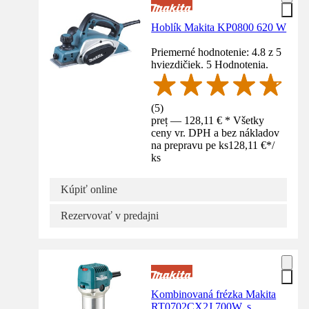
Hoblík Makita KP0800 620 W
Priemerné hodnotenie: 4.8 z 5
hviezdičiek. 5 Hodnotenia.
(
5
)
preț — 128,11 € * Všetky
ceny vr. DPH a bez nákladov
na prepravu pe ks
128,11 €
*
/
ks
Kúpiť online
Rezervovať v predajni
Kombinovaná frézka Makita
RT0702CX2J 700W, s