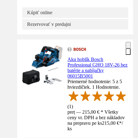
Kúpiť online
Rezervovať v predajni
Aku hoblík Bosch
Professional GHO 18V-26 bez
batérie a nabíjačky
06015B5001
Priemerné hodnotenie: 5 z 5
hviezdičiek. 1 Hodnotenie.
(
1
)
preț — 215,00 € * Všetky
ceny vr. DPH a bez nákladov
na prepravu pe ks
215,00 €
*
/
ks