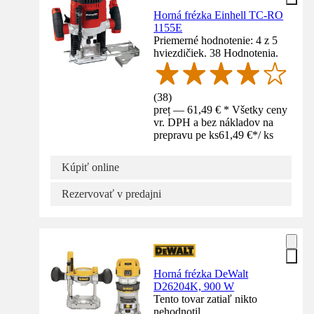
Horná frézka Einhell TC-RO
1155E
Priemerné hodnotenie: 4 z 5
hviezdičiek. 38 Hodnotenia.
(
38
)
preț — 61,49 € * Všetky ceny
vr. DPH a bez nákladov na
prepravu pe ks
61,49 €
*
/
ks
Kúpiť online
Rezervovať v predajni
Horná frézka DeWalt
D26204K, 900 W
Tento tovar zatiaľ nikto
nehodnotil.