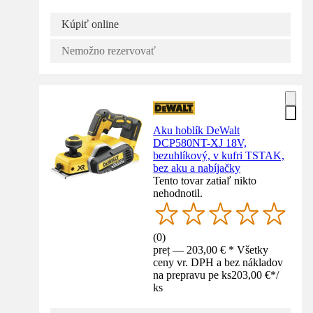
Kúpiť online
Nemožno rezervovať
Aku hoblík DeWalt
DCP580NT-XJ 18V,
bezuhlíkový, v kufri TSTAK,
bez aku a nabíjačky
Tento tovar zatiaľ nikto
nehodnotil.
(
0
)
preț — 203,00 € * Všetky
ceny vr. DPH a bez nákladov
na prepravu pe ks
203,00 €
*
/
ks