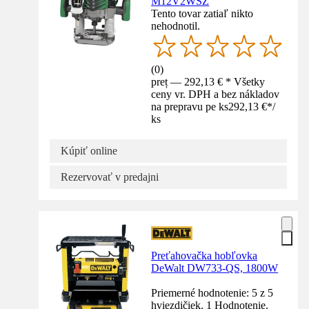
M12V2WSZ
Tento tovar zatiaľ nikto
nehodnotil.
(
0
)
preț — 292,13 € * Všetky
ceny vr. DPH a bez nákladov
na prepravu pe ks
292,13 €
*
/
ks
Kúpiť online
Rezervovať v predajni
Preťahovačka hobľovka
DeWalt DW733-QS, 1800W
Priemerné hodnotenie: 5 z 5
hviezdičiek. 1 Hodnotenie.