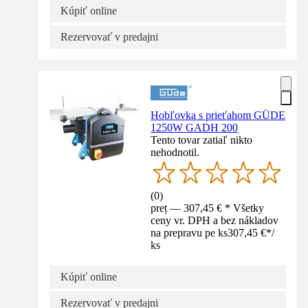
Kúpiť online
Rezervovať v predajni
Hobľovka s prieťahom GÜDE
1250W GADH 200
Tento tovar zatiaľ nikto
nehodnotil.
(
0
)
preț — 307,45 € * Všetky
ceny vr. DPH a bez nákladov
na prepravu pe ks
307,45 €
*
/
ks
Kúpiť online
Rezervovať v predajni