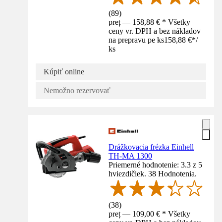
(
89
)
preț — 158,88 € * Všetky
ceny vr. DPH a bez nákladov
na prepravu pe ks
158,88 €
*
/
ks
Kúpiť online
Nemožno rezervovať
Drážkovacia frézka Einhell
TH-MA 1300
Priemerné hodnotenie: 3.3 z 5
hviezdičiek. 38 Hodnotenia.
(
38
)
preț — 109,00 € * Všetky