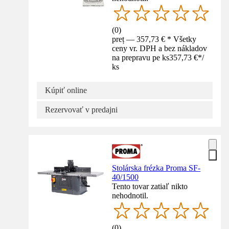
(
0
)
preț — 357,73 € * Všetky
ceny vr. DPH a bez nákladov
na prepravu pe ks
357,73 €
*
/
ks
Kúpiť online
Rezervovať v predajni
Stolárska frézka Proma SF-
40/1500
Tento tovar zatiaľ nikto
nehodnotil.
(
0
)