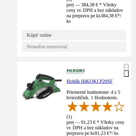
preț — 384,38 € * Všetky
ceny vr. DPH a bez nákladov
na prepravu pe ks
384,38 €
*
/
ks
Kúpiť online
Nemožno rezervovať
Hoblík HiKOKI P20SF
Priemerné hodnotenie: 4 z 5
hviezdičiek. 1 Hodnotenie.
(
1
)
preț — 91,23 € * Všetky ceny
vr. DPH a bez nákladov na
prepravu pe ks
91,23 €
*
/
ks