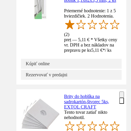
hoblík 1,1x82x5,5 mm, 2 ks
Priemerné hodnotenie: 1 z 5
hviezdičiek. 2 Hodnotenia.
(
2
)
preț — 5,11 € * Všetky ceny
vr. DPH a bez nákladov na
prepravu pe ks
5,11 €
*
/
ks
Kúpiť online
Rezervovať v predajni
Brity do hoblíka na
sadrokartón-štvorec 5ks,
EXTOL CRAFT
Tento tovar zatiaľ nikto
nehodnotil.