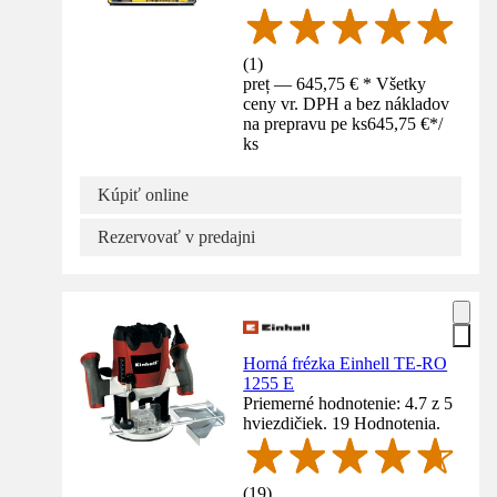
(
1
)
preț — 645,75 € * Všetky
ceny vr. DPH a bez nákladov
na prepravu pe ks
645,75 €
*
/
ks
Kúpiť online
Rezervovať v predajni
Horná frézka Einhell TE-RO
1255 E
Priemerné hodnotenie: 4.7 z 5
hviezdičiek. 19 Hodnotenia.
(
19
)