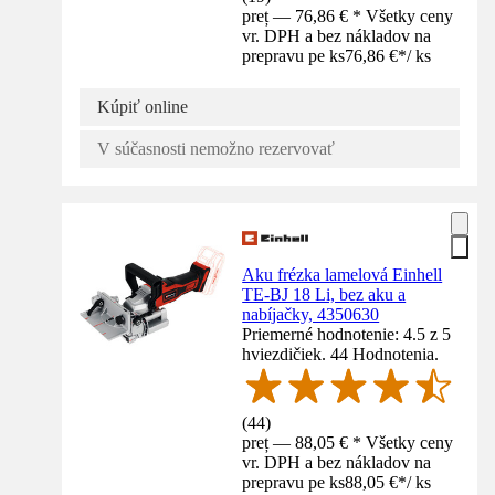
preț — 76,86 € * Všetky ceny
vr. DPH a bez nákladov na
prepravu pe ks
76,86 €
*
/
ks
Kúpiť online
V súčasnosti nemožno rezervovať
Aku frézka lamelová Einhell
TE-BJ 18 Li, bez aku a
nabíjačky, 4350630
Priemerné hodnotenie: 4.5 z 5
hviezdičiek. 44 Hodnotenia.
(
44
)
preț — 88,05 € * Všetky ceny
vr. DPH a bez nákladov na
prepravu pe ks
88,05 €
*
/
ks