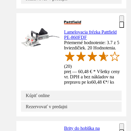
Lamelovacia frézka Pattfield
PE-860FDF
Priemerné hodnotenie: 3.7 z 5
hviezdičiek. 20 Hodnotenia.
(
20
)
preț — 60,48 € * Všetky ceny
vr. DPH a bez nákladov na
prepravu pe ks
60,48 €
*
/
ks
Kúpiť online
Rezervovať v predajni
Brity do hoblíka na