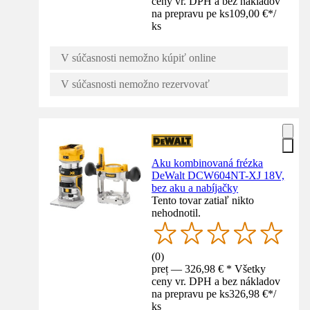
ceny vr. DPH a bez nákladov
na prepravu pe ks
109,00 €
*
/
ks
V súčasnosti nemožno kúpiť online
V súčasnosti nemožno rezervovať
Aku kombinovaná frézka
DeWalt DCW604NT-XJ 18V,
bez aku a nabíjačky
Tento tovar zatiaľ nikto
nehodnotil.
(
0
)
preț — 326,98 € * Všetky
ceny vr. DPH a bez nákladov
na prepravu pe ks
326,98 €
*
/
ks