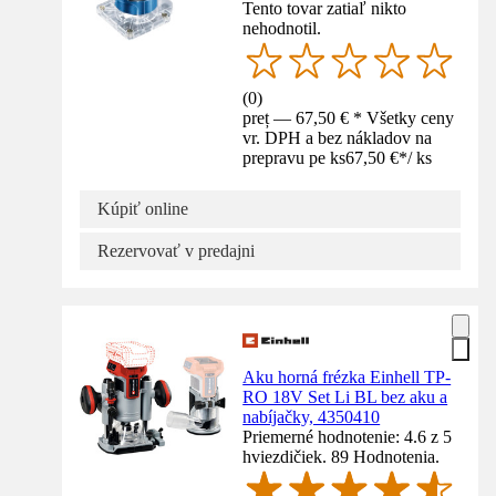
Tento tovar zatiaľ nikto
nehodnotil.
(
0
)
preț — 67,50 € * Všetky ceny
vr. DPH a bez nákladov na
prepravu pe ks
67,50 €
*
/
ks
Kúpiť online
Rezervovať v predajni
Aku horná frézka Einhell TP-
RO 18V Set Li BL bez aku a
nabíjačky, 4350410
Priemerné hodnotenie: 4.6 z 5
hviezdičiek. 89 Hodnotenia.