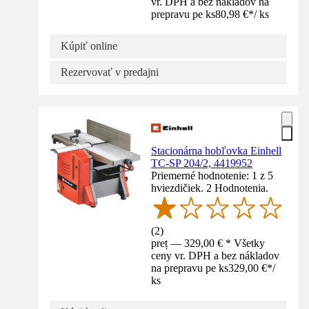
vr. DPH a bez nákladov na
prepravu pe ks
80,98 €
*
/
ks
Kúpiť online
Rezervovať v predajni
Stacionárna hobľovka Einhell
TC-SP 204/2, 4419952
Priemerné hodnotenie: 1 z 5
hviezdičiek. 2 Hodnotenia.
(
2
)
preț — 329,00 € * Všetky
ceny vr. DPH a bez nákladov
na prepravu pe ks
329,00 €
*
/
ks