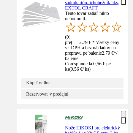
sadrokartón-lichobežník 5ks,
EXTOL CRAFT
Tento tovar zatiaľ nikto
nehodnotil.
(
0
)
preț — 2,79 € * Všetky ceny
vr. DPH a bez nákladov na
prepravu pe balenie
2,79 €
*
/
balenie
Corespunde la 0,56 € pe
ks
(
0,56 €
/
ks
)
Kúpiť online
Rezervovať v predajni
Nože HiKOKI pre elektrický