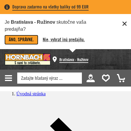
Doprava zadarmo na všetky balíky od 99 EUR
Je
Bratislava - Ružinov
skutočne vaša
predajňa?
ÁNO, SPRÁVNE.
Nie, vybrať inú predajňu.
Bratislava - Ružinov
Úvodná stránka