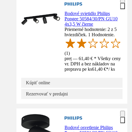
Bodové svietidlo Philips
Pongee 50584/30/PN GU10
4x3,5 W čierne
Priemerné hodnotenie: 2 z 5
hviezdičiek. 1 Hodnotenie.
(
1
)
preț — 61,40 € * Všetky ceny
vr. DPH a bez nákladov na
prepravu pe ks
61,40 €
*
/
ks
Kúpiť online
Rezervovať v predajni
Bodové osvetlenie Philips