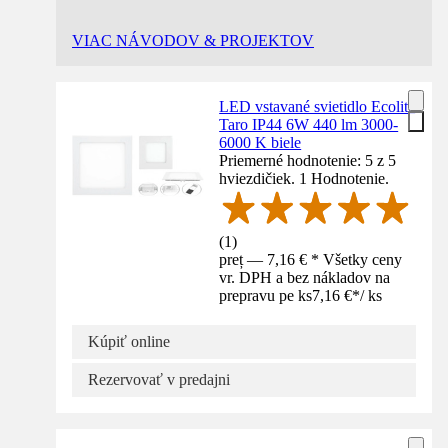
VIAC NÁVODOV & PROJEKTOV
LED vstavané svietidlo Ecolite
Taro IP44 6W 440 lm 3000-
6000 K biele
Priemerné hodnotenie: 5 z 5
hviezdičiek. 1 Hodnotenie.
(
1
)
preț — 7,16 € * Všetky ceny
vr. DPH a bez nákladov na
prepravu pe ks
7,16 €
*
/
ks
Kúpiť online
Rezervovať v predajni