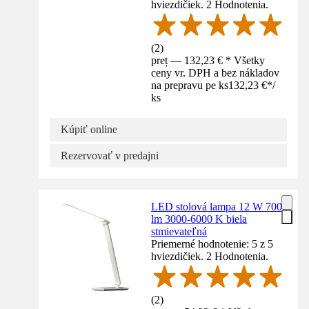
hviezdičiek. 2 Hodnotenia.
(
2
)
preț — 132,23 € * Všetky
ceny vr. DPH a bez nákladov
na prepravu pe ks
132,23 €
*
/
ks
Kúpiť online
Rezervovať v predajni
LED stolová lampa 12 W 700
lm 3000-6000 K biela
stmievateľná
Priemerné hodnotenie: 5 z 5
hviezdičiek. 2 Hodnotenia.
(
2
)