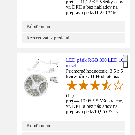
preț — 11,22 € * Všetky ceny
vr. DPH a bez nákladov na
prepravu pe ks
11,22 €
*
/
ks
Kúpiť online
Rezervovať v predajni
LED pásik RGB 300 LED 10
m set
Priemerné hodnotenie: 3.5 z 5
hviezdičiek. 11 Hodnotenia.
(
11
)
preț — 19,95 € * Všetky ceny
vr. DPH a bez nákladov na
prepravu pe ks
19,95 €
*
/
ks
Kúpiť online