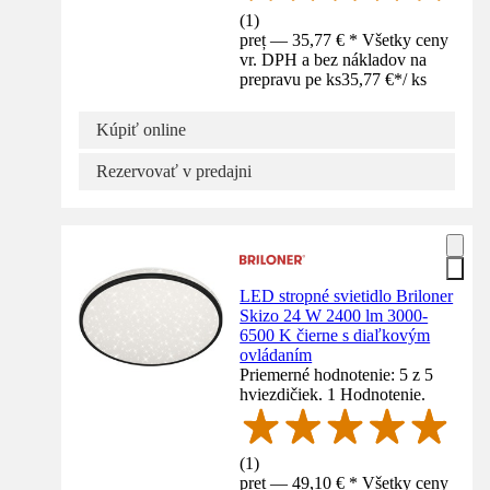
(
1
)
preț — 35,77 € * Všetky ceny
vr. DPH a bez nákladov na
prepravu pe ks
35,77 €
*
/
ks
Kúpiť online
Rezervovať v predajni
LED stropné svietidlo Briloner
Skizo 24 W 2400 lm 3000-
6500 K čierne s diaľkovým
ovládaním
Priemerné hodnotenie: 5 z 5
hviezdičiek. 1 Hodnotenie.
(
1
)
preț — 49,10 € * Všetky ceny