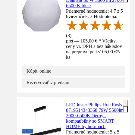
Diamant 80 W 5600 lm 2700-
6500 K biele
Priemerné hodnotenie: 4.7 z 5
hviezdičiek. 3 Hodnotenia.
(
3
)
preț — 105,00 € * Všetky
ceny vr. DPH a bez nákladov
na prepravu pe ks
105,00 €
*
/
ks
Kúpiť online
Rezervovať v predajni
LED luster Philips Hue Ensis
8719514343368 79W 5500lm
2000-6500K čierny -
kompatibilný so SMART
HOME by hornbach
Priemerné hodnotenie: 5 z 5