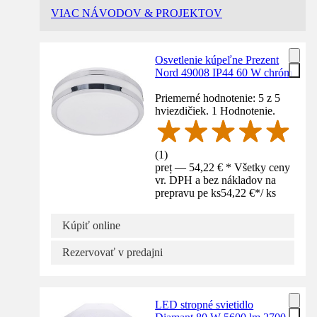
VIAC NÁVODOV & PROJEKTOV
Osvetlenie kúpeľne Prezent
Nord 49008 IP44 60 W chróm
Priemerné hodnotenie: 5 z 5
hviezdičiek. 1 Hodnotenie.
(
1
)
preț — 54,22 € * Všetky ceny
vr. DPH a bez nákladov na
prepravu pe ks
54,22 €
*
/
ks
Kúpiť online
Rezervovať v predajni
LED stropné svietidlo