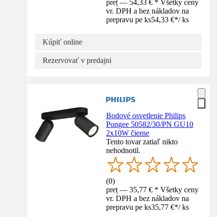
preț — 54,33 € * Všetky ceny
vr. DPH a bez nákladov na
prepravu pe ks
54,33 €
*
/
ks
Kúpiť online
Rezervovať v predajni
Bodové osvetlenie Philips
Pongee 50582/30/PN GU10
2x10W čierne
Tento tovar zatiaľ nikto
nehodnotil.
(
0
)
preț — 35,77 € * Všetky ceny
vr. DPH a bez nákladov na
prepravu pe ks
35,77 €
*
/
ks