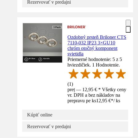
Rezervovať v predajni
Ozdobný prsteň Briloner CTS
7110-032 IP23 3×GU10
chróm otočný komponent
svietidla
Priemerné hodnotenie: 5 z 5
hviezdičiek. 1 Hodnotenie.
(
1
)
preț — 12,95 € * Všetky ceny
vr. DPH a bez nákladov na
prepravu pe ks
12,95 €
*
/
ks
Kúpiť online
Rezervovať v predajni