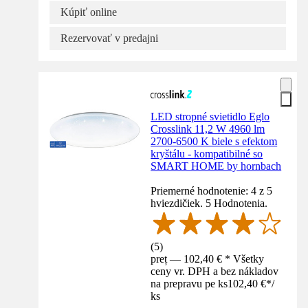
Kúpiť online
Rezervovať v predajni
LED stropné svietidlo Eglo
Crosslink 11,2 W 4960 lm
2700-6500 K biele s efektom
kryštálu - kompatibilné so
SMART HOME by hornbach
Priemerné hodnotenie: 4 z 5
hviezdičiek. 5 Hodnotenia.
(
5
)
preț — 102,40 € * Všetky
ceny vr. DPH a bez nákladov
na prepravu pe ks
102,40 €
*
/
ks