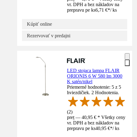
vr. DPH a bez nákladov na
prepravu pe ks
6,71 €
*
/
ks
Kúpiť online
Rezervovať v predajni
LED stojaca lampa FLAIR
ORIONIS 6 W 580 lm 3000
K satén/nikel
Priemerné hodnotenie: 5 z 5
hviezdičiek. 2 Hodnotenia.
(
2
)
preț — 40,95 € * Všetky ceny
vr. DPH a bez nákladov na
prepravu pe ks
40,95 €
*
/
ks