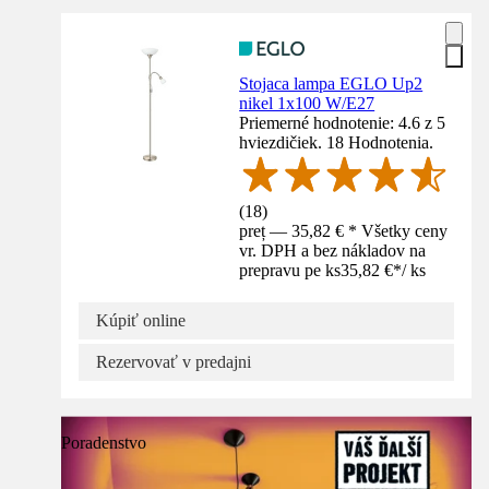
Stojaca lampa EGLO Up2
nikel 1x100 W/E27
Priemerné hodnotenie: 4.6 z 5
hviezdičiek. 18 Hodnotenia.
(
18
)
preț — 35,82 € * Všetky ceny
vr. DPH a bez nákladov na
prepravu pe ks
35,82 €
*
/
ks
Kúpiť online
Rezervovať v predajni
Poradenstvo