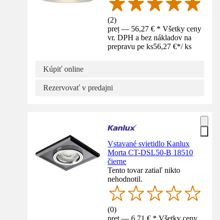
(
2
)
preț — 56,27 € * Všetky ceny
vr. DPH a bez nákladov na
prepravu pe ks
56,27 €
*
/
ks
Kúpiť online
Rezervovať v predajni
Vstavané svietidlo Kanlux
Morta CT-DSL50-B 18510
čierne
Tento tovar zatiaľ nikto
nehodnotil.
(
0
)
preț — 6,71 € * Všetky ceny