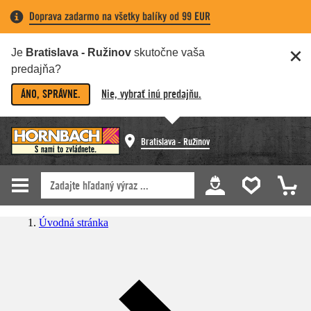
Doprava zadarmo na všetky balíky od 99 EUR
Je
Bratislava - Ružinov
skutočne vaša
predajňa?
ÁNO, SPRÁVNE.
Nie, vybrať inú predajňu.
Bratislava - Ružinov
Úvodná stránka