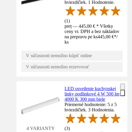
hviezdičiek. 1 Hodnotenie.
(
1
)
preț — 445,00 € * Všetky
ceny vr. DPH a bez nákladov
na prepravu pe ks
445,00 €
*
/
ks
V súčasnosti nemožno kúpiť online
V súčasnosti nemožno rezervovať
LED osvetlenie kuchynskej
linky podlinkové 4 W 500 lm
4000 K 300 mm biele
Priemerné hodnotenie: 5 z 5
hviezdičiek. 3 Hodnotenia.
(
3
)
4 VARIANTY