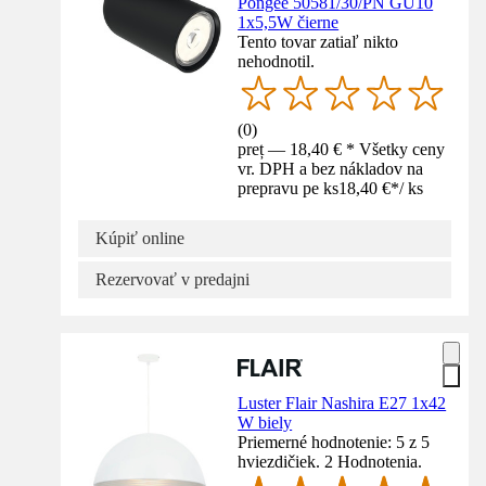
Pongee 50581/30/PN GU10
1x5,5W čierne
Tento tovar zatiaľ nikto
nehodnotil.
(
0
)
preț — 18,40 € * Všetky ceny
vr. DPH a bez nákladov na
prepravu pe ks
18,40 €
*
/
ks
Kúpiť online
Rezervovať v predajni
Luster Flair Nashira E27 1x42
W biely
Priemerné hodnotenie: 5 z 5
hviezdičiek. 2 Hodnotenia.