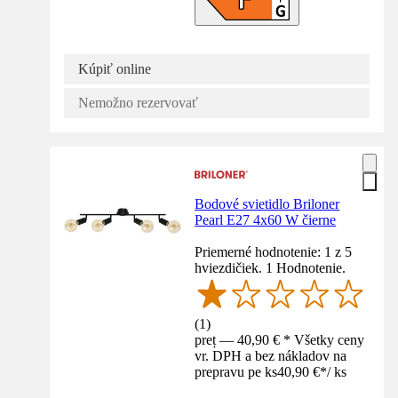
Kúpiť online
Nemožno rezervovať
Bodové svietidlo Briloner
Pearl E27 4x60 W čierne
Priemerné hodnotenie: 1 z 5
hviezdičiek. 1 Hodnotenie.
(
1
)
preț — 40,90 € * Všetky ceny
vr. DPH a bez nákladov na
prepravu pe ks
40,90 €
*
/
ks