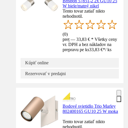
Brisbon 57851-2 2x GU10 25
W biele/matný nikel
Tento tovar zatiaľ nikto
nehodnotil.
(
0
)
preț — 33,83 € * Všetky ceny
vr. DPH a bez nákladov na
prepravu pe ks
33,83 €
*
/
ks
Kúpiť online
Rezervovať v predajni
Bodové svietidlo Trio Marley
802400165 GU10 25 W moka
Tento tovar zatiaľ nikto
nehodnotil.