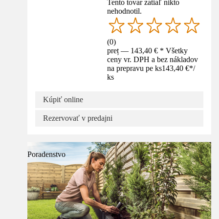
Tento tovar zatiaľ nikto
nehodnotil.
(
0
)
preț — 143,40 € * Všetky
ceny vr. DPH a bez nákladov
na prepravu pe ks
143,40 €
*
/
ks
Kúpiť online
Rezervovať v predajni
Poradenstvo