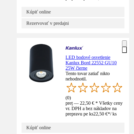
Kúpiť online
Rezervovať v predajni
LED bodové osvetlenie
Kanlux Bord 22552 GU10
25W čierne
Tento tovar zatiaľ nikto
nehodnotil.
(
0
)
preț — 22,50 € * Všetky ceny
vr. DPH a bez nákladov na
prepravu pe ks
22,50 €
*
/
ks
Kúpiť online