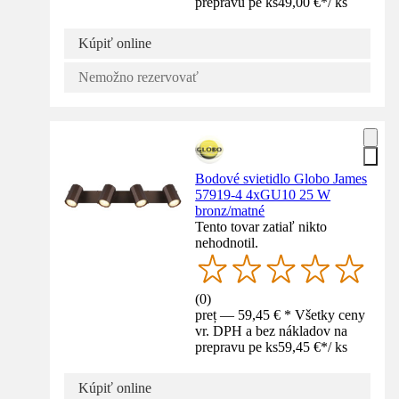
prepravu pe ks
49,00 €
*
/
ks
Kúpiť online
Nemožno rezervovať
Bodové svietidlo Globo James
57919-4 4xGU10 25 W
bronz/matné
Tento tovar zatiaľ nikto
nehodnotil.
(
0
)
preț — 59,45 € * Všetky ceny
vr. DPH a bez nákladov na
prepravu pe ks
59,45 €
*
/
ks
Kúpiť online