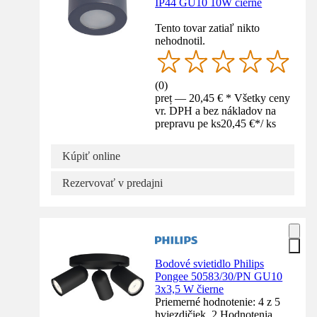
IP44 GU10 10W čierne
Tento tovar zatiaľ nikto
nehodnotil.
(
0
)
preț — 20,45 € * Všetky ceny
vr. DPH a bez nákladov na
prepravu pe ks
20,45 €
*
/
ks
Kúpiť online
Rezervovať v predajni
Bodové svietidlo Philips
Pongee 50583/30/PN GU10
3x3,5 W čierne
Priemerné hodnotenie: 4 z 5
hviezdičiek. 2 Hodnotenia.