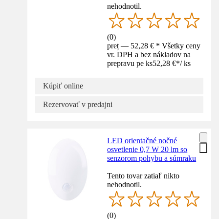
nehodnotil.
(
0
)
preț — 52,28 € * Všetky ceny
vr. DPH a bez nákladov na
prepravu pe ks
52,28 €
*
/
ks
Kúpiť online
Rezervovať v predajni
LED orientačné nočné
osvetlenie 0,7 W 20 lm so
senzorom pohybu a súmraku
Tento tovar zatiaľ nikto
nehodnotil.
(
0
)