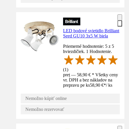
LED bodové svietidlo Brilliant
Seed GU10 3x5 W biela
Priemerné hodnotenie: 5 z 5
hviezdičiek. 1 Hodnotenie.
(
1
)
preț — 58,90 € * Všetky ceny
vr. DPH a bez nákladov na
prepravu pe ks
58,90 €
*
/
ks
Nemožno kúpiť online
Nemožno rezervovať