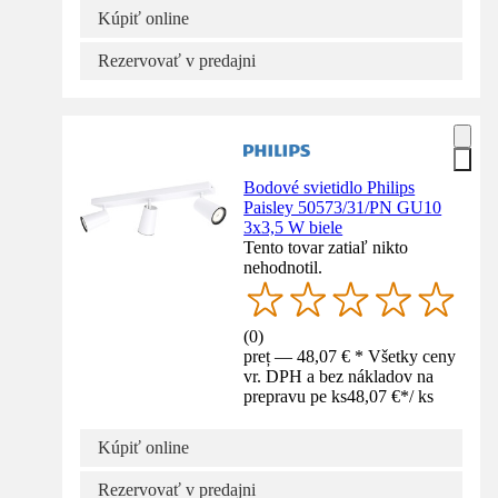
Kúpiť online
Rezervovať v predajni
Bodové svietidlo Philips
Paisley 50573/31/PN GU10
3x3,5 W biele
Tento tovar zatiaľ nikto
nehodnotil.
(
0
)
preț — 48,07 € * Všetky ceny
vr. DPH a bez nákladov na
prepravu pe ks
48,07 €
*
/
ks
Kúpiť online
Rezervovať v predajni