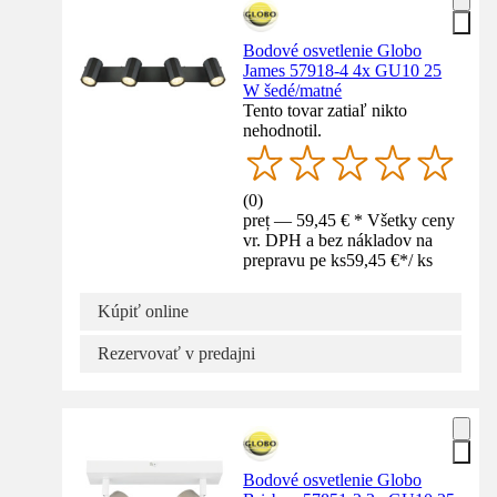
Bodové osvetlenie Globo
James 57918-4 4x GU10 25
W šedé/matné
Tento tovar zatiaľ nikto
nehodnotil.
(
0
)
preț — 59,45 € * Všetky ceny
vr. DPH a bez nákladov na
prepravu pe ks
59,45 €
*
/
ks
Kúpiť online
Rezervovať v predajni
Bodové osvetlenie Globo