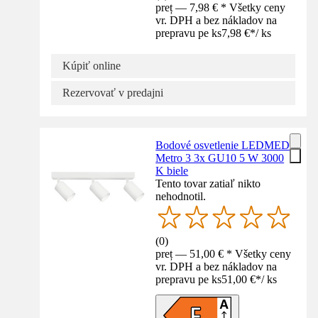
preț — 7,98 € * Všetky ceny
vr. DPH a bez nákladov na
prepravu pe ks
7,98 €
*
/
ks
Kúpiť online
Rezervovať v predajni
Bodové osvetlenie LEDMED
Metro 3 3x GU10 5 W 3000
K biele
Tento tovar zatiaľ nikto
nehodnotil.
(
0
)
preț — 51,00 € * Všetky ceny
vr. DPH a bez nákladov na
prepravu pe ks
51,00 €
*
/
ks