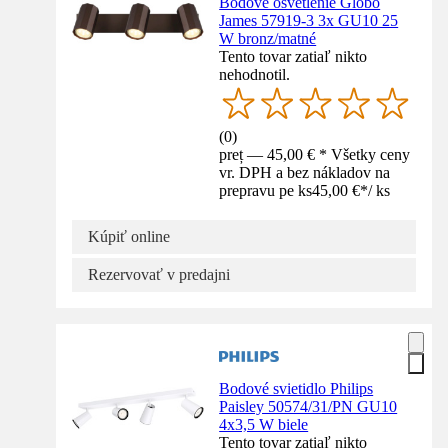
Bodové osvetlenie Globo
James 57919-3 3x GU10 25
W bronz/matné
Tento tovar zatiaľ nikto
nehodnotil.
(
0
)
preț — 45,00 € * Všetky ceny
vr. DPH a bez nákladov na
prepravu pe ks
45,00 €
*
/
ks
Kúpiť online
Rezervovať v predajni
Bodové svietidlo Philips
Paisley 50574/31/PN GU10
4x3,5 W biele
Tento tovar zatiaľ nikto