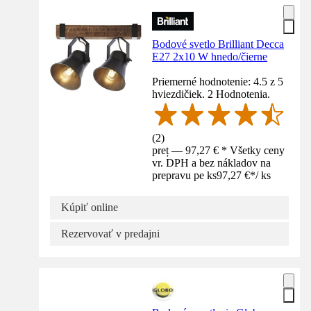
Bodové svetlo Brilliant Decca
E27 2x10 W hnedo/čierne
Priemerné hodnotenie: 4.5 z 5
hviezdičiek. 2 Hodnotenia.
(
2
)
preț — 97,27 € * Všetky ceny
vr. DPH a bez nákladov na
prepravu pe ks
97,27 €
*
/
ks
Kúpiť online
Rezervovať v predajni