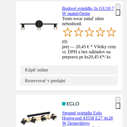
Bodové svietidlo 3x GU10 7
W matné/čierne
Tento tovar zatiaľ nikto
nehodnotil.
(
0
)
preț — 20,45 € * Všetky ceny
vr. DPH a bez nákladov na
prepravu pe ks
20,45 €
*
/
ks
Kúpiť online
Rezervovať v predajni
Stropné svietidlo Eglo
Hornwood 43558 E27 4x28
W čierne/drevo