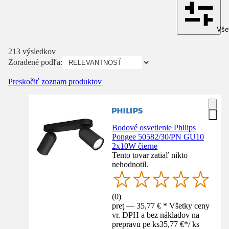
Všet
213 výsledkov
Zoradené podľa:
Preskočiť zoznam produktov
Bodové osvetlenie Philips
Pongee 50582/30/PN GU10
2x10W čierne
Tento tovar zatiaľ nikto
nehodnotil.
(
0
)
preț — 35,77 € * Všetky ceny
vr. DPH a bez nákladov na
prepravu pe ks
35,77 €
*
/
ks