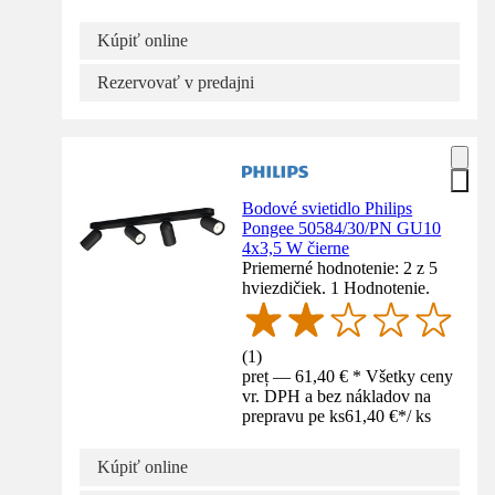
Kúpiť online
Rezervovať v predajni
Bodové svietidlo Philips
Pongee 50584/30/PN GU10
4x3,5 W čierne
Priemerné hodnotenie: 2 z 5
hviezdičiek. 1 Hodnotenie.
(
1
)
preț — 61,40 € * Všetky ceny
vr. DPH a bez nákladov na
prepravu pe ks
61,40 €
*
/
ks
Kúpiť online