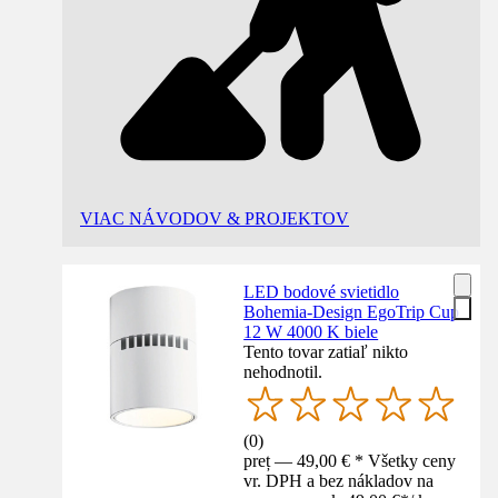
VIAC NÁVODOV & PROJEKTOV
LED bodové svietidlo
Bohemia-Design EgoTrip Cup
12 W 4000 K biele
Tento tovar zatiaľ nikto
nehodnotil.
(
0
)
preț — 49,00 € * Všetky ceny
vr. DPH a bez nákladov na