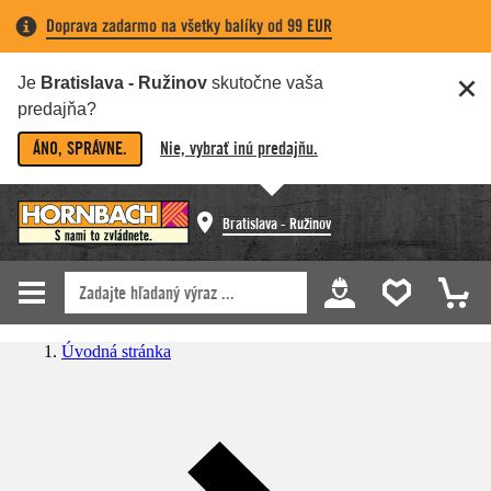
Doprava zadarmo na všetky balíky od 99 EUR
Je
Bratislava - Ružinov
skutočne vaša
predajňa?
ÁNO, SPRÁVNE.
Nie, vybrať inú predajňu.
Bratislava - Ružinov
Úvodná stránka