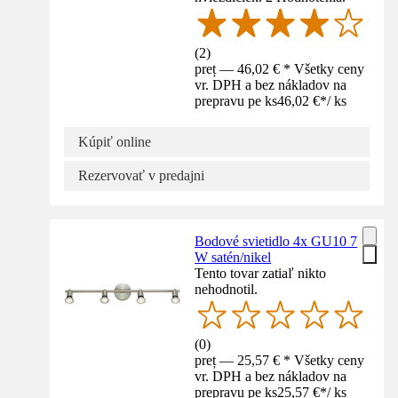
(
2
)
preț — 46,02 € * Všetky ceny
vr. DPH a bez nákladov na
prepravu pe ks
46,02 €
*
/
ks
Kúpiť online
Rezervovať v predajni
Bodové svietidlo 4x GU10 7
W satén/nikel
Tento tovar zatiaľ nikto
nehodnotil.
(
0
)
preț — 25,57 € * Všetky ceny
vr. DPH a bez nákladov na
prepravu pe ks
25,57 €
*
/
ks