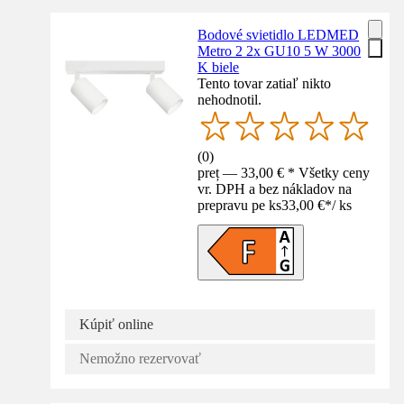
Bodové svietidlo LEDMED
Metro 2 2x GU10 5 W 3000
K biele
Tento tovar zatiaľ nikto
nehodnotil.
(
0
)
preț — 33,00 € * Všetky ceny
vr. DPH a bez nákladov na
prepravu pe ks
33,00 €
*
/
ks
Kúpiť online
Nemožno rezervovať