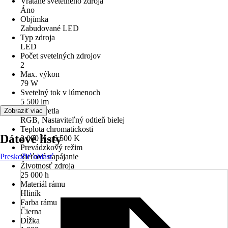
Vrátane svetelného zdroja
Áno
Objímka
Zabudované LED
Typ zdroja
LED
Počet svetelných zdrojov
2
Max. výkon
79 W
Svetelný tok v lúmenoch
5 500 lm
Farba svetla
Zobraziť viac
RGB, Nastaviteľný odtieň bielej
Teplota chromatickosti
Dátové listy
2 000 K - 6 500 K
Prevádzkový režim
Preskočiť oblasť
Sieťové napájanie
Životnosť zdroja
25 000 h
Materiál rámu
Hliník
Farba rámu
Čierna
Dĺžka