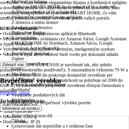
Možnosť ovládania
osvetlenie. Vďaka svojmu elegantnému dizajnu a kombinácii uplightu
Aplikácia SMART HOME by hornbach (iOS a Android),
a downlightu prináša do vášho domova jedinečnú atmosféru. Toto
Aplikácia výrobcu (iOS a Android)
svietidlo je kompatibilné so systémom SMART HOME, čo vám
Ovládateľné prostredníctvom aplikácie
umožní jednoducho ovládať osvetlenie podľa vašich potrieb.
Z domova a mimo domov
Potrebné príslušenstvo
Kľúčové vlastnosti:
Philips hue Bridge
• Ovládajte až 10 lámp pomocou aplikácie Bluetooth
Kompatibilita
• Možnosť hlasového ovládania cez Amazon Alexa, Google Assistant
SMART HOME by Hornbach, Amazon Alexa, Google
a Apple HomeKit
Assistant, Apple HomeKit
• Vytvorte si osobný zážitok s farebným, inteligentným svetlom
Bezdrôtový protokol
• Nastavte si teplé alebo studené biele svetlo pre dokonalú náladu
Zigbee
Oblasť Smart Home
Svietidlo PHILIPS HUE ENSIS je navrhnuté tak, aby splnilo
Zobraziť viac
Svetlo
požiadavky moderného používateľa. S maximálnym výkonom 79 W a
Množstvo dát
svetelným tokom 5500 lm poskytuje dostatočné osvetlenie pre
Bezpečnosť výrobku
0,4 Mbyte
akýkoľvek priestor. Teplota chromatickosti sa pohybuje od 2000 do
Prístup k produktovým dátam
6500 K, čo vám umožní prispôsobiť osvetlenie rôznym činnostiam a
Prehliadač
náladám.
Preskočiť oblasť
Vymazanie produktových dát
Prehliadač
Technická špecifikácia:
Pre zodpovednosť za bezpečnosť výrobku pozrite
Ukladanie dát
• Dĺžka: 129.8 cm
.
Informácie od výrobcu
Gerät & Server
• Šírka: 129.8 cm
Doba uchovávania dát
• Hmotnosť: 3562 g
730 dni
• Druh ochrany: IP 20
Generovanie dát nepretržite a v reálnom čase