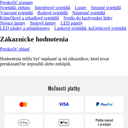
Preskočiť zoznam
Svietidlá, elektro
Interiérové svietidlá
Lustre
Stropné svietidlá
Vstavané svietidlá
Bodové svietidlá
Nástenné svietidlá
Kúpeľňové a zrkadlové svietidlá
Svetlo do kuchynskej linky
Stojace lampy
Stolové lampy
LED panely
LED pásiky a príslušenstvo
Lankové svietidlá, koľajnicové svietidlá
Zákaznícke hodnotenia
Preskočiť oblasť
Hodnotenia môžu byť napísané aj od zákazníkov, ktorí tovar
preukázateľne nepoužili alebo nekúpili.
Možnosti platby