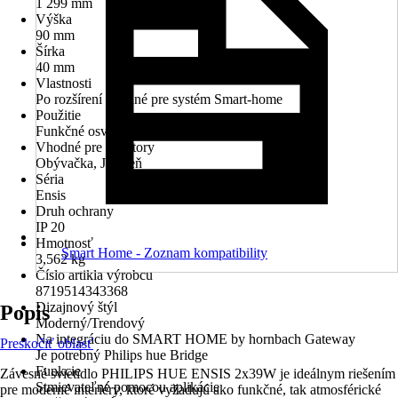
1 299 mm
Výška
90 mm
Šírka
40 mm
Vlastnosti
Po rozšírení vhodné pre systém Smart-home
Použitie
Funkčné osvetlenie
Vhodné pre priestory
Obývačka, Jedáleň
Séria
Ensis
Druh ochrany
IP 20
Hmotnosť
Smart Home - Zoznam kompatibility
3,562 kg
Číslo artikla výrobcu
8719514343368
Dizajnový štýl
Popis
Moderný/Trendový
Na integráciu do SMART HOME by hornbach Gateway
Preskočiť oblasť
Je potrebný Philips hue Bridge
Funkcie
Závesné svietidlo PHILIPS HUE ENSIS 2x39W je ideálnym riešením
Stmievateľné pomocou aplikácie
pre moderné interiéry, ktoré vyžadujú ako funkčné, tak atmosférické