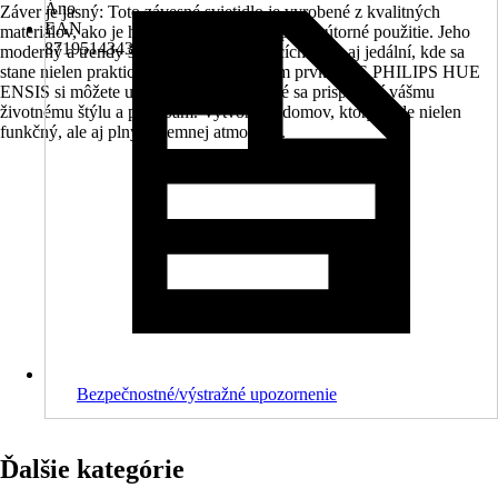
Áno
Záver je jasný: Toto závesné svietidlo je vyrobené z kvalitných
EAN
materiálov, ako je hliník, a je navrhnuté pre vnútorné použitie. Jeho
8719514343368
moderný a trendy štýl sa hodí do obývacích izieb aj jedální, kde sa
stane nielen praktickým, ale aj estetickým prvkom. S PHILIPS HUE
ENSIS si môžete užívať osvetlenie, ktoré sa prispôsobí vášmu
životnému štýlu a potrebám. Vytvorte si domov, ktorý bude nielen
funkčný, ale aj plný príjemnej atmosféry.
Bezpečnostné/výstražné upozornenie
Ďalšie kategórie