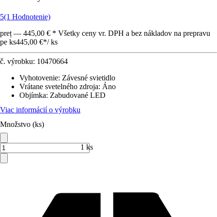
5
(1 Hodnotenie)
preț — 445,00 € * Všetky ceny vr. DPH a bez nákladov na prepravu
pe ks
445,00 €
*
/
ks
č. výrobku:
10470664
Vyhotovenie
:
Závesné svietidlo
Vrátane svetelného zdroja
:
Áno
Objímka
:
Zabudované LED
Viac informácií o výrobku
Množstvo (ks)
1 ks