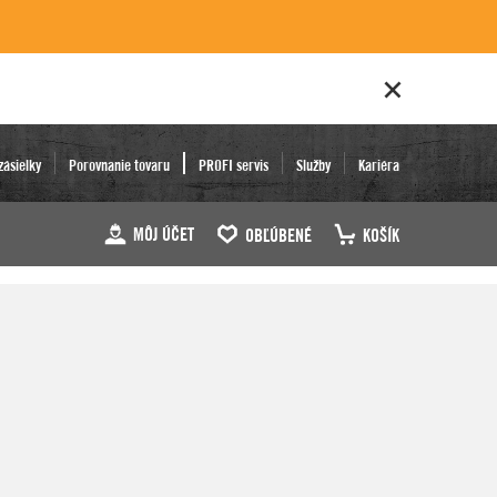
zásielky
Porovnanie tovaru
PROFI servis
Služby
Kariéra
MÔJ ÚČET
OBĽÚBENÉ
KOŠÍK