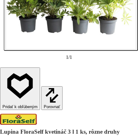
1
/
1
Porovnať
Lupina FloraSelf kvetináč 3 l 1 ks, rôzne druhy