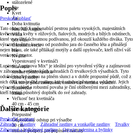
stálozelené
Popis
Nie
Kvet
Preskočiť oblasť
Áno
Doba kvitnutia
Tato okouzlující směs nabízí pestrou paletu vysokých, majestátních
Jún, Júl, August
květenství s květy v růžových, fialových, modrých a bílých odstínech,
Vôňa
které vytvářejí úchvatnou podívanou, jež okouzlí každého diváka. Tyto
bez vône
výrazné květiny kvetou od pozdního jara do časného léta a přinášejí
Okrasné ovocie
nejen krásu, ale také přilákají motýly a další opylovače, kteří oživí váš
Nie
venkovní prostor.
Kvalita
Vypestovaný v kvetináči
Lupinus „Lupinova Mix“ je ideální pro vytvoření výšky a zajímavosti
Sila rastu
v záhonech, venkovských zahradách či trvalkových výsadbách. Tyto
stredne rýchlo rastúca
odolné trvalky rostou na plném slunci a v dobře propustné půdě, což z
doba výsadby
nich dělá nenáročné rostliny, které snadno pěstovat a udržovat. Jejich
Ak nie je pôda zamrznutá, možno túto rastlinu vysadiť.
výrazný vzhled a robustní povaha je činí oblíbenými mezi zahradníky,
Stanovište
kteří hledají působivý doplněk do své zahrady.
Slnko
Veľkosť bez kvetináča
40 cm - 45 cm
Ďalšie kategórie
pôdne pomery
Priepustné
Preskočiť zoznam
Odporúčaný odstup pri výsadbe
Záhrada
Rastliny
Záhradné rastliny a vonkajšie rastliny
Trvalky
30 cm
Záhonové a balkónové rastliny
Ovocie, zelenina a bylinky
nutnosť podpery pre popínavé rastliny