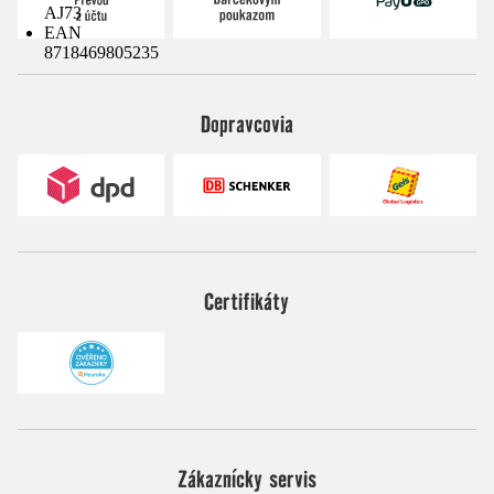
AJ73
EAN
8718469805235
Dopravcovia
Certifikáty
Zákaznícky servis