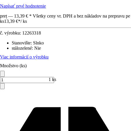
Napísať prvé hodnotenie
preț — 13,39 € * Všetky ceny vr. DPH a bez nákladov na prepravu pe
ks
13,39 €
*
/
ks
č. výrobku:
12263318
Stanovište
:
Slnko
stálozelené
:
Nie
Viac informácií o výrobku
Množstvo (ks)
1 ks