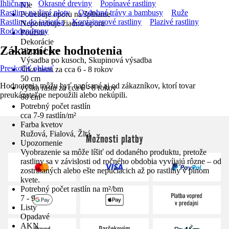
Ihličnany
Okrasné dreviny
Popínavé rastliny
Nie
Rastliny na živé ploty
Ozdobné trávy a bambusy
Ruže
Potrebuje oporu na šplhanie
Rastliny do jazierka
Kontajnerové rastliny
Plazivé rastliny
Nepotrebuje žiadnu oporu
Rododendrony
Použitie
Dekorácie
Zákaznícke hodnotenia
Vhodné pre
Výsadba po kusoch, Skupinová výsadba
Preskočiť oblasť
šírka rastu za cca 6 - 8 rokov
50 cm
Hodnotenia môžu byť napísané aj od zákazníkov, ktorí tovar
výška rastu za cca 6 - 8 rokov
preukázateľne nepoužili alebo nekúpili.
60 cm
Potrebný počet rastlín
cca 7-9 rastlín/m²
Farba kvetov
Ružová, Fialová, Žltá
Možnosti platby
Upozornenie
Vyobrazenie sa môže líšiť od dodaného produktu, pretože
rastliny sa v závislosti od ročného obdobia vyvíjajú rôzne – od
zostrihaných alebo ešte nepučiacich až po rastliny v plnom
kvete.
Potrebný počet rastlín na m²/bm
7 - 9
Listy
Opadavé
AKN