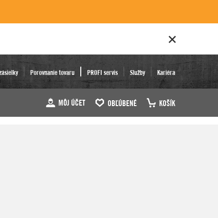
zásielky
Porovnanie tovaru
PROFI servis
Služby
Kariéra
MÔJ ÚČET
OBĽÚBENÉ
KOŠÍK