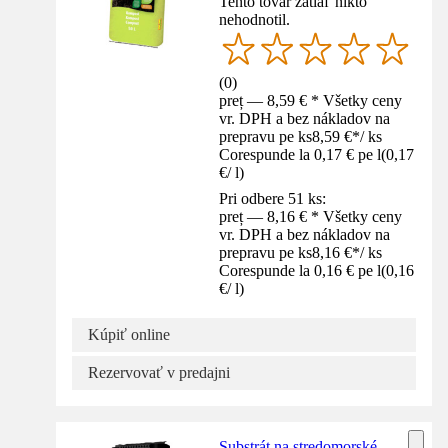
Tento tovar zatiaľ nikto
nehodnotil.
(
0
)
preț — 8,59 € * Všetky ceny
vr. DPH a bez nákladov na
prepravu pe ks
8,59 €
*
/
ks
Corespunde la 0,17 € pe l
(
0,17
€
/
l
)
Pri odbere 51 ks:
preț — 8,16 € * Všetky ceny
vr. DPH a bez nákladov na
prepravu pe ks
8,16 €
*
/
ks
Corespunde la 0,16 € pe l
(
0,16
€
/
l
)
Kúpiť online
Rezervovať v predajni
Substrát na stredomorské