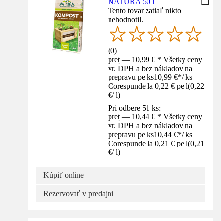
NATURA 50 l
Tento tovar zatiaľ nikto
nehodnotil.
(
0
)
preț — 10,99 € * Všetky ceny
vr. DPH a bez nákladov na
prepravu pe ks
10,99 €
*
/
ks
Corespunde la 0,22 € pe l
(
0,22
€
/
l
)
Pri odbere 51 ks:
preț — 10,44 € * Všetky ceny
vr. DPH a bez nákladov na
prepravu pe ks
10,44 €
*
/
ks
Corespunde la 0,21 € pe l
(
0,21
€
/
l
)
Kúpiť online
Rezervovať v predajni