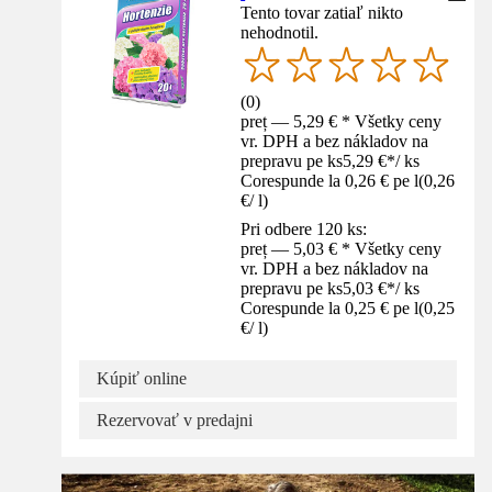
Tento tovar zatiaľ nikto
nehodnotil.
(
0
)
preț — 5,29 € * Všetky ceny
vr. DPH a bez nákladov na
prepravu pe ks
5,29 €
*
/
ks
Corespunde la 0,26 € pe l
(
0,26
€
/
l
)
Pri odbere 120 ks:
preț — 5,03 € * Všetky ceny
vr. DPH a bez nákladov na
prepravu pe ks
5,03 €
*
/
ks
Corespunde la 0,25 € pe l
(
0,25
€
/
l
)
Kúpiť online
Rezervovať v predajni