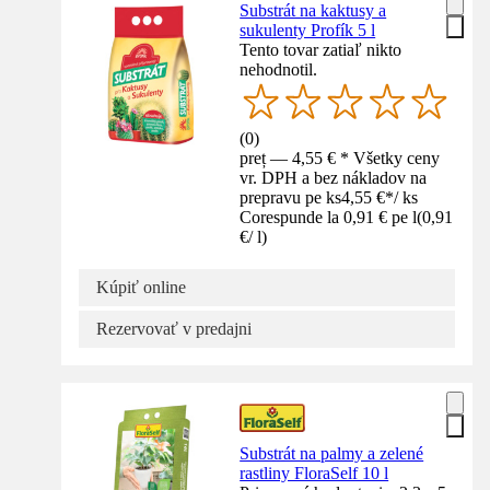
Substrát na kaktusy a
sukulenty Profík 5 l
Tento tovar zatiaľ nikto
nehodnotil.
(
0
)
preț — 4,55 € * Všetky ceny
vr. DPH a bez nákladov na
prepravu pe ks
4,55 €
*
/
ks
Corespunde la 0,91 € pe l
(
0,91
€
/
l
)
Kúpiť online
Rezervovať v predajni
Substrát na palmy a zelené
rastliny FloraSelf 10 l