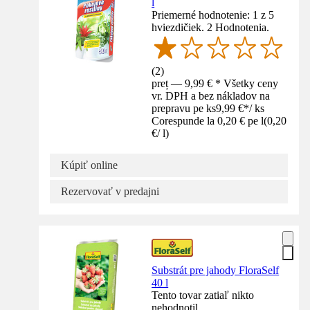
l
Priemerné hodnotenie: 1 z 5
hviezdičiek. 2 Hodnotenia.
(
2
)
preț — 9,99 € * Všetky ceny
vr. DPH a bez nákladov na
prepravu pe ks
9,99 €
*
/
ks
Corespunde la 0,20 € pe l
(
0,20
€
/
l
)
Kúpiť online
Rezervovať v predajni
Substrát pre jahody FloraSelf
40 l
Tento tovar zatiaľ nikto
nehodnotil.