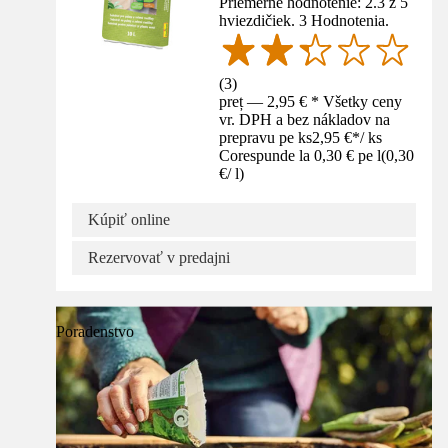
Priemerné hodnotenie: 2.3 z 5
hviezdičiek. 3 Hodnotenia.
(
3
)
preț — 2,95 € * Všetky ceny
vr. DPH a bez nákladov na
prepravu pe ks
2,95 €
*
/
ks
Corespunde la 0,30 € pe l
(
0,30
€
/
l
)
Kúpiť online
Rezervovať v predajni
Poradenstvo