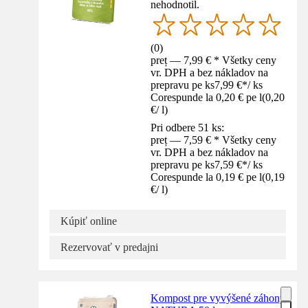
nehodnotil.
(
0
)
preț — 7,99 € * Všetky ceny
vr. DPH a bez nákladov na
prepravu pe ks
7,99 €
*
/
ks
Corespunde la 0,20 € pe l
(
0,20
€
/
l
)
Pri odbere 51 ks:
preț — 7,59 € * Všetky ceny
vr. DPH a bez nákladov na
prepravu pe ks
7,59 €
*
/
ks
Corespunde la 0,19 € pe l
(
0,19
€
/
l
)
Kúpiť online
Rezervovať v predajni
Kompost pre vyvýšené záhony