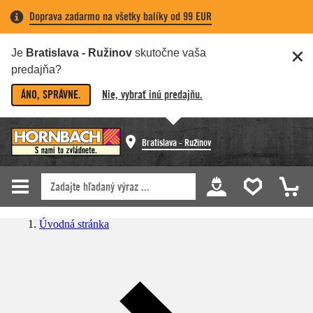
Doprava zadarmo na všetky balíky od 99 EUR
Je
Bratislava - Ružinov
skutočne vaša
predajňa?
ÁNO, SPRÁVNE.
Nie, vybrať inú predajňu.
Bratislava - Ružinov
Úvodná stránka