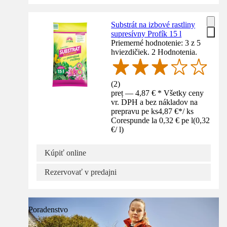
Substrát na izbové rastliny
supresívny Profík 15 l
Priemerné hodnotenie: 3 z 5
hviezdičiek. 2 Hodnotenia.
(
2
)
preț — 4,87 € * Všetky ceny
vr. DPH a bez nákladov na
prepravu pe ks
4,87 €
*
/
ks
Corespunde la 0,32 € pe l
(
0,32
€
/
l
)
Kúpiť online
Rezervovať v predajni
Poradenstvo