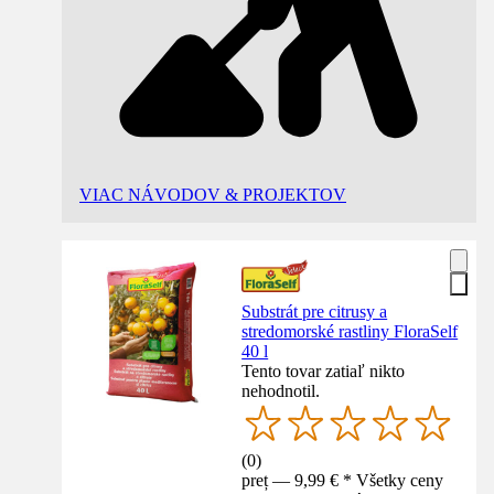
VIAC NÁVODOV & PROJEKTOV
Substrát pre citrusy a
stredomorské rastliny FloraSelf
40 l
Tento tovar zatiaľ nikto
nehodnotil.
(
0
)
preț — 9,99 € * Všetky ceny