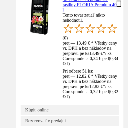
rastliny FLORIA Premium 40
l
Tento tovar zatiaľ nikto
nehodnotil.
(
0
)
preț — 13,49 € * Všetky ceny
vr. DPH a bez nákladov na
prepravu pe ks
13,49 €
*
/
ks
Corespunde la 0,34 € pe l
(
0,34
€
/
l
)
Pri odbere 51 ks:
preț — 12,82 € * Všetky ceny
vr. DPH a bez nákladov na
prepravu pe ks
12,82 €
*
/
ks
Corespunde la 0,32 € pe l
(
0,32
€
/
l
)
Kúpiť online
Rezervovať v predajni