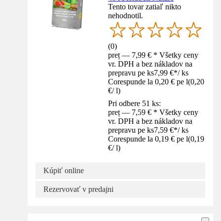
Tento tovar zatiaľ nikto
nehodnotil.
(
0
)
preț — 7,99 € * Všetky ceny
vr. DPH a bez nákladov na
prepravu pe ks
7,99 €
*
/
ks
Corespunde la 0,20 € pe l
(
0,20
€
/
l
)
Pri odbere 51 ks:
preț — 7,59 € * Všetky ceny
vr. DPH a bez nákladov na
prepravu pe ks
7,59 €
*
/
ks
Corespunde la 0,19 € pe l
(
0,19
€
/
l
)
Kúpiť online
Rezervovať v predajni