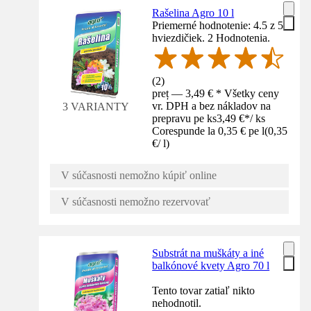
Rašelina Agro 10 l
Priemerné hodnotenie: 4.5 z 5
hviezdičiek. 2 Hodnotenia.
(
2
)
preț — 3,49 € * Všetky ceny
vr. DPH a bez nákladov na
3 VARIANTY
prepravu pe ks
3,49 €
*
/
ks
Corespunde la 0,35 € pe l
(
0,35
€
/
l
)
V súčasnosti nemožno kúpiť online
V súčasnosti nemožno rezervovať
Substrát na muškáty a iné
balkónové kvety Agro 70 l
Tento tovar zatiaľ nikto
nehodnotil.