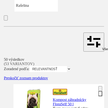
Rašelina
Všet
50 výsledkov
(53 VARIANTOV)
Zoradené podľa:
Preskočiť zoznam produktov
Kompost záhradnícky
FloraSelf 50 l