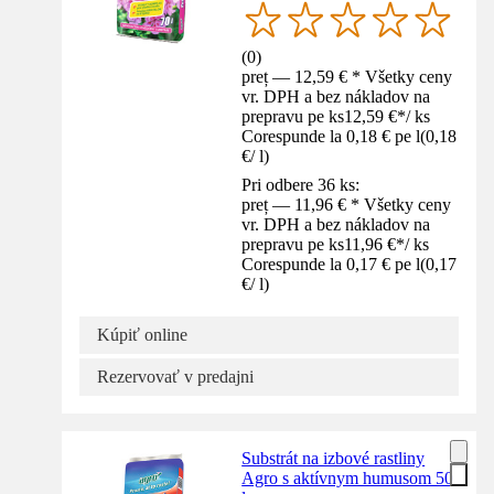
(
0
)
preț — 12,59 € * Všetky ceny
vr. DPH a bez nákladov na
prepravu pe ks
12,59 €
*
/
ks
Corespunde la 0,18 € pe l
(
0,18
€
/
l
)
Pri odbere 36 ks:
preț — 11,96 € * Všetky ceny
vr. DPH a bez nákladov na
prepravu pe ks
11,96 €
*
/
ks
Corespunde la 0,17 € pe l
(
0,17
€
/
l
)
Kúpiť online
Rezervovať v predajni
Substrát na izbové rastliny
Agro s aktívnym humusom 50