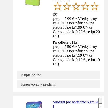
(
0
)
preț — 7,99 € * Všetky ceny
vr. DPH a bez nákladov na
prepravu pe ks
7,99 €
*
/
ks
Corespunde la 0,20 € pe l
(
0,20
€
/
l
)
Pri odbere 51 ks:
preț — 7,59 € * Všetky ceny
vr. DPH a bez nákladov na
prepravu pe ks
7,59 €
*
/
ks
Corespunde la 0,19 € pe l
(
0,19
€
/
l
)
Kúpiť online
Rezervovať v predajni
Substrát pre hortenzie Agro 20
l