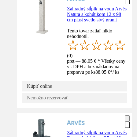
Záhradný stĺpik na vodu Arvés
Natura s kohútikom 12 x 98
cm plast svetlo sivý granit
Tento tovar zatiaľ nikto
nehodnotil.
(
0
)
preț — 88,05 € * Všetky ceny
vr. DPH a bez nákladov na
prepravu pe ks
88,05 €
*
/
ks
Kúpiť online
Nemožno rezervovať
Záhradný stĺpik na vodu Arvés