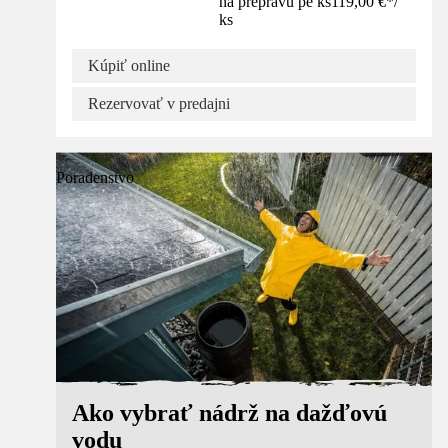
na prepravu pe ks
119,00 €
*
/
ks
Kúpiť online
Rezervovať v predajni
Poradenstvo
Ako vybrať nádrž na dažďovú
vodu