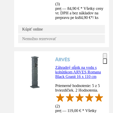
(
3
)
preț — 84,90 € * Všetky ceny
vr. DPH a bez nákladov na
prepravu pe ks
84,90 €
*
/
ks
Kúpiť online
Nemožno rezervovať
Záhradný stĺpik na vodu s
kohútikom ARVES Romana
Black Granit 16 x 110 cm
Priemerné hodnotenie: 5 z 5
hviezdičiek. 2 Hodnotenia.
(
2
)
preț — 119,00 € * Všetky