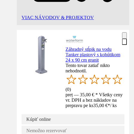
VIAC NÁVODOV & PROJEKTOV
Záhradný stĺpik na vodu
Tanker plastový s kohútikom
24 x 90 cm granit
Tento tovar zatiaľ nikto
nehodnotil.
(
0
)
preț — 35,00 € * Všetky ceny
vr. DPH a bez nákladov na
prepravu pe ks
35,00 €
*
/
ks
Kúpiť online
Nemožno rezervovať