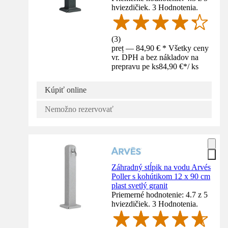
hviezdičiek. 3 Hodnotenia.
(
3
)
preț — 84,90 € * Všetky ceny
vr. DPH a bez nákladov na
prepravu pe ks
84,90 €
*
/
ks
Kúpiť online
Nemožno rezervovať
Záhradný stĺpik na vodu Arvés
Poller s kohútikom 12 x 90 cm
plast svetlý granit
Priemerné hodnotenie: 4.7 z 5
hviezdičiek. 3 Hodnotenia.