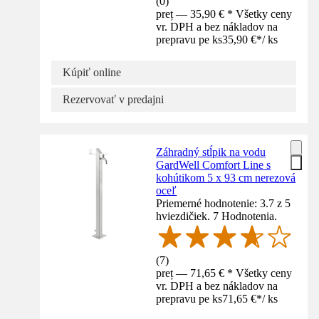
(
0
)
preț — 35,90 € * Všetky ceny
vr. DPH a bez nákladov na
prepravu pe ks
35,90 €
*
/
ks
Kúpiť online
Rezervovať v predajni
Záhradný stĺpik na vodu
GardWell Comfort Line s
kohútikom 5 x 93 cm nerezová
oceľ
Priemerné hodnotenie: 3.7 z 5
hviezdičiek. 7 Hodnotenia.
(
7
)
preț — 71,65 € * Všetky ceny
vr. DPH a bez nákladov na
prepravu pe ks
71,65 €
*
/
ks