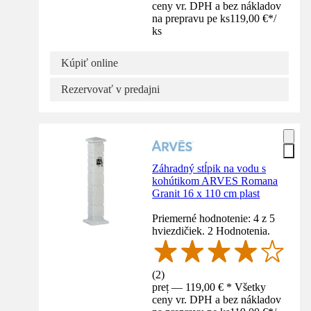
ceny vr. DPH a bez nákladov
na prepravu pe ks
119,00 €
*
/
ks
Kúpiť online
Rezervovať v predajni
Záhradný stĺpik na vodu s
kohútikom ARVES Romana
Granit 16 x 110 cm plast
Priemerné hodnotenie: 4 z 5
hviezdičiek. 2 Hodnotenia.
(
2
)
preț — 119,00 € * Všetky
ceny vr. DPH a bez nákladov