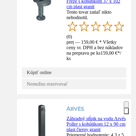
Freze s kohútikom 37 x 102
cm plast granit
Tento tovar zatiaľ nikto
nehodnotil.
(
0
)
preț — 159,00 € * Všetky
ceny vr. DPH a bez nákladov
na prepravu pe ks
159,00 €
*
/
ks
Kúpiť online
Nemožno rezervovať
Záhradný stĺpik na vodu Arvés
Poller s kohútikom 12 x 90 cm
plast čierny granit
Priemerné hodnotenie: 4.3 z 5