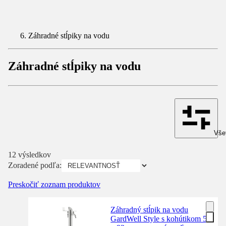
Záhradné stĺpiky na vodu
Záhradné stĺpiky na vodu
Všet
12 výsledkov
Zoradené podľa:
Preskočiť zoznam produktov
Záhradný stĺpik na vodu
GardWell Style s kohútikom 5