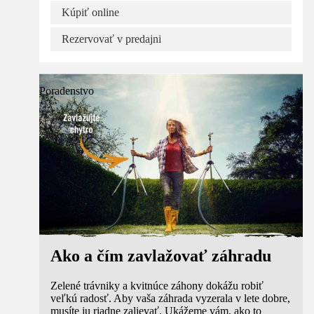
Kúpiť online
Rezervovať v predajni
Poradenstvo
Ako a čím zavlažovať záhradu
Zelené trávniky a kvitnúce záhony dokážu robiť
veľkú radosť. Aby vaša záhrada vyzerala v lete dobre,
musíte ju riadne zalievať. Ukážeme vám, ako to