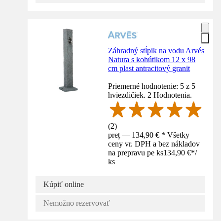
Záhradný stĺpik na vodu Arvés
Natura s kohútikom 12 x 98
cm plast antracitový granit
Priemerné hodnotenie: 5 z 5
hviezdičiek. 2 Hodnotenia.
(
2
)
preț — 134,90 € * Všetky
ceny vr. DPH a bez nákladov
na prepravu pe ks
134,90 €
*
/
ks
Kúpiť online
Nemožno rezervovať