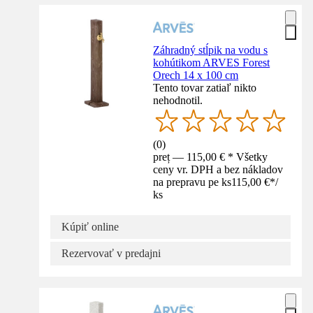
Záhradný stĺpik na vodu s
kohútikom ARVES Forest
Orech 14 x 100 cm
Tento tovar zatiaľ nikto
nehodnotil.
(
0
)
preț — 115,00 € * Všetky
ceny vr. DPH a bez nákladov
na prepravu pe ks
115,00 €
*
/
ks
Kúpiť online
Rezervovať v predajni