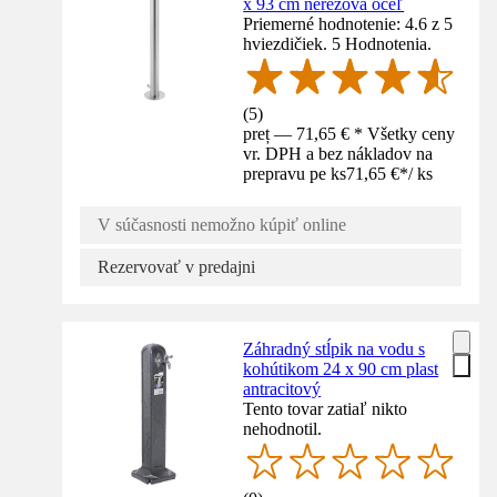
x 93 cm nerezová oceľ
Priemerné hodnotenie: 4.6 z 5
hviezdičiek. 5 Hodnotenia.
(
5
)
preț — 71,65 € * Všetky ceny
vr. DPH a bez nákladov na
prepravu pe ks
71,65 €
*
/
ks
V súčasnosti nemožno kúpiť online
Rezervovať v predajni
Záhradný stĺpik na vodu s
kohútikom 24 x 90 cm plast
antracitový
Tento tovar zatiaľ nikto
nehodnotil.