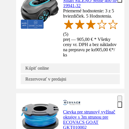
Smart SILENO Sense 400 m²
19941-32
Priemerné hodnotenie: 3 z 5
hviezdičiek. 5 Hodnotenia.
(
5
)
preț — 905,00 € * Všetky
ceny vr. DPH a bez nákladov
na prepravu pe ks
905,00 €
*
/
ks
Kúpiť online
Rezervovať v predajni
Cievka pre strunový vyžínač
okrajov s 3m strunou pre
ECOVACS GOAT
GKT010002