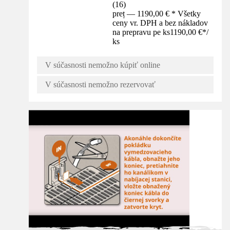
(
16
)
preț — 1190,00 € * Všetky
ceny vr. DPH a bez nákladov
na prepravu pe ks
1190,00 €
*
/
ks
V súčasnosti nemožno kúpiť online
V súčasnosti nemožno rezervovať
Návod