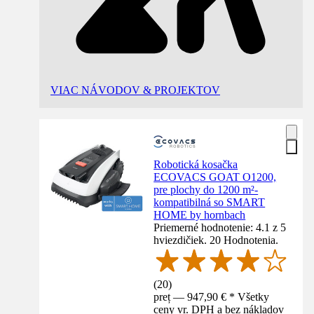
VIAC NÁVODOV & PROJEKTOV
Robotická kosačka
ECOVACS GOAT O1200,
pre plochy do 1200 m²-
kompatibilná so SMART
HOME by hornbach
Priemerné hodnotenie: 4.1 z 5
hviezdičiek. 20 Hodnotenia.
(
20
)
preț — 947,90 € * Všetky
ceny vr. DPH a bez nákladov