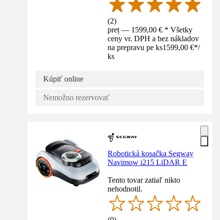
(
2
)
preț — 1599,00 € * Všetky
ceny vr. DPH a bez nákladov
na prepravu pe ks
1599,00 €
*
/
ks
Kúpiť online
Nemožno rezervovať
Robotická kosačka Segway
Navimow i215 LiDAR E
Tento tovar zatiaľ nikto
nehodnotil.
(
0
)