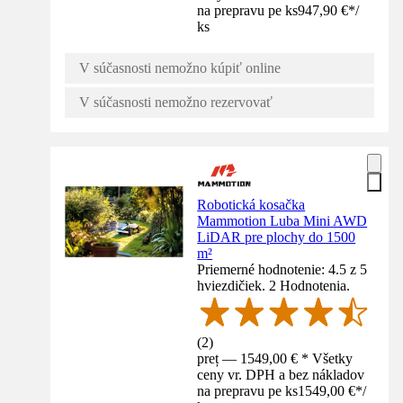
na prepravu pe ks
947,90 €
*
/
ks
V súčasnosti nemožno kúpiť online
V súčasnosti nemožno rezervovať
Robotická kosačka
Mammotion Luba Mini AWD
LiDAR pre plochy do 1500
m²
Priemerné hodnotenie: 4.5 z 5
hviezdičiek. 2 Hodnotenia.
(
2
)
preț — 1549,00 € * Všetky
ceny vr. DPH a bez nákladov
na prepravu pe ks
1549,00 €
*
/