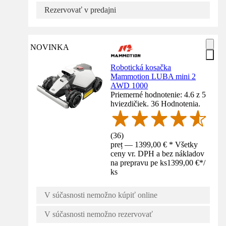
Rezervovať v predajni
NOVINKA
Robotická kosačka
Mammotion LUBA mini 2
AWD 1000
Priemerné hodnotenie: 4.6 z 5
hviezdičiek. 36 Hodnotenia.
(
36
)
preț — 1399,00 € * Všetky
ceny vr. DPH a bez nákladov
na prepravu pe ks
1399,00 €
*
/
ks
V súčasnosti nemožno kúpiť online
V súčasnosti nemožno rezervovať