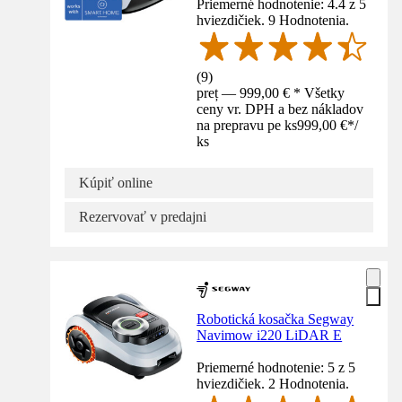
Priemerné hodnotenie: 4.4 z 5
hviezdičiek. 9 Hodnotenia.
(
9
)
preț — 999,00 € * Všetky
ceny vr. DPH a bez nákladov
na prepravu pe ks
999,00 €
*
/
ks
Kúpiť online
Rezervovať v predajni
Robotická kosačka Segway
Navimow i220 LiDAR E
Priemerné hodnotenie: 5 z 5
hviezdičiek. 2 Hodnotenia.