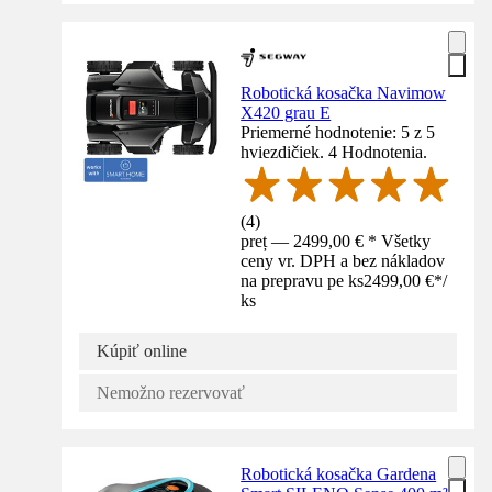
Robotická kosačka Navimow
X420 grau E
Priemerné hodnotenie: 5 z 5
hviezdičiek. 4 Hodnotenia.
(
4
)
preț — 2499,00 € * Všetky
ceny vr. DPH a bez nákladov
na prepravu pe ks
2499,00 €
*
/
ks
Kúpiť online
Nemožno rezervovať
Robotická kosačka Gardena