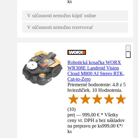
ks
V súčasnosti nemožno kúpiť online
V súčasnosti nemožno rezervovať
Robotická kosačka WORX
WR308E Landroid Vision
Cloud M800 AI Stereo RTK,
Cut-to-Zero
Priemerné hodnotenie: 4.8 z 5
hviezdičiek. 10 Hodnotenia.
(
10
)
preț — 999,00 € * Všetky
ceny vr. DPH a bez nákladov
na prepravu pe ks
999,00 €
*
/
ks