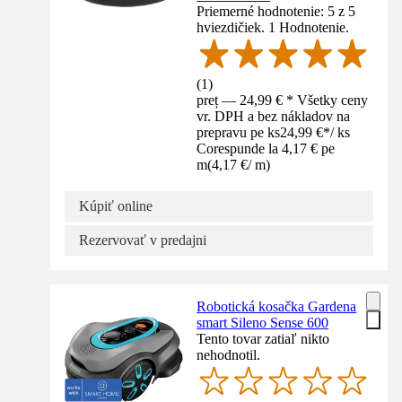
Priemerné hodnotenie: 5 z 5
hviezdičiek. 1 Hodnotenie.
(
1
)
preț — 24,99 € * Všetky ceny
vr. DPH a bez nákladov na
prepravu pe ks
24,99 €
*
/
ks
Corespunde la 4,17 € pe
m
(
4,17 €
/
m
)
Kúpiť online
Rezervovať v predajni
Robotická kosačka Gardena
smart Sileno Sense 600
Tento tovar zatiaľ nikto
nehodnotil.