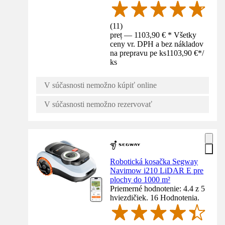
(
11
)
preț — 1103,90 € * Všetky
ceny vr. DPH a bez nákladov
na prepravu pe ks
1103,90 €
*
/
ks
V súčasnosti nemožno kúpiť online
V súčasnosti nemožno rezervovať
Robotická kosačka Segway
Navimow i210 LiDAR E pre
plochy do 1000 m²
Priemerné hodnotenie: 4.4 z 5
hviezdičiek. 16 Hodnotenia.