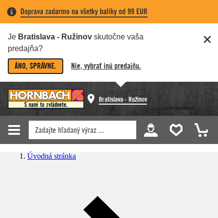
Doprava zadarmo na všetky balíky od 99 EUR
Je
Bratislava - Ružinov
skutočne vaša
predajňa?
ÁNO, SPRÁVNE.
Nie, vybrať inú predajňu.
Bratislava - Ružinov
Úvodná stránka