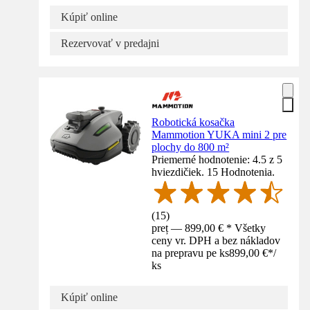
Kúpiť online
Rezervovať v predajni
Robotická kosačka
Mammotion YUKA mini 2 pre
plochy do 800 m²
Priemerné hodnotenie: 4.5 z 5
hviezdičiek. 15 Hodnotenia.
(
15
)
preț — 899,00 € * Všetky
ceny vr. DPH a bez nákladov
na prepravu pe ks
899,00 €
*
/
ks
Kúpiť online