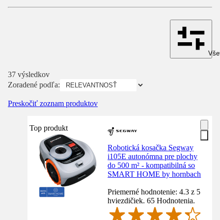
Všet
37 výsledkov
Zoradené podľa:
Preskočiť zoznam produktov
Top produkt
Robotická kosačka Segway
i105E autonómna pre plochy
do 500 m² - kompatibilná so
SMART HOME by hornbach
Priemerné hodnotenie: 4.3 z 5
hviezdičiek. 65 Hodnotenia.