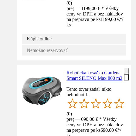
(
0
)
preț — 1199,00 € * Všetky
ceny vr. DPH a bez nákladov
na prepravu pe ks
1199,00 €
*
/
ks
Kúpiť online
Nemožno rezervovať
Robotická kosačka Gardena
Smart SILENO Max 800 m2
Tento tovar zatiaľ nikto
nehodnotil.
(
0
)
preț — 690,00 € * Všetky
ceny vr. DPH a bez nákladov
na prepravu pe ks
690,00 €
*
/
ks