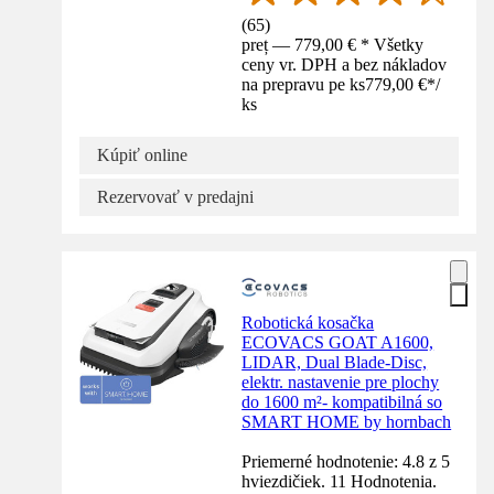
(
65
)
preț — 779,00 € * Všetky
ceny vr. DPH a bez nákladov
na prepravu pe ks
779,00 €
*
/
ks
Kúpiť online
Rezervovať v predajni
Robotická kosačka
ECOVACS GOAT A1600,
LIDAR, Dual Blade-Disc,
elektr. nastavenie pre plochy
do 1600 m²- kompatibilná so
SMART HOME by hornbach
Priemerné hodnotenie: 4.8 z 5
hviezdičiek. 11 Hodnotenia.