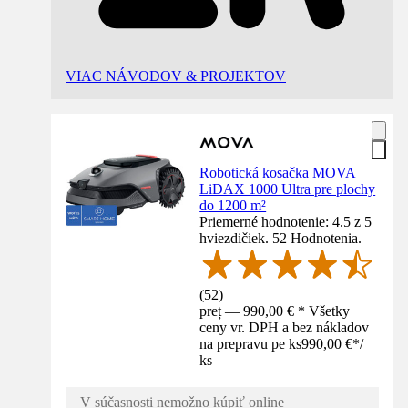
VIAC NÁVODOV & PROJEKTOV
Robotická kosačka MOVA
LiDAX 1000 Ultra pre plochy
do 1200 m²
Priemerné hodnotenie: 4.5 z 5
hviezdičiek. 52 Hodnotenia.
(
52
)
preț — 990,00 € * Všetky
ceny vr. DPH a bez nákladov
na prepravu pe ks
990,00 €
*
/
ks
V súčasnosti nemožno kúpiť online