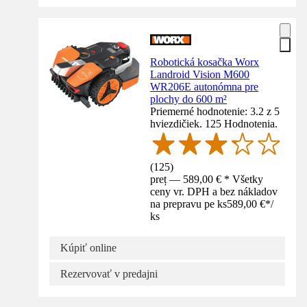
Robotická kosačka Worx
Landroid Vision M600
WR206E autonómna pre
plochy do 600 m²
Priemerné hodnotenie: 3.2 z 5
hviezdičiek. 125 Hodnotenia.
(
125
)
preț — 589,00 € * Všetky
ceny vr. DPH a bez nákladov
na prepravu pe ks
589,00 €
*
/
ks
Kúpiť online
Rezervovať v predajni