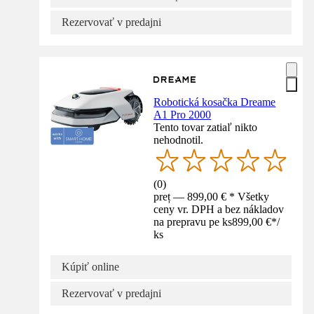
Rezervovať v predajni
Robotická kosačka Dreame
A1 Pro 2000
Tento tovar zatiaľ nikto
nehodnotil.
(
0
)
preț — 899,00 € * Všetky
ceny vr. DPH a bez nákladov
na prepravu pe ks
899,00 €
*
/
ks
Kúpiť online
Rezervovať v predajni