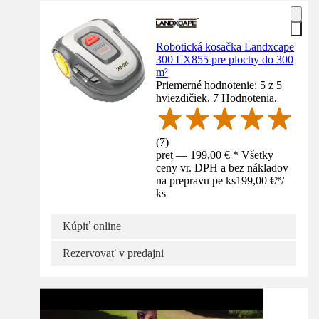
Robotická kosačka Landxcape
300 LX855 pre plochy do 300
m²
Priemerné hodnotenie: 5 z 5
hviezdičiek. 7 Hodnotenia.
(
7
)
preț — 199,00 € * Všetky
ceny vr. DPH a bez nákladov
na prepravu pe ks
199,00 €
*
/
ks
Kúpiť online
Rezervovať v predajni
Návod