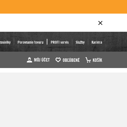
zásielky
Porovnanie tovaru
PROFI servis
Služby
Kariéra
MÔJ ÚČET
OBĽÚBENÉ
KOŠÍK