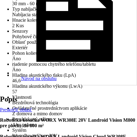
30 mm - 60 mm
Typ nabíjačky
Nabíjacia stanica
Hnacie kolesá
2 Kus
Senzory
Pohybové čidlo, Dažďové čidlo
Oblasť použitia
Exteriér
Pohon kolies
Áno
riadenie pomocou chytrého telefónu/tabletu
Áno
Hladina akustického tlaku (LpA)
Návod na obsluhu
46,6
Hladina akustického výkonu (LwA)
57
Vlastnosti
Popis
Bezdrôtová technológia
Ovládateľné prostredníctvom aplikácie
Preskočiť oblasť
Z domova a mimo domov
Prevádzkový režim
Robotická kosačka WORX WR308E 20V Landroid Vision M800
Aku pohon
pre plochy do 800 m²
Systém
Worx PowerShare 20V
Robotická kosačka WORX Landroid Vision Cloud WR308E