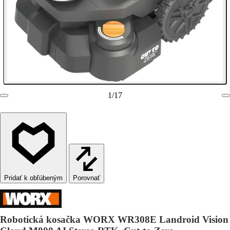
1
/
17
Porovnať
Robotická kosačka WORX WR308E Landroid Vision