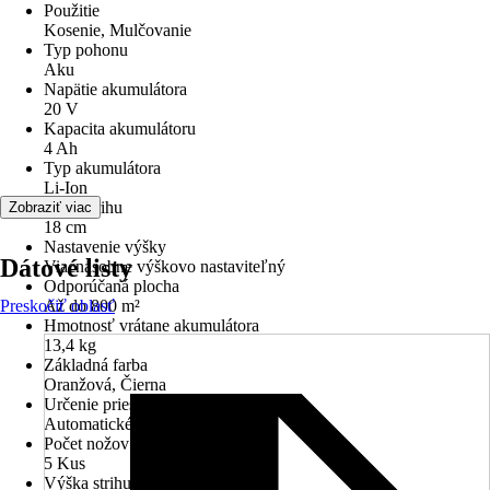
Použitie
Kosenie, Mulčovanie
Typ pohonu
Aku
Napätie akumulátora
20 V
Kapacita akumulátoru
4 Ah
Typ akumulátora
Li-Ion
Šírka strihu
Zobraziť viac
18 cm
Nastavenie výšky
Dátové listy
Viacnásobne výškovo nastaviteľný
Odporúčaná plocha
Preskočiť oblasť
Až do 800 m²
Hmotnosť vrátane akumulátora
13,4 kg
Základná farba
Oranžová, Čierna
Určenie priestoru na sekanie
Automatické rozpoznanie trávy
Počet nožov
5 Kus
Výška strihu min - max.