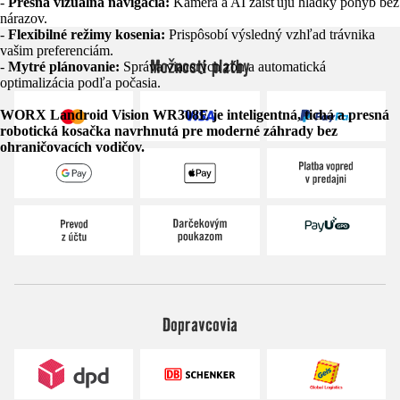
-
Presná vizuálna navigácia:
Kamera a AI zaisťujú hladký pohyb bez
nárazov.
-
Flexibilné režimy kosenia:
Prispôsobí výsledný vzhľad trávnika
vašim preferenciám.
Možnosti platby
-
Mytré plánovanie:
Správa viacerých zón a automatická
optimalizácia podľa počasia.
WORX Landroid Vision WR308E je inteligentná, tichá a presná
robotická kosačka navrhnutá pre moderné záhrady bez
ohraničovacích vodičov.
Dopravcovia