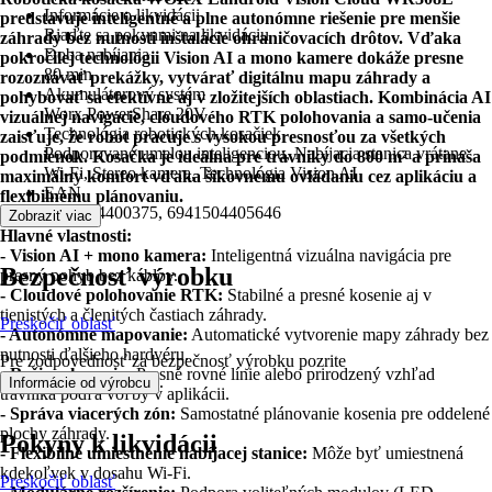
Informácie o likvidácii
predstavuje inteligentné a plne autonómne riešenie pre menšie
Riaďte sa pokynmi na likvidáciu
záhrady bez nutnosti inštalácie ohraničovacích drôtov. Vďaka
Doba nabíjania
pokročilej technológii Vision AI a mono kamere dokáže presne
80 min
rozoznávať prekážky, vytvárať digitálnu mapu záhrady a
Akumulátorový systém
pohybovať sa efektívne aj v zložitejších oblastiach. Kombinácia AI
Worx PowerShare 20V
vizuálnej navigácie, cloudového RTK polohovania a samo-učenia
Technológia robotických kosačiek
zaisťuje, že robot pracuje s vysokou presnosťou za všetkých
Podporované umelou inteligenciou, Nabíjacia stanica vrátane
podmienok. Kosačka je ideálna pre trávniky do 800 m² a prináša
Wi-Fi, Stereo kamera, Technológia Vision AI
maximálny komfort vďaka šikovnému ovládaniu cez aplikáciu a
EAN
flexibilnému plánovaniu.
6941504400375, 6941504405646
Zobraziť viac
Hlavné vlastnosti:
- Vision AI + mono kamera:
Inteligentná vizuálna navigácia pre
Bezpečnosť výrobku
presný pohyb bez káblov.
- Cloudové polohovanie RTK:
Stabilné a presné kosenie aj v
tienistých a členitých častiach záhrady.
Preskočiť oblasť
- Autonómne mapovanie:
Automatické vytvorenie mapy záhrady bez
nutnosti ďalšieho hardvéru.
Pre zodpovednosť za bezpečnosť výrobku pozrite
- Režimy kosenia:
Presné rovné línie alebo prirodzený vzhľad
.
Informácie od výrobcu
trávnika podľa voľby v aplikácii.
- Správa viacerých zón:
Samostatné plánovanie kosenia pre oddelené
plochy záhrady.
Pokyny k likvidácii
- Flexibilné umiestnenie nabíjacej stanice:
Môže byť umiestnená
kdekoľvek v dosahu Wi‑Fi.
Preskočiť oblasť