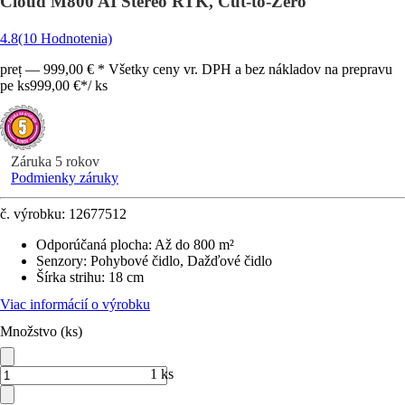
Cloud M800 AI Stereo RTK, Cut-to-Zero
4.8
(10 Hodnotenia)
preț — 999,00 € * Všetky ceny vr. DPH a bez nákladov na prepravu
pe ks
999,00 €
*
/
ks
Záruka 5 rokov
Podmienky záruky
č. výrobku:
12677512
Odporúčaná plocha
:
Až do 800 m²
Senzory
:
Pohybové čidlo, Dažďové čidlo
Šírka strihu
:
18 cm
Viac informácií o výrobku
Množstvo (ks)
1 ks