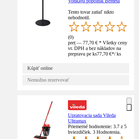
Vonkajší popolník Bemeta
Tento tovar zatiaľ nikto
nehodnotil.
(
0
)
preț — 77,70 € * Všetky ceny
vr. DPH a bez nákladov na
prepravu pe ks
77,70 €
*
/
ks
Kúpiť online
Nemožno rezervovať
Upratovacia sada Vileda
Ultramax
Priemerné hodnotenie: 3.7 z 5
hviezdičiek. 3 Hodnotenia.