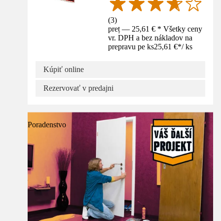
(
3
)
preț — 25,61 € * Všetky ceny
vr. DPH a bez nákladov na
prepravu pe ks
25,61 €
*
/
ks
Kúpiť online
Rezervovať v predajni
Poradenstvo