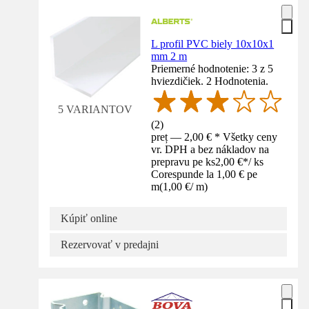
L profil PVC biely 10x10x1
mm 2 m
Priemerné hodnotenie: 3 z 5
hviezdičiek. 2 Hodnotenia.
5 VARIANTOV
(
2
)
preț — 2,00 € * Všetky ceny
vr. DPH a bez nákladov na
prepravu pe ks
2,00 €
*
/
ks
Corespunde la 1,00 € pe
m
(
1,00 €
/
m
)
Kúpiť online
Rezervovať v predajni