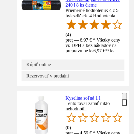
240 l 8 ks čierne
Priemerné hodnotenie: 4 z 5
hviezdičiek. 4 Hodnotenia.
(
4
)
preț — 6,97 € * Všetky ceny
vr. DPH a bez nákladov na
prepravu pe ks
6,97 €
*
/
ks
Kúpiť online
Rezervovať v predajni
Kyselina soľná 1 l
Tento tovar zatiaľ nikto
nehodnotil.
(
0
)
preț — 4,59 € * Všetky ceny