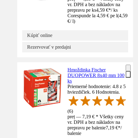
vr. DPH a bez nákladov na
prepravu pe ks
4,59 €
*
/
ks
Corespunde la 4,59 € pe l
(
4,59
€
/
l
)
Kúpiť online
Rezervovať v predajni
Hmoždinka Fischer
DUOPOWER 8x40 mm 100
ks
Priemerné hodnotenie: 4.8 z 5
hviezdičiek. 6 Hodnotenia.
(
6
)
preț — 7,19 € * Všetky ceny
vr. DPH a bez nákladov na
prepravu pe balenie
7,19 €
*
/
balenie