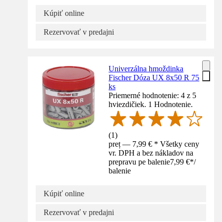
Kúpiť online
Rezervovať v predajni
Univerzálna hmoždinka
Fischer Dóza UX 8x50 R 75
ks
Priemerné hodnotenie: 4 z 5
hviezdičiek. 1 Hodnotenie.
(
1
)
preț — 7,99 € * Všetky ceny
vr. DPH a bez nákladov na
prepravu pe balenie
7,99 €
*
/
balenie
Kúpiť online
Rezervovať v predajni