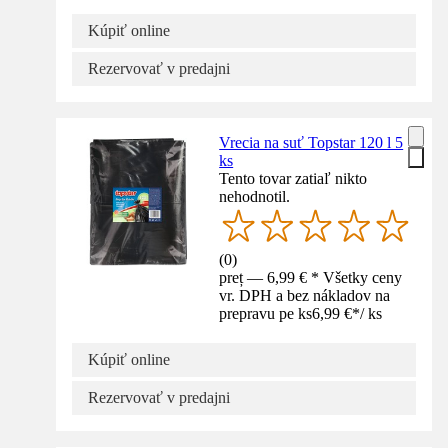
Kúpiť online
Rezervovať v predajni
Vrecia na suť Topstar 120 l 5
ks
Tento tovar zatiaľ nikto
nehodnotil.
(
0
)
preț — 6,99 € * Všetky ceny
vr. DPH a bez nákladov na
prepravu pe ks
6,99 €
*
/
ks
Kúpiť online
Rezervovať v predajni