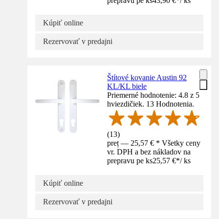
prepravu pe ks
43,90 €
*
/
ks
Kúpiť online
Rezervovať v predajni
Štítové kovanie Austin 92
KL/KL biele
Priemerné hodnotenie: 4.8 z 5
hviezdičiek. 13 Hodnotenia.
(
13
)
preț — 25,57 € * Všetky ceny
vr. DPH a bez nákladov na
prepravu pe ks
25,57 €
*
/
ks
Kúpiť online
Rezervovať v predajni