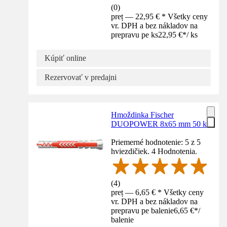
(
0
)
preț — 22,95 € * Všetky ceny
vr. DPH a bez nákladov na
prepravu pe ks
22,95 €
*
/
ks
Kúpiť online
Rezervovať v predajni
Hmoždinka Fischer
DUOPOWER 8x65 mm 50 ks
Priemerné hodnotenie: 5 z 5
hviezdičiek. 4 Hodnotenia.
(
4
)
preț — 6,65 € * Všetky ceny
vr. DPH a bez nákladov na
prepravu pe balenie
6,65 €
*
/
balenie