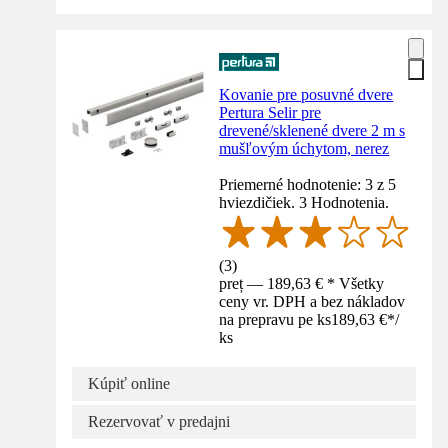
Kovanie pre posuvné dvere
Pertura Selir pre
drevené/sklenené dvere 2 m s
mušľovým úchytom, nerez
Priemerné hodnotenie: 3 z 5
hviezdičiek. 3 Hodnotenia.
(
3
)
preț — 189,63 € * Všetky
ceny vr. DPH a bez nákladov
na prepravu pe ks
189,63 €
*
/
ks
Kúpiť online
Rezervovať v predajni