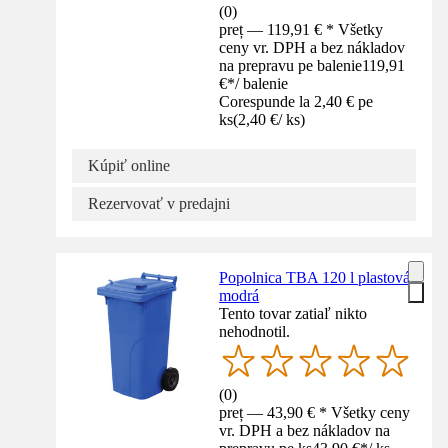
(
0
)
preț — 119,91 € * Všetky
ceny vr. DPH a bez nákladov
na prepravu pe balenie
119,91
€
*
/
balenie
Corespunde la 2,40 € pe
ks
(
2,40 €
/
ks
)
Kúpiť online
Rezervovať v predajni
Popolnica TBA 120 l plastová
modrá
Tento tovar zatiaľ nikto
nehodnotil.
(
0
)
preț — 43,90 € * Všetky ceny
vr. DPH a bez nákladov na