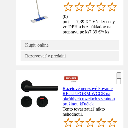
(
0
)
preț — 7,39 € * Všetky ceny
vr. DPH a bez nákladov na
prepravu pe ks
7,39 €
*
/
ks
Kúpiť online
Rezervovať v predajni
Rozetové nerezové kovanie
RK.LP-FORM.WCCE na
okrúhlych rozetách s vratnou
pružinou kľučiek
Tento tovar zatiaľ nikto
nehodnotil.