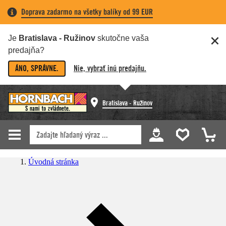
Doprava zadarmo na všetky balíky od 99 EUR
Je
Bratislava - Ružinov
skutočne vaša
predajňa?
ÁNO, SPRÁVNE.
Nie, vybrať inú predajňu.
Bratislava - Ružinov
Úvodná stránka