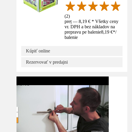
(
2
)
preț — 8,19 € * Všetky ceny
vr. DPH a bez nákladov na
prepravu pe balenie
8,19 €
*
/
balenie
Kúpiť online
Rezervovať v predajni
Návod