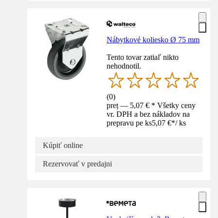
Nábytkové koliesko Ø 75 mm
Tento tovar zatiaľ nikto
nehodnotil.
(
0
)
preț — 5,07 € * Všetky ceny
vr. DPH a bez nákladov na
prepravu pe ks
5,07 €
*
/
ks
Kúpiť online
Rezervovať v predajni