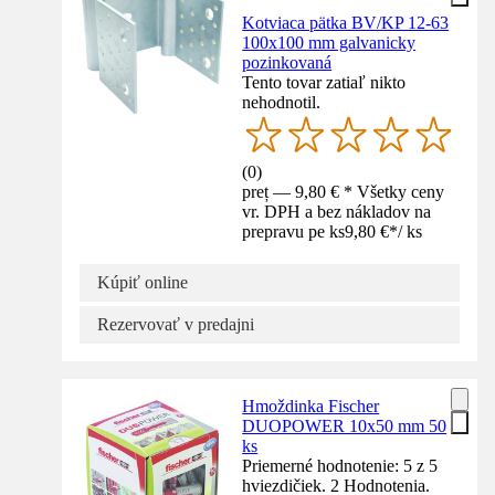
Kotviaca pätka BV/KP 12-63
100x100 mm galvanicky
pozinkovaná
Tento tovar zatiaľ nikto
nehodnotil.
(
0
)
preț — 9,80 € * Všetky ceny
vr. DPH a bez nákladov na
prepravu pe ks
9,80 €
*
/
ks
Kúpiť online
Rezervovať v predajni
Hmoždinka Fischer
DUOPOWER 10x50 mm 50
ks
Priemerné hodnotenie: 5 z 5
hviezdičiek. 2 Hodnotenia.