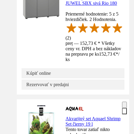
JUWEL SBX sivá Rio 180
Priemerné hodnotenie: 5 z 5
hviezdičiek. 2 Hodnotenia.
(
2
)
preț — 152,73 € * Všetky
ceny vr. DPH a bez nákladov
na prepravu pe ks
152,73 €
*
/
ks
Kúpiť online
Rezervovať v predajni
Akvarijný set Aquael Shrimp
Set čierny 19 l
Tento tovar zatiaľ nikto