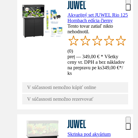
Akvarijný set JUWEL Rio 125
Hornbach edícia čierny
Tento tovar zatiaľ nikto
nehodnotil.
(
0
)
preț — 349,00 € * Všetky
ceny vr. DPH a bez nákladov
na prepravu pe ks
349,00 €
*
/
ks
V súčasnosti nemožno kúpiť online
V súčasnosti nemožno rezervovať
Skrinka pod akvárium