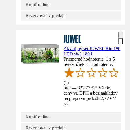
Kúpiť online
Rezervovať v predajni
Akvarijný set JUWEL Rio 180
LED sivý 180 l
Priemerné hodnotenie: 1 z 5
hviezdičiek. 1 Hodnotenie.
(
1
)
preț — 322,77 € * Všetky
ceny vr. DPH a bez nákladov
na prepravu pe ks
322,77 €
*
/
ks
Kúpiť online
Rezervovať v predajni