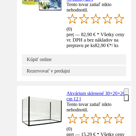
Tento tovar zatiaľ nikto
nehodnotil.
(
0
)
preț — 82,90 € * Všetky ceny
vr. DPH a bez nákladov na
prepravu pe ks
82,90 €
*
/
ks
Kúpiť online
Rezervovať v predajni
Akvárium sklenené 30×20×20
cm 12 l
Tento tovar zatiaľ nikto
nehodnotil.
(
0
)
preț — 15,29 € * Všetky ceny