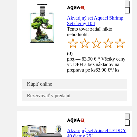
Akvarijný set Aquael Shrimp
Set čierny 10 l
Tento tovar zatiaľ nikto
nehodnotil.
(
0
)
preț — 63,90 € * Všetky ceny
vr. DPH a bez nákladov na
prepravu pe ks
63,90 €
*
/
ks
Kúpiť online
Rezervovať v predajni
Akvarijný set Aquael LEDDY
40 čierny 25 l