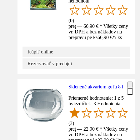
nehodnotil.
(
0
)
preț — 66,90 € * Všetky ceny
vr. DPH a bez nákladov na
prepravu pe ks
66,90 €
*
/
ks
Kúpiť online
Rezervovať v predajni
Sklenené akvárium guľa 8 l
Priemerné hodnotenie: 1 z 5
hviezdičiek. 3 Hodnotenia.
(
3
)
preț — 22,90 € * Všetky ceny
vr. DPH a bez nákladov na