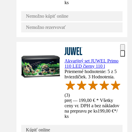
ks
Nemožno kúpiť online
Nemožno rezervovať
Akvarijný set JUWEL Primo
110 LED čierny 110 l
Priemerné hodnotenie: 5 z 5
hviezdičiek. 3 Hodnotenia.
(
3
)
preț — 199,00 € * Všetky
ceny vr. DPH a bez nákladov
na prepravu pe ks
199,00 €
*
/
ks
Kúpiť online