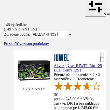
Všet
146 výsledkov
(149 VARIANTOV)
Zoradené podľa:
Preskočiť zoznam produktov
Akvarijný set JUWEL Rio 125
LED čierny 125 l
Priemerné hodnotenie: 3.7 z 5
hviezdičiek. 6 Hodnotenia.
3 VARIANTY
(
6
)
preț — 245,00 € * Všetky
ceny vr. DPH a bez nákladov
na prepravu pe ks
245,00 €
*
/