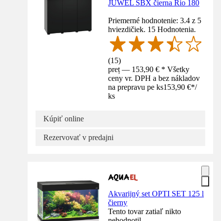
JUWEL SBX čierna Rio 180
Priemerné hodnotenie: 3.4 z 5
hviezdičiek. 15 Hodnotenia.
(
15
)
preț — 153,90 € * Všetky
ceny vr. DPH a bez nákladov
na prepravu pe ks
153,90 €
*
/
ks
Kúpiť online
Rezervovať v predajni
Akvarijný set OPTI SET 125 l
čierny
Tento tovar zatiaľ nikto
nehodnotil.