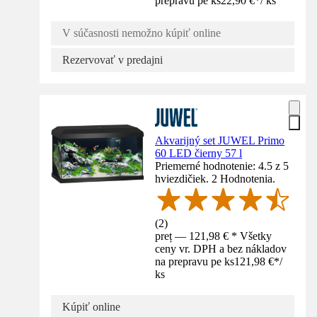
prepravu pe ks
22,90 €
*
/
ks
V súčasnosti nemožno kúpiť online
Rezervovať v predajni
Akvarijný set JUWEL Primo
60 LED čierny 57 l
Priemerné hodnotenie: 4.5 z 5
hviezdičiek. 2 Hodnotenia.
(
2
)
preț — 121,98 € * Všetky
ceny vr. DPH a bez nákladov
na prepravu pe ks
121,98 €
*
/
ks
Kúpiť online