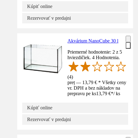
Kúpiť online
Rezervovať v predajni
Akvárium NanoCube 30 l
Priemerné hodnotenie: 2 z 5
hviezdičiek. 4 Hodnotenia.
(
4
)
preț — 13,79 € * Všetky ceny
vr. DPH a bez nákladov na
prepravu pe ks
13,79 €
*
/
ks
Kúpiť online
Rezervovať v predajni