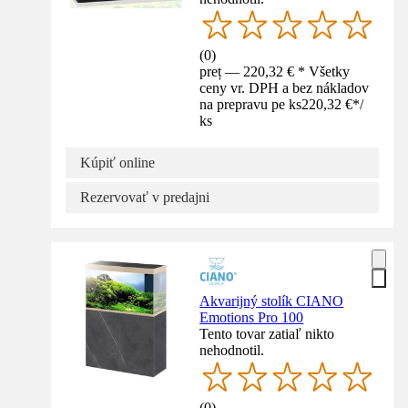
(
0
)
preț — 220,32 € * Všetky
ceny vr. DPH a bez nákladov
na prepravu pe ks
220,32 €
*
/
ks
Kúpiť online
Rezervovať v predajni
Akvarijný stolík CIANO
Emotions Pro 100
Tento tovar zatiaľ nikto
nehodnotil.
(
0
)