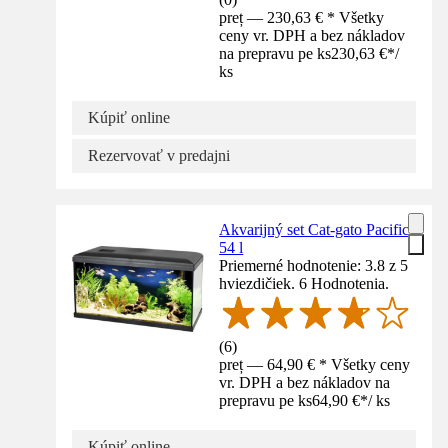
preț — 230,63 € * Všetky
ceny vr. DPH a bez nákladov
na prepravu pe ks
230,63 €
*
/
ks
Kúpiť online
Rezervovať v predajni
Akvarijný set Cat-gato Pacific
54 l
Priemerné hodnotenie: 3.8 z 5
hviezdičiek. 6 Hodnotenia.
(
6
)
preț — 64,90 € * Všetky ceny
vr. DPH a bez nákladov na
prepravu pe ks
64,90 €
*
/
ks
Kúpiť online