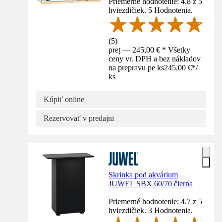
Priemerné hodnotenie: 4.8 z 5
hviezdičiek. 5 Hodnotenia.
(
5
)
preț — 245,00 € * Všetky
ceny vr. DPH a bez nákladov
na prepravu pe ks
245,00 €
*
/
ks
Kúpiť online
Rezervovať v predajni
Skrinka pod akvárium
JUWEL SBX 60/70 čierna
Priemerné hodnotenie: 4.7 z 5
hviezdičiek. 3 Hodnotenia.