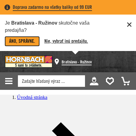
Doprava zadarmo na všetky balíky od 99 EUR
Je
Bratislava - Ružinov
skutočne vaša
predajňa?
ÁNO, SPRÁVNE.
Nie, vybrať inú predajňu.
Bratislava - Ružinov
Úvodná stránka