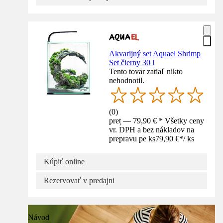
Akvarijný set Aquael Shrimp
Set čierny 30 l
Tento tovar zatiaľ nikto
nehodnotil.
(
0
)
preț — 79,90 € * Všetky ceny
vr. DPH a bez nákladov na
prepravu pe ks
79,90 €
*
/
ks
Kúpiť online
Rezervovať v predajni
Návod