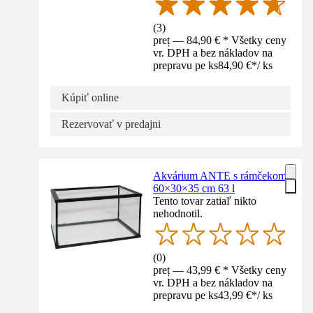
(
3
)
preț — 84,90 € * Všetky ceny
vr. DPH a bez nákladov na
prepravu pe ks
84,90 €
*
/
ks
Kúpiť online
Rezervovať v predajni
Akvárium ANTE s rámčekom
60×30×35 cm 63 l
Tento tovar zatiaľ nikto
nehodnotil.
(
0
)
preț — 43,99 € * Všetky ceny
vr. DPH a bez nákladov na
prepravu pe ks
43,99 €
*
/
ks