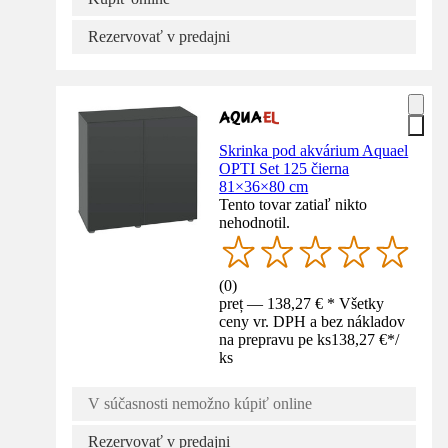
Rezervovať v predajni
Skrinka pod akvárium Aquael
OPTI Set 125 čierna
81×36×80 cm
Tento tovar zatiaľ nikto
nehodnotil.
(
0
)
preț — 138,27 € * Všetky
ceny vr. DPH a bez nákladov
na prepravu pe ks
138,27 €
*
/
ks
V súčasnosti nemožno kúpiť online
Rezervovať v predajni