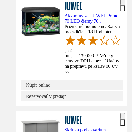
Akvarijný set JUWEL Primo
70 LED čierny 70 l
Priemerné hodnotenie: 3.2 z 5
hviezdičiek. 18 Hodnotenia.
(
18
)
preț — 139,00 € * Všetky
ceny vr. DPH a bez nákladov
na prepravu pe ks
139,00 €
*
/
ks
Kúpiť online
Rezervovať v predajni
Skrinka pod akvárium