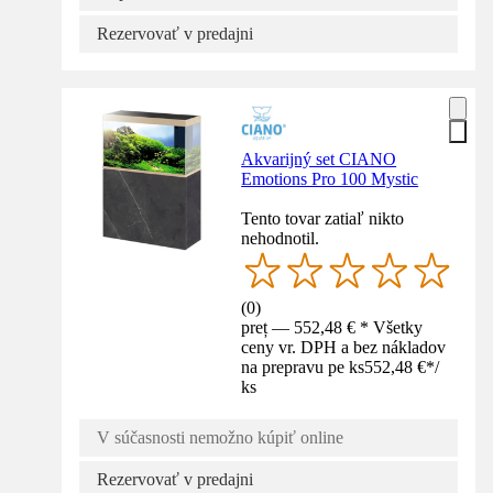
Rezervovať v predajni
Akvarijný set CIANO
Emotions Pro 100 Mystic
Tento tovar zatiaľ nikto
nehodnotil.
(
0
)
preț — 552,48 € * Všetky
ceny vr. DPH a bez nákladov
na prepravu pe ks
552,48 €
*
/
ks
V súčasnosti nemožno kúpiť online
Rezervovať v predajni