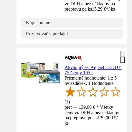
vr. DPH a bez nákladov na
prepravu pe ks
15,29 €
*
/
ks
Kúpiť online
Rezervovať v predajni
Akvarijný set Aquael LEDDY
75 čierny 105 l
Priemerné hodnotenie: 1 z 5
hviezdičiek. 1 Hodnotenie.
(
1
)
preț — 139,00 € * Všetky
ceny vr. DPH a bez nákladov
na prepravu pe ks
139,00 €
*
/
ks