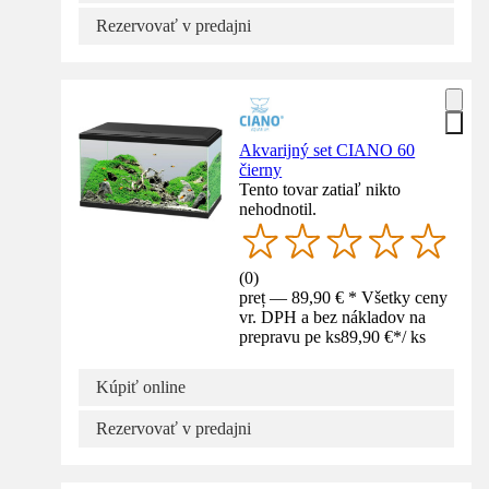
Rezervovať v predajni
Akvarijný set CIANO 60
čierny
Tento tovar zatiaľ nikto
nehodnotil.
(
0
)
preț — 89,90 € * Všetky ceny
vr. DPH a bez nákladov na
prepravu pe ks
89,90 €
*
/
ks
Kúpiť online
Rezervovať v predajni