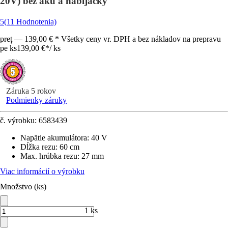
20V) bez aku a nabíjačky
5
(11 Hodnotenia)
preț — 139,00 € * Všetky ceny vr. DPH a bez nákladov na prepravu
pe ks
139,00 €
*
/
ks
Záruka 5 rokov
Podmienky záruky
č. výrobku:
6583439
Napätie akumulátora
:
40 V
Dĺžka rezu
:
60 cm
Max. hrúbka rezu
:
27 mm
Viac informácií o výrobku
Množstvo (ks)
1 ks