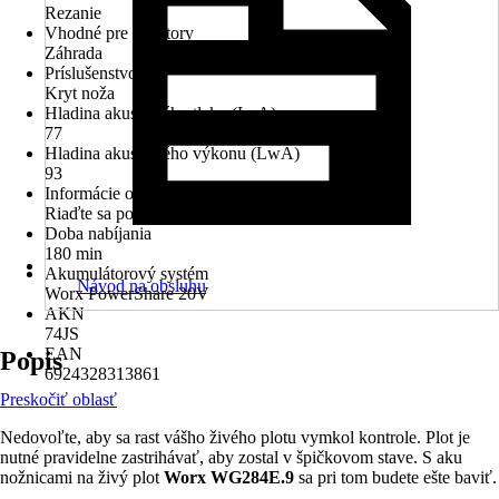
Rezanie
Vhodné pre priestory
Záhrada
Príslušenstvo
Kryt noža
Hladina akustického tlaku (LpA)
77
Hladina akustického výkonu (LwA)
93
Informácie o likvidácii
Riaďte sa pokynmi na likvidáciu
Doba nabíjania
180 min
Akumulátorový systém
Návod na obsluhu
Worx PowerShare 20V
AKN
74JS
EAN
Popis
6924328313861
Preskočiť oblasť
Nedovoľte, aby sa rast vášho živého plotu vymkol kontrole. Plot je
nutné pravidelne zastrihávať, aby zostal v špičkovom stave. S aku
nožnicami na živý plot
Worx WG284E.9
sa pri tom budete ešte baviť.