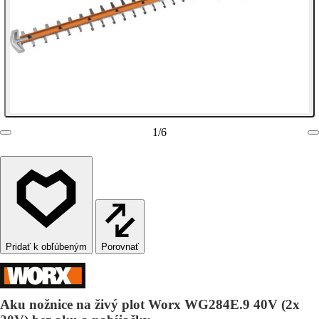
1
/
6
Porovnať
Aku nožnice na živý plot Worx WG284E.9 40V (2x