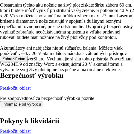
Obstaraním týchto aku nožníc na živý plot získate šírku záberu 60 cm,
ktorú budete môcť využiť pri strihaní vašej zelene. S pohonom 40 V (2
x 20 V) sa môžete spoľahnúť na hrúbku záberu max. 27 mm. Laserom
brúsené diamantové nože zaisťujú v spojení s duálnymi reznými
čepieľkami rovnomerné, presné odstrihnutie. Dvojručný bezpečnostný
vypínač zabraňuje neočakávanému spusteniu a vďaka prídavnej
rukoväti budete mať nožnice na živý plot vždy pod kontrolou.
Akumulátory ani nabíjačka nie sú súčasťou balenia. Môžete však
používať všetky 20-V akumulátory náradia a záhradných prístrojov
radu Worx PowerShare. Vychutnajte si silu tohto prístroja PowerShare
Zobraziť viac
WG284E.9 od značky Worx s existujúcimi 20-V akumulátormi a
vytvarujte svoj živý plot úplne bezpečne a maximálne efektívne.
Bezpečnosť výrobku
Preskočiť oblasť
Pre zodpovednosť za bezpečnosť výrobku pozrite
.
Informácie od výrobcu
Pokyny k likvidácii
Preskočiť oblasť