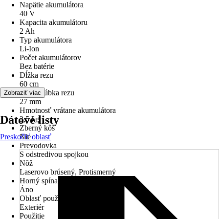
Napätie akumulátora
40 V
Kapacita akumulátoru
2 Ah
Typ akumulátora
Li-Ion
Počet akumulátorov
Bez batérie
Dĺžka rezu
60 cm
Max. hrúbka rezu
Zobraziť viac
27 mm
Hmotnosť vrátane akumulátora
Dátové listy
3,5 kg
Zberný kôš
Preskočiť oblasť
Nie
Prevodovka
S odstredivou spojkou
Nôž
Laserovo brúsený, Protismerný
Horný spínač
Áno
Oblasť použitia
Exteriér
Použitie