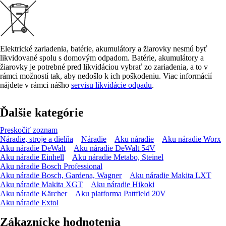
Elektrické zariadenia, batérie, akumulátory a žiarovky nesmú byť
likvidované spolu s domovým odpadom. Batérie, akumulátory a
žiarovky je potrebné pred likvidáciou vybrať zo zariadenia, a to v
rámci možností tak, aby nedošlo k ich poškodeniu. Viac informácií
nájdete v rámci nášho
servisu likvidácie odpadu
.
Ďalšie kategórie
Preskočiť zoznam
Náradie, stroje a dielňa
Náradie
Aku náradie
Aku náradie Worx
Aku náradie DeWalt
Aku náradie DeWalt 54V
Aku náradie Einhell
Aku náradie Metabo, Steinel
Aku náradie Bosch Professional
Aku náradie Bosch, Gardena, Wagner
Aku náradie Makita LXT
Aku náradie Makita XGT
Aku náradie Hikoki
Aku náradie Kärcher
Aku platforma Pattfield 20V
Aku náradie Extol
Zákaznícke hodnotenia