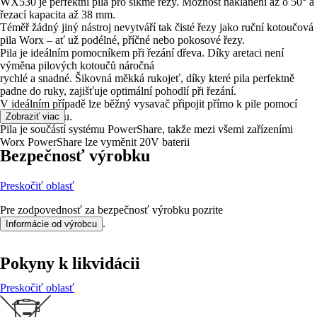
WX530 je perfektní pila pro šikmé řezy. Možnost naklánění až o 50° a
řezací kapacita až 38 mm.
Téměř žádný jiný nástroj nevytváří tak čisté řezy jako ruční kotoučová
pila Worx – ať už podélné, příčné nebo pokosové řezy.
Pila je ideálním pomocníkem při řezání dřeva. Díky aretaci není
výměna pilových kotoučů náročná
rychlé a snadné. Šikovná měkká rukojeť, díky které pila perfektně
padne do ruky, zajišťuje optimální pohodlí při řezání.
V ideálním případě lze běžný vysavač připojit přímo k pile pomocí
sacího adaptéru.
Zobraziť viac
Pila je součástí systému PowerShare, takže mezi všemi zařízeními
Worx PowerShare lze vyměnit 20V baterii
Bezpečnosť výrobku
Preskočiť oblasť
Pre zodpovednosť za bezpečnosť výrobku pozrite
.
Informácie od výrobcu
Pokyny k likvidácii
Preskočiť oblasť