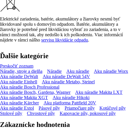
Elektrické zariadenia, batérie, akumulátory a žiarovky nesmú byť
likvidované spolu s domovým odpadom. Batérie, akumulátory a
žiarovky je potrebné pred likvidáciou vybrať zo zariadenia, a to v
rámci možností tak, aby nedošlo k ich poškodeniu. Viac informácií
nájdete v rámci nášho
servisu likvidácie odpadu
.
Ďalšie kategórie
Preskočiť zoznam
Náradie, stroje a dielňa
Náradie
Aku náradie
Aku náradie Worx
Aku náradie DeWalt
Aku náradie DeWalt 54V
Aku náradie Einhell
Aku náradie Metabo, Steinel
Aku náradie Bosch Professional
Aku náradie Bosch, Gardena, Wagner
Aku náradie Makita LXT
Aku náradie Makita XGT
Aku náradie Hikoki
Aku náradie Kärcher
Aku platforma Pattfield 20V
Aku náradie Extol
Pásové píly
Priamočiare píly
Kotúčové píly
Stolové píly
Chvostové píly
Kapovacie píly, pokosové píly
Zákaznícke hodnotenia