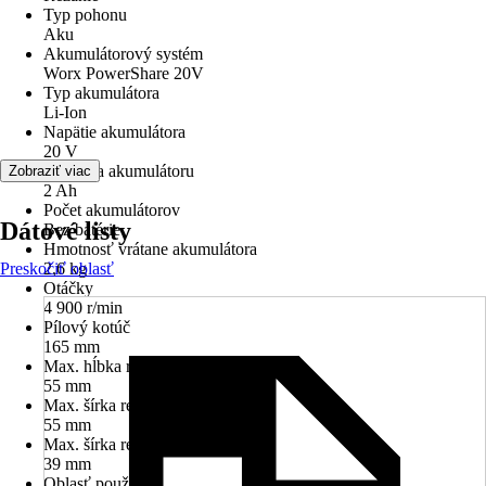
Typ pohonu
Aku
Akumulátorový systém
Worx PowerShare 20V
Typ akumulátora
Li-Ion
Napätie akumulátora
20 V
Kapacita akumulátoru
Zobraziť viac
2 Ah
Počet akumulátorov
Dátové listy
Bez batérie
Hmotnosť vrátane akumulátora
Preskočiť oblasť
2,6 kg
Otáčky
4 900 r/min
Pílový kotúč
165 mm
Max. hĺbka rezu do dreva
55 mm
Max. šírka rezu (90°)
55 mm
Max. šírka rezu (45°)
39 mm
Oblasť použitia