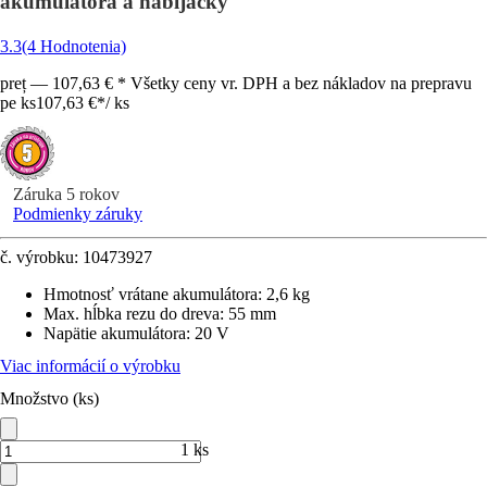
akumulátora a nabíjačky
3.3
(4 Hodnotenia)
preț — 107,63 € * Všetky ceny vr. DPH a bez nákladov na prepravu
pe ks
107,63 €
*
/
ks
Záruka 5 rokov
Podmienky záruky
č. výrobku:
10473927
Hmotnosť vrátane akumulátora
:
2,6 kg
Max. hĺbka rezu do dreva
:
55 mm
Napätie akumulátora
:
20 V
Viac informácií o výrobku
Množstvo (ks)
1 ks