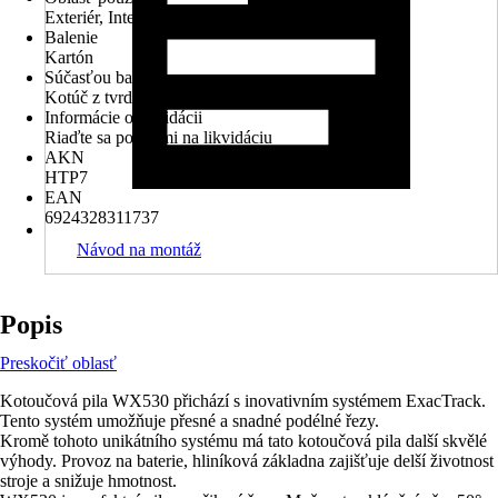
Exteriér, Interiér
Balenie
Kartón
Súčasťou balenia
Kotúč z tvrdokovu, sací adaptér, kľúč
Informácie o likvidácii
Riaďte sa pokynmi na likvidáciu
AKN
HTP7
EAN
6924328311737
Návod na montáž
Popis
Preskočiť oblasť
Kotoučová pila WX530 přichází s inovativním systémem ExacTrack.
Tento systém umožňuje přesné a snadné podélné řezy.
Kromě tohoto unikátního systému má tato kotoučová pila další skvělé
výhody. Provoz na baterie, hliníková základna zajišťuje delší životnost
stroje a snižuje hmotnost.