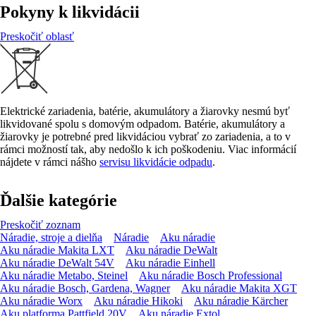
Pokyny k likvidácii
Preskočiť oblasť
Elektrické zariadenia, batérie, akumulátory a žiarovky nesmú byť
likvidované spolu s domovým odpadom. Batérie, akumulátory a
žiarovky je potrebné pred likvidáciou vybrať zo zariadenia, a to v
rámci možností tak, aby nedošlo k ich poškodeniu. Viac informácií
nájdete v rámci nášho
servisu likvidácie odpadu
.
Ďalšie kategórie
Preskočiť zoznam
Náradie, stroje a dielňa
Náradie
Aku náradie
Aku náradie Makita LXT
Aku náradie DeWalt
Aku náradie DeWalt 54V
Aku náradie Einhell
Aku náradie Metabo, Steinel
Aku náradie Bosch Professional
Aku náradie Bosch, Gardena, Wagner
Aku náradie Makita XGT
Aku náradie Worx
Aku náradie Hikoki
Aku náradie Kärcher
Aku platforma Pattfield 20V
Aku náradie Extol