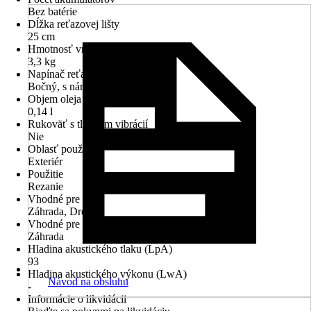
Bez batérie
Dĺžka reťazovej lišty
25 cm
Hmotnosť vrátane akumulátora
3,3 kg
Napínač reťaze
Bočný, s náradím
Objem oleja v nádrži
0,14 l
Rukoväť s tlmením vibrácií
Nie
Oblasť použitia
Exteriér
Použitie
Rezanie
Vhodné pre
Záhrada, Drevo
Vhodné pre priestory
Záhrada
Hladina akustického tlaku (LpA)
93
Hladina akustického výkonu (LwA)
Návod na obsluhu
-
Informácie o likvidácii