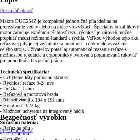
Preskočiť oblasť
Makita DUC254Z je kompaktná jednoručná píla ideálna na
prerezávanie vetiev alebo na práce vo výškach. Špeciálny bezuhlíkový
motor zaručuje extrémnu rýchlosť rezu, rýchlosť je zároveň možné
prepínať medzi režimami štandard a rýchla. Veľkou výhodou tejto aku
reťazovej píly je jej veľmi nízka hmotnosť a dokonalé vyváženie
celého stroja. Užívateľov poteší aj automatické mazanie reťaze s
možnosťou regulácie a ergonomicky tvarovaná pogumovaná rukoväť
pre pohodlnú a bezpečnú prácu.
Technická špecifikácia:
• Uchytenie lišty pomocou skrutky
• Rýchlosť reťaze 0-24 m/s
• Drážka 1,1 mm
• Reťazová a motorová brzda
• Rozmery 258 x 184 x 191 mm
Zobraziť viac
• Hmotnosť 3,22 kg
• Možnosť uchytenia na integrovaný háčik
Bezpečnosť výrobku
Súčasťou balenia:
• Reťaz na pílu
Preskočiť oblasť
• Lišta 250 mm
• Kryt lišty