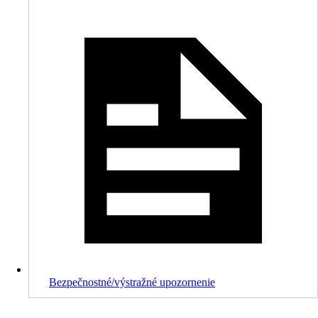
Bezpečnostné/výstražné upozornenie