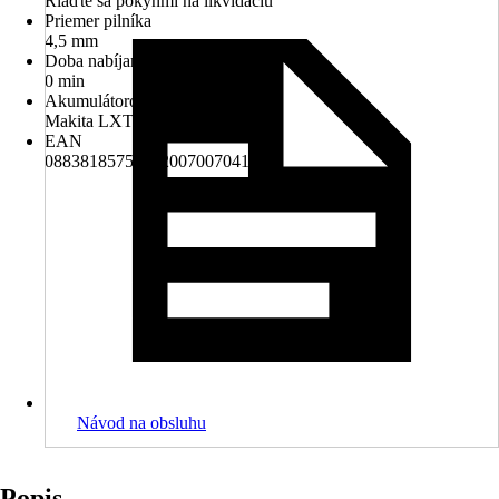
Riaďte sa pokynmi na likvidáciu
Priemer pilníka
4,5 mm
Doba nabíjania
0 min
Akumulátorový systém
Makita LXT 18V
EAN
088381857543, 2007007041867
Návod na obsluhu
Popis