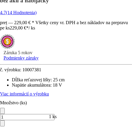
bez aku a nabíjačky
4.7
(14 Hodnotenia)
preț — 229,00 € * Všetky ceny vr. DPH a bez nákladov na prepravu
pe ks
229,00 €
*
/
ks
Záruka 5 rokov
Podmienky záruky
č. výrobku:
10007381
Dĺžka reťazovej lišty
:
25 cm
Napätie akumulátora
:
18 V
Viac informácií o výrobku
Množstvo (ks)
1 ks