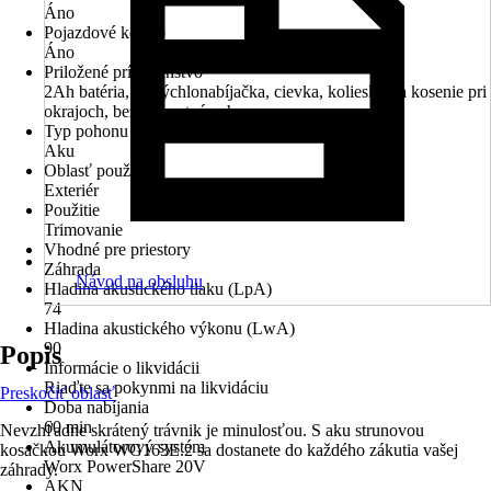
Áno
Pojazdové koleso
Áno
Priložené príslušenstvo
2Ah batéria, 1h rýchlonabíjačka, cievka, koliesko na kosenie pri
okrajoch, bezpečnostná ochrana
Typ pohonu
Aku
Oblasť použitia
Exteriér
Použitie
Trimovanie
Vhodné pre priestory
Záhrada
Návod na obsluhu
Hladina akustického tlaku (LpA)
74
Hladina akustického výkonu (LwA)
90
Popis
Informácie o likvidácii
Riaďte sa pokynmi na likvidáciu
Preskočiť oblasť
Doba nabíjania
60 min
Nevzhľadne skrátený trávnik je minulosťou. S aku strunovou
Akumulátorový systém
kosačkou Worx WG163E.2 sa dostanete do každého zákutia vašej
Worx PowerShare 20V
záhrady.
AKN