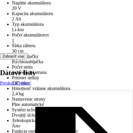
Napätie akumulátora
20 V
Kapacita akumulátoru
2 Ah
Typ akumulátora
Li-Ion
Počet akumulátorov
1
Šírka záberu
30 cm
Typ nabíjačky
Zobraziť viac
Rýchlonabíjačka
Počet strún
Dátové listy
Jednoduchá struna
Priemer struny
Preskočiť oblasť
1,65 mm
Hmotnosť vrátane akumulátora
2,4 kg
Nastavenie struny
Plne automatické
Systém uchopenia
Dvojitý úchop polohovateľný
Teleskopická násada
Áno
Funkcia osekávania rastlín a kríkov