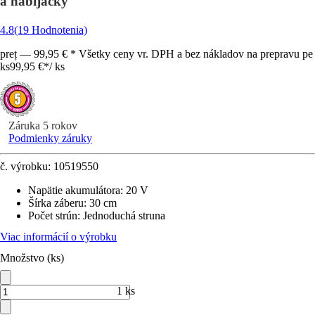
a nabíjačky
4.8
(19 Hodnotenia)
preț — 99,95 € * Všetky ceny vr. DPH a bez nákladov na prepravu pe
ks
99,95 €
*
/
ks
Záruka 5 rokov
Podmienky záruky
č. výrobku:
10519550
Napätie akumulátora
:
20 V
Šírka záberu
:
30 cm
Počet strún
:
Jednoduchá struna
Viac informácií o výrobku
Množstvo (ks)
1 ks