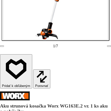
1
/
7
Porovnať
Aku strunová kosačka Worx WG163E.2 vr. 1 ks aku