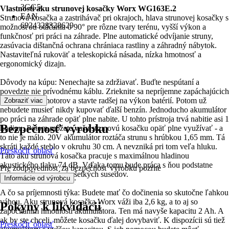
3GG5
Vlastnosti aku strunovej kosačky Worx WG163E.2
EAN
Strunová kosačka a zastrihávač pri okrajoch, hlava strunovej kosačky s
6924328328629
možnosťou otáčania o 90° pre rôzne tvary terénu, vyšší výkon a
funkčnosť pri práci na záhrade. Plne automatické odvíjanie struny,
zasúvacia dištančná ochrana chrániaca rastliny a záhradný nábytok.
Nastaviteľná rukoväť a teleskopická násada, nízka hmotnosť a
ergonomický dizajn.
Dôvody na kúpu: Nenechajte sa zdržiavať. Buďte nespútaní a
povedzte nie prívodnému káblu. Zrieknite sa nepríjemne zapáchajúcich
benzínových motorov a stavte radšej na výkon batérií. Potom už
Zobraziť viac
nebudete musieť nikdy kupovať ďalší benzín. Jednoducho akumulátor
po práci na záhrade opäť plne nabite. U tohto prístroja trvá nabitie asi 1
Bezpečnosť výrobku
hodinu. Potom môžete vašu strunovú kosačku opäť plne využívať - a
to nie je málo. 20V akumulátor roztáča strunu s hrúbkou 1,65 mm. Tá
skráti každé steblo v okruhu 30 cm. A nevzniká pri tom veľa hluku.
Preskočiť oblasť
Táto aku strunová kosačka pracuje s maximálnou hladinou
akustického tlaku 74 dB. Vďaka tomu bude práca s ňou podstatne
Pre zodpovednosť za bezpečnosť výrobku pozrite
príjemnejšia pre vás i všetkých susedov.
.
Informácie od výrobcu
A čo sa príjemnosti týka: Budete mať čo dočinenia so skutočne ľahkou
váhou. Aku strunová kosačka Worx váži iba 2,6 kg, a to aj so
Pokyny k likvidácii
započítaním hmotnosti akumulátora. Ten má navyše kapacitu 2 Ah. A
ak by ste chceli, môžete kosačku ďalej dovybaviť. K dispozícii sú tiež
Preskočiť oblasť