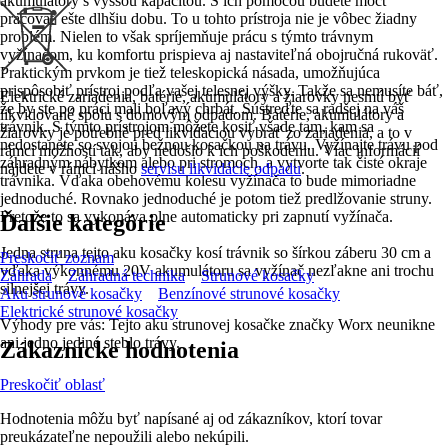
akumulátory s vyššou kapacitou. S ich pomocou budete môcť
pracovať ešte dlhšiu dobu. To u tohto prístroja nie je vôbec žiadny
problém. Nielen to však spríjemňuje prácu s týmto trávnym
vyžínačom, ku komfortu prispieva aj nastaviteľná obojručná rukoväť.
Praktickým prvkom je tiež teleskopická násada, umožňujúca
prispôsobiť prístroj podľa vašej telesnej výšky. Takže sa nemusíte báť,
Elektrické zariadenia, batérie, akumulátory a žiarovky nesmú byť
že by ste po práci mali boľavý chrbát. Sústreďte sa radšej na váš
likvidované spolu s domovým odpadom. Batérie, akumulátory a
trávnik. S týmto prístrojom môžete kosiť všade tam, kam sa
žiarovky je potrebné pred likvidáciou vybrať zo zariadenia, a to v
nedostanete so svojou bežnou kosačkou na trávu. Vyžínajte trávu pod
rámci možností tak, aby nedošlo k ich poškodeniu. Viac informácií
záhradným nábytkom alebo pri stromoch, a vytvorte tak čisté okraje
nájdete v rámci nášho
servisu likvidácie odpadu
.
trávnika. Vďaka obehovému kolesu vyžínača to bude mimoriadne
jednoduché. Rovnako jednoduché je potom tiež predlžovanie struny.
Pretože to sa vykonáva plne automaticky pri zapnutí vyžínača.
Ďalšie kategórie
Jedna struna tejto aku kosačky kosí trávnik so šírkou záberu 30 cm a
Preskočiť zoznam
vďaka výkonnému 20V akumulátoru sa vyžínač nezľakne ani trochu
Záhrada
Záhradná technika
Strunové kosačky
silnejšej trávy.
Aku strunové kosačky
Benzínové strunové kosačky
Elektrické strunové kosačky
Výhody pre vás: Tejto aku strunovej kosačke značky Worx neunikne
ani jedno jediné steblo trávy.
Zákaznícke hodnotenia
Preskočiť oblasť
Hodnotenia môžu byť napísané aj od zákazníkov, ktorí tovar
preukázateľne nepoužili alebo nekúpili.