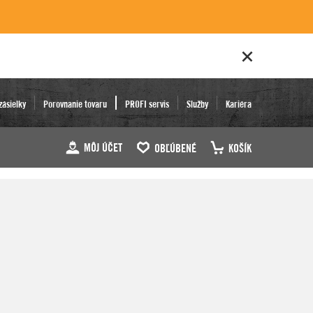
zásielky
Porovnanie tovaru
PROFI servis
Služby
Kariéra
MÔJ ÚČET
OBĽÚBENÉ
KOŠÍK