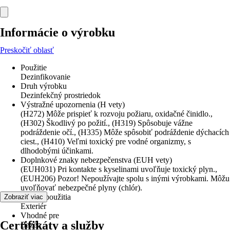
Informácie o výrobku
Preskočiť oblasť
Použitie
Dezinfikovanie
Druh výrobku
Dezinfekčný prostriedok
Výstražné upozornenia (H vety)
(H272) Môže prispieť k rozvoju požiaru, oxidačné činidlo.,
(H302) Škodlivý po požití., (H319) Spôsobuje vážne
podráždenie očí., (H335) Môže spôsobiť podráždenie dýchacích
ciest., (H410) Veľmi toxický pre vodné organizmy, s
dlhodobými účinkami.
Doplnkové znaky nebezpečenstva (EUH vety)
(EUH031) Pri kontakte s kyselinami uvoľňuje toxický plyn.,
(EUH206) Pozor! Nepoužívajte spolu s inými výrobkami. Môžu
uvoľňovať nebezpečné plyny (chlór).
Oblasť použitia
Zobraziť viac
Exteriér
Vhodné pre
Certifikáty a služby
Bazén