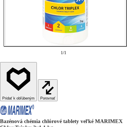
1
/
1
Porovnať
Bazénová chémia chlórové tablety veľké MARIMEX