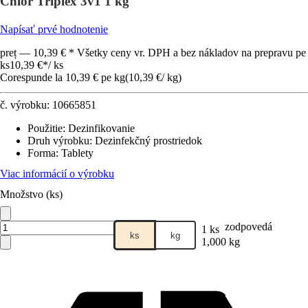
Chlor Triplex 3v1 1 kg
Napísať prvé hodnotenie
preț — 10,39 € * Všetky ceny vr. DPH a bez nákladov na prepravu pe
ks
10,39 €
*
/
ks
Corespunde la 10,39 € pe kg
(
10,39 €
/
kg
)
č. výrobku:
10665851
Použitie
:
Dezinfikovanie
Druh výrobku
:
Dezinfekčný prostriedok
Forma
:
Tablety
Viac informácií o výrobku
Množstvo (ks)
zodpovedá
1 ks
ks
kg
1,000 kg