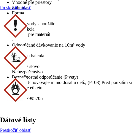
Vhodné pre priestory
Preskočiť oblasť
Záhrada
Forma
Tablety
Úprava vody - použitie
Dezinfekcia
Vhodné pre materiál
-
Odporúčané dávkovanie na 10m³ vody
1
Súčasťou balenia
x
Signálne slovo
Nebezpečenstvo
Bezpečnostné odporúčanie (P vety)
(P102) Uchovávajte mimo dosahu detí., (P103) Pred použitím si
prečítajte etiketu.
EAN
8590517995705
Dátové listy
Preskočiť oblasť