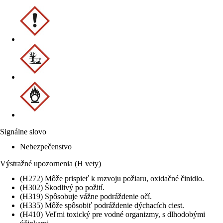
Signálne slovo
Nebezpečenstvo
Výstražné upozornenia (H vety)
(H272) Môže prispieť k rozvoju požiaru, oxidačné činidlo.
(H302) Škodlivý po požití.
(H319) Spôsobuje vážne podráždenie očí.
(H335) Môže spôsobiť podráždenie dýchacích ciest.
(H410) Veľmi toxický pre vodné organizmy, s dlhodobými