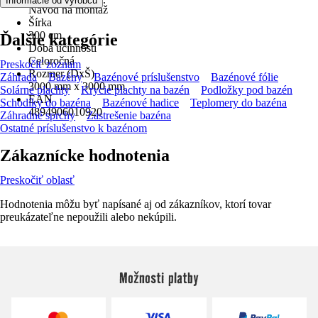
Informácie od výrobcu
Návod na montáž
Šírka
300 cm
Ďalšie kategórie
Doba účinnosti
Celoročná
Preskočiť zoznam
Rozmer (DxŠ)
Záhrada
Bazény
Bazénové príslušenstvo
Bazénové fólie
3000 mm x 3000 mm
Solárne plachty
Krycie plachty na bazén
Podložky pod bazén
EAN
Schodíky do bazéna
Bazénové hadice
Teplomery do bazéna
4894906010920
Záhradné sprchy
Zastrešenie bazéna
Ostatné príslušenstvo k bazénom
Zákaznícke hodnotenia
Preskočiť oblasť
Hodnotenia môžu byť napísané aj od zákazníkov, ktorí tovar
preukázateľne nepoužili alebo nekúpili.
Možnosti platby