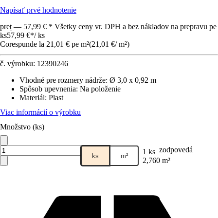
Napísať prvé hodnotenie
preț — 57,99 € * Všetky ceny vr. DPH a bez nákladov na prepravu pe
ks
57,99 €
*
/
ks
Corespunde la 21,01 € pe m²
(
21,01 €
/
m²
)
č. výrobku:
12390246
Vhodné pre rozmery nádrže
:
Ø 3,0 x 0,92 m
Spôsob upevnenia
:
Na položenie
Materiál
:
Plast
Viac informácií o výrobku
Množstvo (ks)
zodpovedá
1 ks
ks
m²
2,760 m²