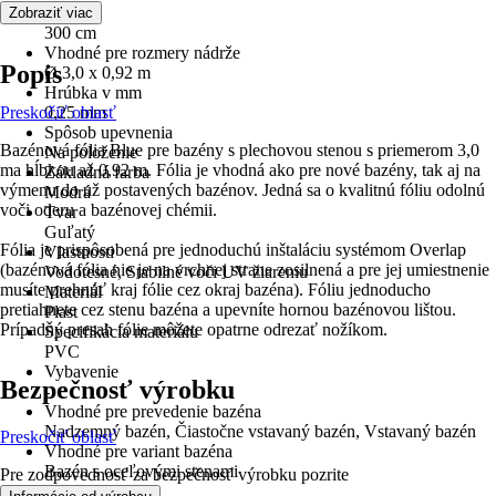
Dĺžka
Zobraziť viac
300 cm
Vhodné pre rozmery nádrže
Popis
Ø 3,0 x 0,92 m
Hrúbka v mm
Preskočiť oblasť
0,25 mm
Spôsob upevnenia
Bazénová fólia Blue pre bazény s plechovou stenou s priemerom 3,0
Na položenie
ma hĺbkou až 0,92 m. Fólia je vhodná ako pre nové bazény, tak aj na
Základná farba
výmenu do už postavených bazénov. Jedná sa o kvalitnú fóliu odolnú
Modrá
voči oderu a bazénovej chémii.
Tvar
Guľatý
Fólia je prispôsobená pre jednoduchú inštaláciu systémom Overlap
Vlastnosti
(bazénová fólia nie je na vrchnej strane zosilnená a pre jej umiestnenie
Vodotesné, Stabilné voči UV žiareniu
musíte prehnúť kraj fólie cez okraj bazéna). Fóliu jednoducho
Materiál
pretiahnete cez stenu bazéna a upevníte hornou bazénovou lištou.
Plast
Prípadný presah fólie môžete opatrne odrezať nožíkom.
Špecifikácia materiálu
PVC
Vybavenie
Bezpečnosť výrobku
-
Vhodné pre prevedenie bazéna
Nadzemný bazén, Čiastočne vstavaný bazén, Vstavaný bazén
Preskočiť oblasť
Vhodné pre variant bazéna
Bazén s oceľovými stenami
Pre zodpovednosť za bezpečnosť výrobku pozrite
Obsah balenia
.