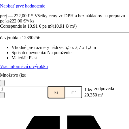
Napísať prvé hodnotenie
preț — 222,00 € * Všetky ceny vr. DPH a bez nákladov na prepravu
pe ks
222,00 €
*
/
ks
Corespunde la 10,91 € pe m²
(
10,91 €
/
m²
)
č. výrobku:
12390256
Vhodné pre rozmery nádrže
:
5,5 x 3,7 x 1,2 m
Spôsob upevnenia
:
Na položenie
Materiál
:
Plast
Viac informácií o výrobku
Množstvo (ks)
zodpovedá
1 ks
ks
m²
20,350 m²