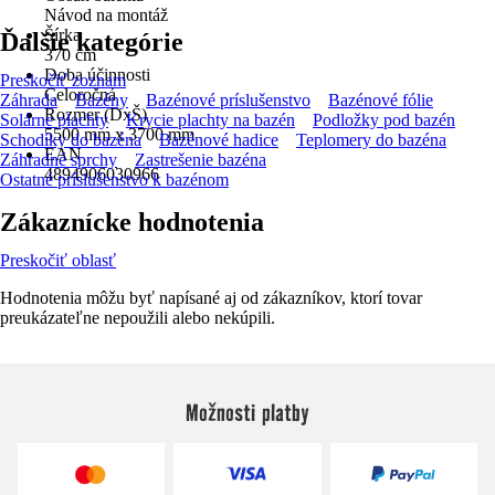
Návod na montáž
Šírka
Ďalšie kategórie
370 cm
Doba účinnosti
Preskočiť zoznam
Celoročná
Záhrada
Bazény
Bazénové príslušenstvo
Bazénové fólie
Rozmer (DxŠ)
Solárne plachty
Krycie plachty na bazén
Podložky pod bazén
5500 mm x 3700 mm
Schodíky do bazéna
Bazénové hadice
Teplomery do bazéna
EAN
Záhradné sprchy
Zastrešenie bazéna
4894906030966
Ostatné príslušenstvo k bazénom
Zákaznícke hodnotenia
Preskočiť oblasť
Hodnotenia môžu byť napísané aj od zákazníkov, ktorí tovar
preukázateľne nepoužili alebo nekúpili.
Možnosti platby