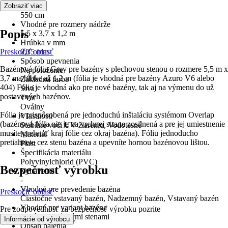
Dĺžka
Zobraziť viac
550 cm
Vhodné pre rozmery nádrže
Popis
5,5 x 3,7 x 1,2 m
Hrúbka v mm
Preskočiť oblasť
0,35 mm
Spôsob upevnenia
Bazénová fólia Grey pre bazény s plechovou stenou o rozmere 5,5 m x
Na položenie
3,7 ma hĺbke až 1,2 m (fólia je vhodná pre bazény Azuro V6 alebo
Základná farba
404) Fólia je vhodná ako pre nové bazény, tak aj na výmenu do už
Sivá
postavených bazénov.
Tvar
Oválny
Fólia je prispôsobená pre jednoduchú inštaláciu systémom Overlap
Vlastnosti
(bazénová fólia nie je na vrchnej strane zosilnená a pre jej umiestnenie
Stabilné voči UV žiareniu, Vodotesné
musíte prehnúť kraj fólie cez okraj bazéna). Fóliu jednoducho
Materiál
pretiahnete cez stenu bazéna a upevníte hornou bazénovou lištou.
Plast
Špecifikácia materiálu
Polyvinylchlorid (PVC)
Bezpečnosť výrobku
Vybavenie
-
Vhodné pre prevedenie bazéna
Preskočiť oblasť
Čiastočne vstavaný bazén, Nadzemný bazén, Vstavaný bazén
Vhodné pre variant bazéna
Pre zodpovednosť za bezpečnosť výrobku pozrite
Bazén s oceľovými stenami
.
Informácie od výrobcu
Obsah balenia