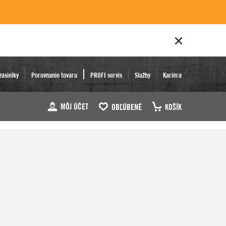
zásielky
Porovnanie tovaru
PROFI servis
Služby
Kariéra
MÔJ ÚČET
OBĽÚBENÉ
KOŠÍK