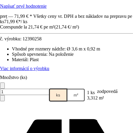
Napísať prvé hodnotenie
preț — 71,99 € * Všetky ceny vr. DPH a bez nákladov na prepravu pe
ks
71,99 €
*
/
ks
Corespunde la 21,74 € pe m²
(
21,74 €
/
m²
)
č. výrobku:
12390258
Vhodné pre rozmery nádrže
:
Ø 3,6 m x 0,92 m
Spôsob upevnenia
:
Na položenie
Materiál
:
Plast
Viac informácií o výrobku
Množstvo (ks)
zodpovedá
1 ks
ks
m²
3,312 m²