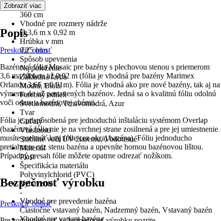
Dĺžka
Zobraziť viac
360 cm
Vhodné pre rozmery nádrže
Popis
Ø 3,6 m x 0,92 m
Hrúbka v mm
Preskočiť oblasť
0,25 mm
Spôsob upevnenia
Bazénová fólia Mosaic pre bazény s plechovou stenou s priemerom
Na položenie
3,6 ma hĺbkou až 0,92 m (fólia je vhodná pre bazény Marimex
Základná farba
Orlando 3,66 x 0,91m). Fólia je vhodná ako pre nové bazény, tak aj na
Modrá, Biela
výmenu do už postavených bazénov. Jedná sa o kvalitnú fóliu odolnú
Farebný odtieň
voči oderu a bazénovej chémii.
Svetlomodrá, Tmavomodrá, Azur
Tvar
Fólia je prispôsobená pre jednoduchú inštaláciu systémom Overlap
Guľatý
(bazénová fólia nie je na vrchnej strane zosilnená a pre jej umiestnenie
Vlastnosti
musíte prehnúť kraj fólie cez okraj bazéna). Fóliu jednoducho
Stabilné voči UV žiareniu, Vodotesné
pretiahnete cez stenu bazéna a upevníte hornou bazénovou lištou.
Materiál
Prípadný presah fólie môžete opatrne odrezať nožíkom.
Plast
Špecifikácia materiálu
Polyvinylchlorid (PVC)
Bezpečnosť výrobku
Vybavenie
-
Vhodné pre prevedenie bazéna
Preskočiť oblasť
Čiastočne vstavaný bazén, Nadzemný bazén, Vstavaný bazén
Vhodné pre variant bazéna
Pre zodpovednosť za bezpečnosť výrobku pozrite