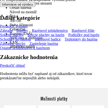
Bazén s oceľovými stenami
.
Informácie od výrobcu
Obsah balenia
Návod na montáž
Šírka
Ďalšie kategórie
360 cm
Doba účinnosti
Preskočiť zoznam
Celoročná
Záhrada
Bazény
Bazénové príslušenstvo
Bazénové fólie
Rozmer (DxŠ)
Solárne plachty
Krycie plachty na bazén
Podložky pod bazén
3600 mm x 3600 mm
Schodíky do bazéna
Bazénové hadice
Teplomery do bazéna
EAN
Záhradné sprchy
Zastrešenie bazéna
4894906030669
Ostatné príslušenstvo k bazénom
Zákaznícke hodnotenia
Preskočiť oblasť
Hodnotenia môžu byť napísané aj od zákazníkov, ktorí tovar
preukázateľne nepoužili alebo nekúpili.
Možnosti platby