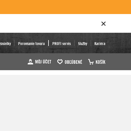
zásielky
Porovnanie tovaru
PROFI servis
Služby
Kariéra
MÔJ ÚČET
OBĽÚBENÉ
KOŠÍK