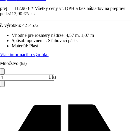
preț — 112,90 € * Všetky ceny vr. DPH a bez nákladov na prepravu
pe ks
112,90 €
*
/
ks
č. výrobku:
4214572
Vhodné pre rozmery nádrže
:
4,57 m, 1,07 m
Spôsob upevnenia
:
Sťahovací pásik
Materiál
:
Plast
Viac informácií o výrobku
Množstvo (ks)
1 ks