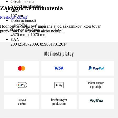
Obsah balenia
Návod na obsluhu
Zákaznícke hodnotenia
Šírka
107 cm
Preskočiť oblasť
Doba účinnosti
Celoročná
Hodnotenia môžu byť napísané aj od zákazníkov, ktorí tovar
Rozmer (DxŠ)
preukázateľne nepoužili alebo nekúpili.
4570 mm x 1070 mm
EAN
2004214572009, 8590517312014
Možnosti platby