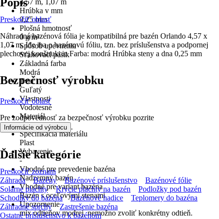
Popis
4,57 m, 1,07 m
Hrúbka v mm
Preskočiť oblasť
0,25 mm
Plošná hmotnosť
Náhradná bazénová fólia je kompatibilná pre bazén Orlando 4,57 x
0 g/m²
1,07 m. Ide iba o bazénovú fóliu, tzn. bez príslušenstva a podpornej
Spôsob upevnenia
plechovej konštrukcie Farba: modrá Hrúbka steny a dna 0,25 mm
Sťahovací pásik
Základná farba
Modrá
Bezpečnosť výrobku
Tvar
Guľatý
Vlastnosti
Preskočiť oblasť
Vodotesné
Materiál
Pre zodpovednosť za bezpečnosť výrobku pozrite
Plast
.
Informácie od výrobcu
Špecifikácia materiálu
Plast
Vybavenie
Ďalšie kategórie
-
Vhodné pre prevedenie bazéna
Preskočiť zoznam
Nadzemný bazén
Záhrada
Bazény
Bazénové príslušenstvo
Bazénové fólie
Vhodné pre variant bazéna
Solárne plachty
Krycie plachty na bazén
Podložky pod bazén
Bazén s oceľovými stenami
Schodíky do bazéna
Bazénové hadice
Teplomery do bazéna
Upozornenie
Záhradné sprchy
Zastrešenie bazéna
mix odtieňov modrej, nemožno zvoliť konkrétny odtieň.
Ostatné príslušenstvo k bazénom