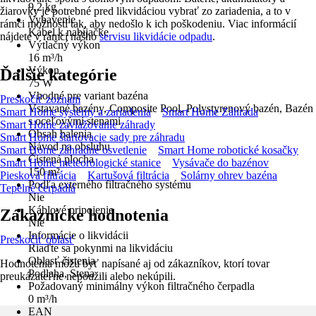
9,2 kg
žiarovky je potrebné pred likvidáciou vybrať zo zariadenia, a to v
Vybavenie
rámci možností tak, aby nedošlo k ich poškodeniu. Viac informácií
Kábel k nabíjačke
nájdete v rámci nášho
servisu likvidácie odpadu
.
Výtlačný výkon
16 m³/h
Výkon
Ďalšie kategórie
75 W
Vhodné pre variant bazéna
Preskočiť zoznam
Vstavané bazény, Composite Pool, Polystyrenový bazén, Bazén
Smart Home systémy a zariadenia
Smart Home Záhrada
s oceľovými stenami
Smart Home zavlažovanie záhrady
Obsah balenia
Smart Home štartovacie sady pre záhradu
Návod na obsluhu
Smart Home záhradné osvetlenie
Smart Home robotické kosačky
Čistená plocha
Smart Home meteorologické stanice
Vysávače do bazénov
150 m²
Piesková filtrácia
Kartušová filtrácia
Solárny ohrev bazéna
Podľa externého filtračného systému
Tepelné čerpadlá
Nie
Káblové pripojenie
Zákaznícke hodnotenia
Nie
Informácie o likvidácii
Preskočiť oblasť
Riaďte sa pokynmi na likvidáciu
Oblasť čistenia
Hodnotenia môžu byť napísané aj od zákazníkov, ktorí tovar
Podlaha, Stena
preukázateľne nepoužili alebo nekúpili.
Požadovaný minimálny výkon filtračného čerpadla
0 m³/h
EAN