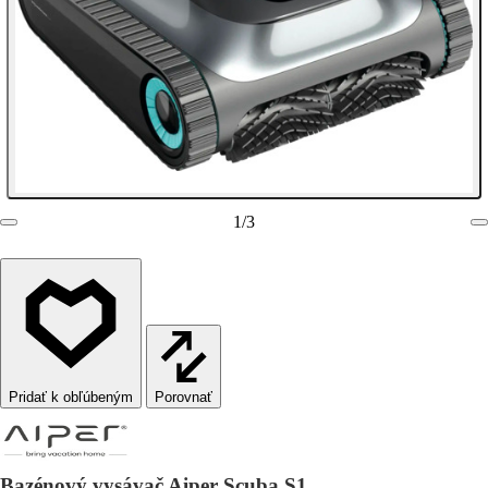
1
/
3
Porovnať
Bazénový vysávač Aiper Scuba S1