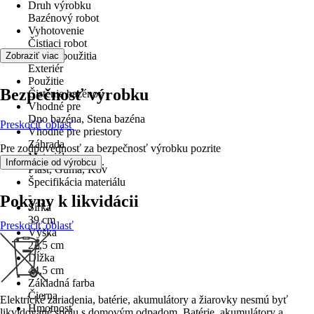
Druh výrobku
Bazénový robot
Vyhotovenie
Čistiaci robot
Oblasť použitia
Zobraziť viac
Exteriér
Použitie
Bezpečnosť výrobku
Čistenie bazénov
Vhodné pre
Dno bazéna, Stena bazéna
Preskočiť oblasť
Vhodné pre priestory
Záhrada
Pre zodpovednosť za bezpečnosť výrobku pozrite
Materiál
.
Informácie od výrobcu
Plast, Guma, Kov
Špecifikácia materiálu
-
Pokyny k likvidácii
Šírka
39 cm
Preskočiť oblasť
Výška
22,5 cm
Dĺžka
44,5 cm
Základná farba
Čierna
Elektrické zariadenia, batérie, akumulátory a žiarovky nesmú byť
Hmotnosť
likvidované spolu s domovým odpadom. Batérie, akumulátory a