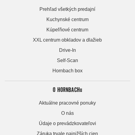
Prehľad všetkých predajní
Kuchynské centrum
Kúpeľňové centrum
XXL centrum obkladov a dlažieb
Drive-In
Self-Scan
Hornbach box
O HORNBACHu
Aktuálne pracovné ponuky
O nás
Údaje o prevádzkovateľovi
Záruka trvale najnižších cien