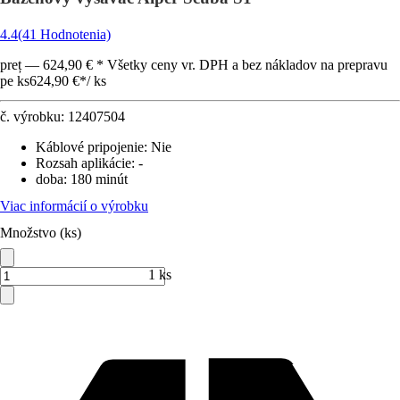
4.4
(41 Hodnotenia)
preț — 624,90 € * Všetky ceny vr. DPH a bez nákladov na prepravu
pe ks
624,90 €
*
/
ks
č. výrobku:
12407504
Káblové pripojenie
:
Nie
Rozsah aplikácie
:
-
doba
:
180 minút
Viac informácií o výrobku
Množstvo (ks)
1 ks