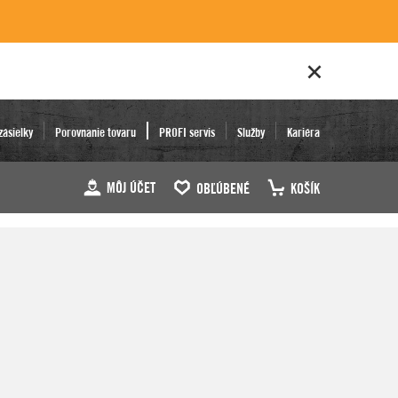
zásielky
Porovnanie tovaru
PROFI servis
Služby
Kariéra
MÔJ ÚČET
OBĽÚBENÉ
KOŠÍK