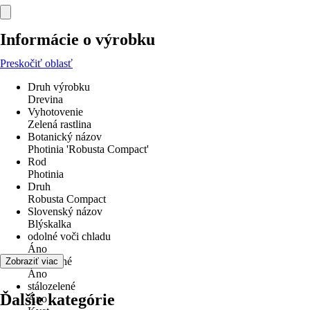
Informácie o výrobku
Preskočiť oblasť
Druh výrobku
Drevina
Vyhotovenie
Zelená rastlina
Botanický názov
Photinia 'Robusta Compact'
Rod
Photinia
Druh
Robusta Compact
Slovenský názov
Blýskalka
odolné voči chladu
Áno
Viacročné
Zobraziť viac
Áno
stálozelené
Ďalšie kategórie
Áno