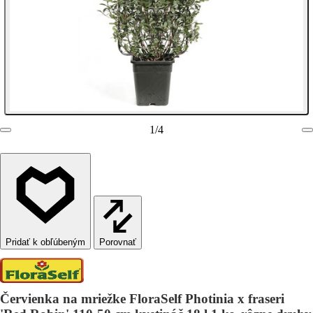
1
/
4
Porovnať
Červienka na mriežke FloraSelf Photinia x fraseri