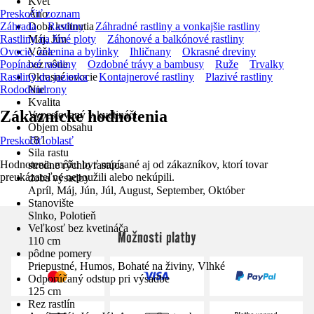
Kvet
Preskočiť zoznam
Áno
Záhrada
Doba kvitnutia
Rastliny
Záhradné rastliny a vonkajšie rastliny
Rastliny na živé ploty
Máj, Jún
Záhonové a balkónové rastliny
Ovocie, zelenina a bylinky
Vôňa
Ihličnany
Okrasné dreviny
Popínavé rastliny
bez vône
Ozdobné trávy a bambusy
Ruže
Trvalky
Rastliny do jazierka
Okrasné ovocie
Kontajnerové rastliny
Plazivé rastliny
Rododendrony
Nie
Kvalita
Zákaznícke hodnotenia
Vypestovaný v kvetináči
Objem obsahu
18 l
Preskočiť oblasť
Sila rastu
Hodnotenia môžu byť napísané aj od zákazníkov, ktorí tovar
stredne rýchlo rastúca
preukázateľne nepoužili alebo nekúpili.
doba výsadby
Apríl, Máj, Jún, Júl, August, September, Október
Stanovište
Slnko, Polotieň
Veľkosť bez kvetináča
Možnosti platby
110 cm
pôdne pomery
Priepustné, Humos, Bohaté na živiny, Vlhké
Odporúčaný odstup pri výsadbe
125 cm
Rez rastlín