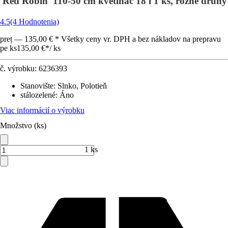
'Red Robin' 110-50 cm kvetináč 18 l 1 ks, rôzne druhy
4.5
(4 Hodnotenia)
preț — 135,00 € * Všetky ceny vr. DPH a bez nákladov na prepravu
pe ks
135,00 €
*
/
ks
č. výrobku:
6236393
Stanovište
:
Slnko, Polotieň
stálozelené
:
Áno
Viac informácií o výrobku
Množstvo (ks)
1 ks