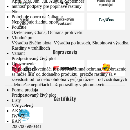
Apríl, Máj, Jún, Júl, August, September
nutnosť podpery pre popínavé rastliny
Nie
Potrebuje oporu na šplhanie
Nepotrebuje žiadnu oporu
Použitie
Ozelenenie, Clona, Ochrana proti vetru
Vhodné pre
Výsadba živého plota, Výsadba po kusoch, Skupinová výsadba,
Rastliny v truhlíkoch
Dopravcovia
Variant
Predpestovaný živý plot
Upozornenie
Pri použití v kvetináči je potrebná zimná ochrana, Vyobrazenie
sa môže líšiť od dodaného produktu, pretože rastliny sa v
závislosti od ročného obdobia vyvíjajú rôzne – od zostrihaných
alebo ešte nepučiacich až po rastliny v plnom kvete.
Forma predaja
Predpestovaný živý plot
Certifikáty
Listy
Vždyzelený
AKN
JWWZ
EAN
2007005990341