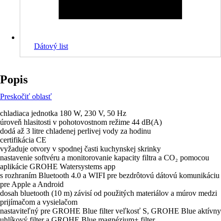
Dátový list
Popis
Preskočiť oblasť
chladiaca jednotka 180 W, 230 V, 50 Hz
úroveň hlasitosti v pohotovostnom režime 44 dB(A)
dodá až 3 litre chladenej perlivej vody za hodinu
certifikácia CE
vyžaduje otvory v spodnej časti kuchynskej skrinky
nastavenie softvéru a monitorovanie kapacity filtra a CO₂ pomocou
aplikácie GROHE Watersystems app
s rozhraním Bluetooth 4.0 a WIFI pre bezdrôtovú dátovú komunikáciu
pre Apple a Android
dosah bluetooth (10 m) závisí od použitých materiálov a múrov medzi
prijímačom a vysielačom
nastaviteľný pre GROHE Blue filter veľkosť S, GROHE Blue aktívny
uhlíkový filter a GROHE Blue magnézium+ filter