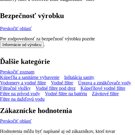
Bezpečnosť výrobku
Preskočiť oblasť
Pre zodpovednosť za bezpečnosť výrobku pozrite
.
Informácie od výrobcu
Ďalšie kategórie
Preskočiť zoznam
Kúpeľňa a sanitárne vybavenie
Inštalácia sanity
Vodomery a vodné filtre
Vodné filtre
Úprava a zmäkčovače vody
Filtračné vložky
Vodné filtre pod drez
Kúpeľňové vodné filtre
Filtre na prívod vody
Vodné filtre na batériu
Závitové filtre
Filtre na dažďovú vodu
Zákaznícke hodnotenia
Preskočiť oblasť
Hodnotenia môžu byť napísané aj od zákazníkov, ktorí tovar