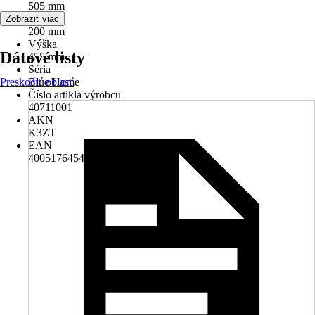
505 mm
Šírka
Zobraziť viac
200 mm
Výška
Dátové listy
455 mm
Séria
Preskočiť oblasť
Blue Home
Číslo artikla výrobcu
40711001
AKN
K3ZT
EAN
4005176454301