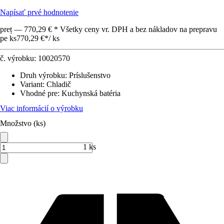
Napísať prvé hodnotenie
preț — 770,29 € * Všetky ceny vr. DPH a bez nákladov na prepravu
pe ks
770,29 €
*
/
ks
č. výrobku:
10020570
Druh výrobku
:
Príslušenstvo
Variant
:
Chladič
Vhodné pre
:
Kuchynská batéria
Viac informácií o výrobku
Množstvo (ks)
1 ks