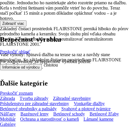
použitie. Jednoducho ho nastriekajte alebo rozotrite priamo na dlažbu.
Kefa s tvrdými štetinami vám pomôže vtrieť ho do povrchu. Teraz
stačí počkať 15 minút a potom dôkladne opláchnuť vodou – a je
hotovo.
Zobraziť viac
Základný čistiaci prostriedok FLAIRSTONE preniká hlboko do pórov
prírodného kameňa a keramiky. Svoju úlohu plní vďaka obsahu
Bezpečnosť výrobku
kyselín. Kyselinu možno potom neutralizovať neutralizátorom
FLAIRSTONE 2001.
Preskočiť oblasť
Vaše výhody: Špinavá dlažba na terase sa raz a navždy stane
minulosťou. So základným čistiacim prostriedkom FLAIRSTONE
Pre zodpovednosť za bezpečnosť výrobku pozrite
bude všetko opäť žiariť čistotou
.
Informácie od výrobcu
Ďalšie kategórie
Preskočiť zoznam
Záhrada
Tvorba záhrady
Záhradné stavebniny
Príslušenstvo pre záhradné stavebniny
Vonkajšie dlažby
Betónové obrubníky a palisády
Svahové a plotové tvárnice
Nášľapy
Bazénové lemy
Betónové schody
Betónové žľaby
Mobiliár
Ochrana a starostlivosť o kameň
Lámané kamene
Gabióny