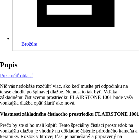
Brožúra
Popis
Preskočiť oblasť
Nič vás nedokáže rozčúliť viac, ako keď musíte pri odpočinku na
terase chodiť po špinavej dlažbe. Nemusí to tak byť. Vďaka
základnému čistiacemu prostriedku FLAIRSTONE 1001 bude vaša
vonkajšia dlažba opäť žiariť ako nová.
Vlastnosti základného čistiaceho prostriedku FLAIRSTONE 1001
Prečo by ste si ho mali kúpiť: Tento špeciálny čistiaci prostriedok na
vonkajšiu dlažbu je vhodný na dôkladné čistenie prírodného kameňa a
keramiky. Roztok v litrovej fľaši je namiešaný a pripravený na