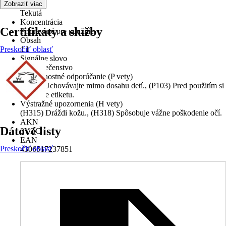
Forma
Zobraziť viac
Tekutá
Koncentrácia
Certifikáty a služby
Pripravené pre použitie
Obsah
Preskočiť oblasť
1 l
Signálne slovo
Nebezpečenstvo
Bezpečnostné odporúčanie (P vety)
(P102) Uchovávajte mimo dosahu detí., (P103) Pred použitím si
prečítajte etiketu.
Výstražné upozornenia (H vety)
(H315) Dráždi kožu., (H318) Spôsobuje vážne poškodenie očí.
AKN
Dátové listy
3YZC
EAN
Preskočiť oblasť
4306517237851