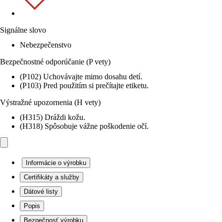
Signálne slovo
Nebezpečenstvo
Bezpečnostné odporúčanie (P vety)
(P102) Uchovávajte mimo dosahu detí.
(P103) Pred použitím si prečítajte etiketu.
Výstražné upozornenia (H vety)
(H315) Dráždi kožu.
(H318) Spôsobuje vážne poškodenie očí.
Informácie o výrobku
Certifikáty a služby
Dátové listy
Popis
Bezpečnosť výrobku