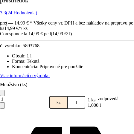
prostriedok
3.3
(24 Hodnotenia)
preț — 14,99 € * Všetky ceny vr. DPH a bez nákladov na prepravu pe
ks
14,99 €
*
/
ks
Corespunde la 14,99 € pe l
(
14,99 €
/
l
)
č. výrobku:
5893768
Obsah
:
1 l
Forma
:
Tekutá
Koncentrácia
:
Pripravené pre použitie
Viac informácií o výrobku
Množstvo (ks)
zodpovedá
1 ks
ks
l
1,000 l