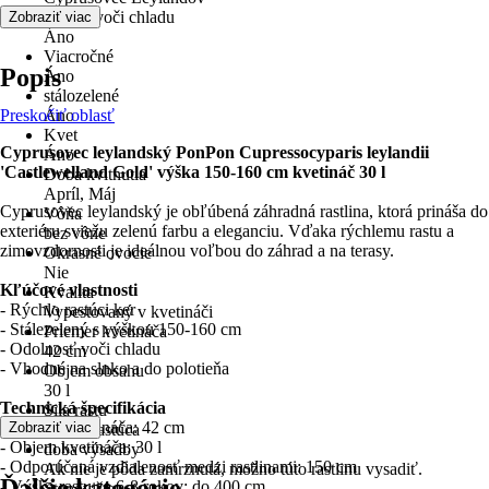
odolné voči chladu
Zobraziť viac
Áno
Viacročné
Popis
Áno
stálozelené
Preskočiť oblasť
Áno
Kvet
Cyprusovec leylandský PonPon Cupressocyparis leylandii
Áno
'Castlewelland Gold' výška 150-160 cm kvetináč 30 l
Doba kvitnutia
Apríl, Máj
Cyprusovec leylandský je obľúbená záhradná rastlina, ktorá prináša do
Vôňa
exteriéru sviežu zelenú farbu a eleganciu. Vďaka rýchlemu rastu a
bez vône
zimovzdornosti je ideálnou voľbou do záhrad a na terasy.
Okrasné ovocie
Nie
Kľúčové vlastnosti
Kvalita
- Rýchlo rastúci ker
Vypestovaný v kvetináči
- Stálezelený s výškou 150-160 cm
Priemer kvetináča
- Odolnosť voči chladu
42 cm
- Vhodné na slnko a do polotieňa
Objem obsahu
30 l
Technická špecifikácia
Sila rastu
- Priemer kvetináča: 42 cm
Zobraziť viac
rýchlo rastúca
- Objem kvetináča: 30 l
doba výsadby
- Odporúčaná vzdialenosť medzi rastlinami: 150 cm
Ak nie je pôda zamrznutá, možno túto rastlinu vysadiť.
Ďalšie kategórie
- Výška rastu za 6-8 rokov: do 400 cm
Stanovište