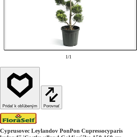
1
/
1
Porovnať
Cyprusovec Leylandov PonPon Cupressocyparis