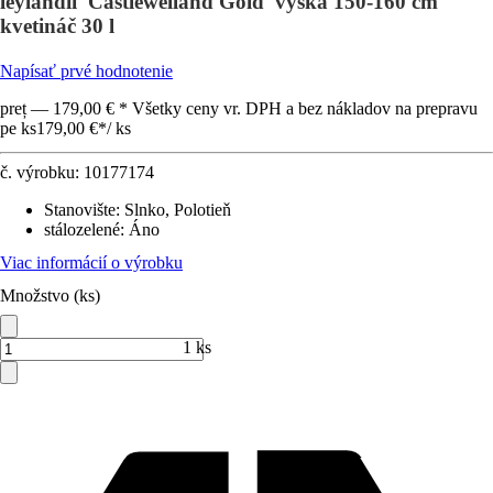
leylandii 'Castlewelland Gold' výška 150-160 cm
kvetináč 30 l
Napísať prvé hodnotenie
preț — 179,00 € * Všetky ceny vr. DPH a bez nákladov na prepravu
pe ks
179,00 €
*
/
ks
č. výrobku:
10177174
Stanovište
:
Slnko, Polotieň
stálozelené
:
Áno
Viac informácií o výrobku
Množstvo (ks)
1 ks