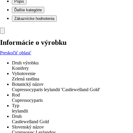
Popis
Ďalšie kategórie
Zákaznícke hodnotenia
Informácie o výrobku
Preskočiť oblasť
Druh výrobku
Konifery
Vyhotovenie
Zelená rastlina
Botanický názov
Cupressocyparis leylandii 'Castlewelland Gold'
Rod
Cupressocyparis
Typ
leylandii
Druh
Castlewelland Gold
Slovenský názov
Cyprusovec Leylandov