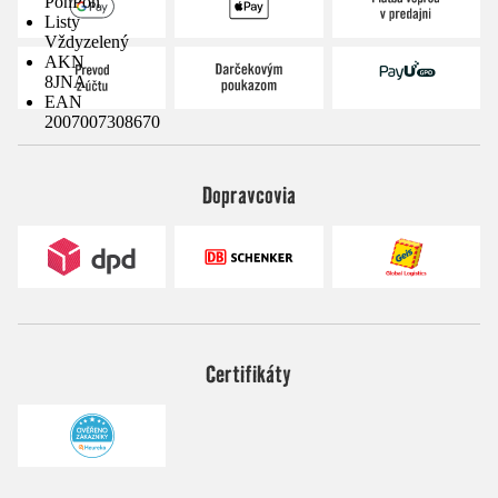
PonPon
Listy
Vždyzelený
AKN
8JNA
EAN
2007007308670
Dopravcovia
Certifikáty