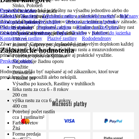
Slnko, Polotieň
Cyprusovec leylandský je ideálny na výsadbu jednotlivo alebo do
Preskočiť zoznam
Veľkosť bez kvetináča
nádob. Vďaka svojmu rýchlemu rastu a stálezelenému vzhľadu je
Záhrada
Rastliny
Záhradné rastliny a vonkajšie rastliny
Ihličnany
150 cm - 160 cm
skvelou voľbou do živých plotov alebo ako solitérny prvok v záhrade.
Záhonové a balkónové rastliny
Ovocie, zelenina a bylinky
pôdne pomery
Pôda by mala byť priepustná, aby sa rastlinám darilo. Optimálny rast
Okrasné dreviny
Popínavé rastliny
Rastliny na živé ploty
Priepustné
zabezpečí umiestnenie na plnom slnku alebo v polotieni.
Ozdobné trávy a bambusy
Ruže
Trvalky
Rastliny do jazierka
Odporúčaný odstup pri výsadbe
Kontajnerové rastliny
Plazivé rastliny
Rododendrony
150 cm
Záver je jasný: Cyprusovec leylandský je skvelým doplnkom každej
nutnosť podpery pre popínavé rastliny
Zákaznícke hodnotenia
záhrady, ktorý vďaka svojmu rýchlemu rastu a mrazuvzdornosti
Nie
prináša nielen estetickú hodnotu, ale aj praktické využitie.
Potrebuje oporu na šplhanie
Preskočiť oblasť
Nepotrebuje žiadnu oporu
Použitie
Hodnotenia môžu byť napísané aj od zákazníkov, ktorí tovar
Dekorácie
preukázateľne nepoužili alebo nekúpili.
Vhodné pre
Výsadba po kusoch, Rastliny v truhlíkoch
šírka rastu za cca 6 - 8 rokov
200 cm
výška rastu za cca 6 - 8 rokov
Možnosti platby
400 cm
Potrebný počet rastlín
cca 1 rastlina/m²
Farba kvetov
Žltá
Forma predaja