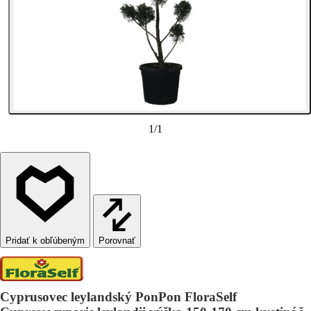
1
/
1
Porovnať
Cyprusovec leylandský PonPon FloraSelf