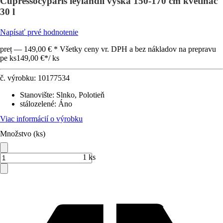
Cupressocyparis leylandii výška 150-170 cm kvetináč
30 l
Napísať prvé hodnotenie
preț — 149,00 € * Všetky ceny vr. DPH a bez nákladov na prepravu
pe ks
149,00 €
*
/
ks
č. výrobku:
10177534
Stanovište
:
Slnko, Polotieň
stálozelené
:
Áno
Viac informácií o výrobku
Množstvo (ks)
1 ks