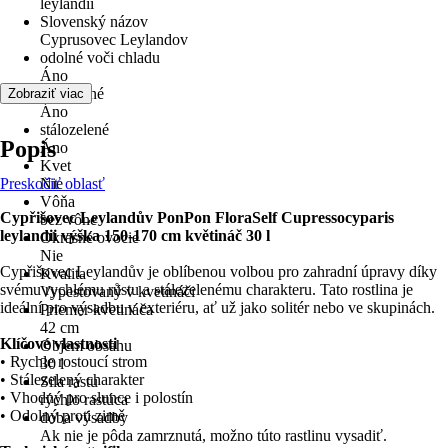
leylandii
Slovenský názov
Cyprusovec Leylandov
odolné voči chladu
Áno
Viacročné
Zobraziť viac
Áno
stálozelené
Popis
Áno
Kvet
Preskočiť oblasť
Nie
Vôňa
Cypřišovec Leylandův PonPon FloraSelf Cupressocyparis
bez vône
leylandii výška 150-170 cm květináč 30 l
Okrasné ovocie
Nie
Cypřišovec Leylandův je oblíbenou volbou pro zahradní úpravy díky
Kvalita
svému rychlému růstu a stálezelenému charakteru. Tato rostlina je
Vypestovaný v kvetináči
ideální pro výsadbu v exteriéru, ať už jako solitér nebo ve skupinách.
Priemer kvetináča
42 cm
Klíčové vlastnosti
Objem obsahu
• Rychle rostoucí strom
30 l
• Stálezelený charakter
Sila rastu
• Vhodný pro slunce i polostín
rýchlo rastúca
• Odolný proti zimě
doba výsadby
Ak nie je pôda zamrznutá, možno túto rastlinu vysadiť.