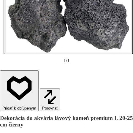
1
/
1
Porovnať
Dekorácia do akvária lávový kameň premium L 20-25
cm čierny