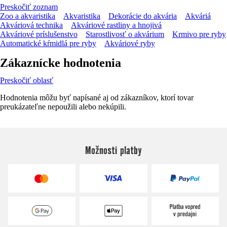
Preskočiť zoznam
Zoo a akvaristika
Akvaristika
Dekorácie do akvária
Akváriá
Akváriová technika
Akváriové rastliny a hnojivá
Akváriové príslušenstvo
Starostlivosť o akvárium
Krmivo pre ryby
Automatické kŕmidlá pre ryby
Akváriové ryby
Zákaznícke hodnotenia
Preskočiť oblasť
Hodnotenia môžu byť napísané aj od zákazníkov, ktorí tovar
preukázateľne nepoužili alebo nekúpili.
Možnosti platby