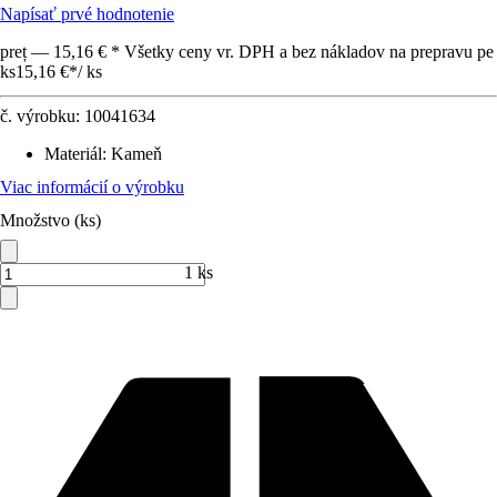
Napísať prvé hodnotenie
preț — 15,16 € * Všetky ceny vr. DPH a bez nákladov na prepravu pe
ks
15,16 €
*
/
ks
č. výrobku:
10041634
Materiál
:
Kameň
Viac informácií o výrobku
Množstvo (ks)
1 ks