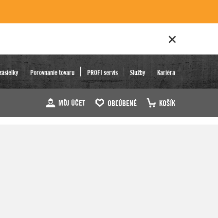
zásielky
Porovnanie tovaru
PROFI servis
Služby
Kariéra
MÔJ ÚČET
OBĽÚBENÉ
KOŠÍK