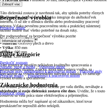
a stabilitu
Zobraziť viac
Táto dielenská zostava je navrhnutá tak, aby splnila potreby rôznych
Bezpečnosť výrobku
používateľov. Jej sivá farba sa ľahko integruje do akéhokoľvek
interiéru, či už ide o domácu dielňu alebo profesionálny pracovný
priestor. Vďaka pevnému pracovnému stolu a praktickej nástennej
Preskočiť oblasť
skrinke budete mať všetko potrebné na dosah ruky.
Pre zodpovednosť za bezpečnosť výrobku pozrite
Technická špecifikácia:
.
Informácie od výrobcu
•
Materiál
: Oceľový plech a drevo
•
Výška
: 850 mm
•
Hĺbka
: 600 mm
Ďalšie kategórie
•
Šírka
: 1200 mm
Preskočiť zoznam
Táto zostava je skvelým príkladom kvalitného spracovania a
Náradie, stroje a dielňa
Vybavenie dielne
premysleného dizajnu. Značka, ktorá túto zostavu vyrába, sa
Pracovné stoly, príslušenstvo k pracovným stolom
Pracovné stoly
špecializuje na výrobu dielenského nábytku a náradia, čo zaručuje
Príručné stolíky
Príslušenstvo k pracovným stolom
vysokú kvalitu a spoľahlivosť.
Zákaznícke hodnotenia
Ak hľadáte praktické a štýlové riešenie pre vašu dielňu, neváhajte a
objednajte si svoju dielenskú zostavu ešte dnes
. Uvidíte, že s touto
Preskočiť oblasť
zostavou sa vaša práca stane efektívnejšou a príjemnejšou.
Hodnotenia môžu byť napísané aj od zákazníkov, ktorí tovar
preukázateľne nepoužili alebo nekúpili.