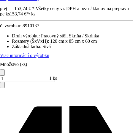
preț — 153,74 € * Všetky ceny vr. DPH a bez nákladov na prepravu
pe ks
153,74 €
*
/
ks
č. výrobku:
8910137
Druh výrobku
:
Pracovný stôl, Skriňa / Skrinka
Rozmery (ŠxVxH)
:
120 cm x 85 cm x 60 cm
Základná farba
:
Sivá
Viac informácií o výrobku
Množstvo (ks)
1 ks