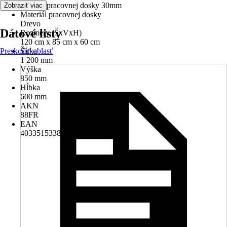
Hrúbka pracovnej dosky 30mm
Zobraziť viac
Materiál pracovnej dosky
Drevo
Dátové listy
Rozmery (ŠxVxH)
120 cm x 85 cm x 60 cm
Preskočiť oblasť
Šírka
1 200 mm
Výška
850 mm
Hĺbka
600 mm
AKN
88FR
EAN
4033515338227