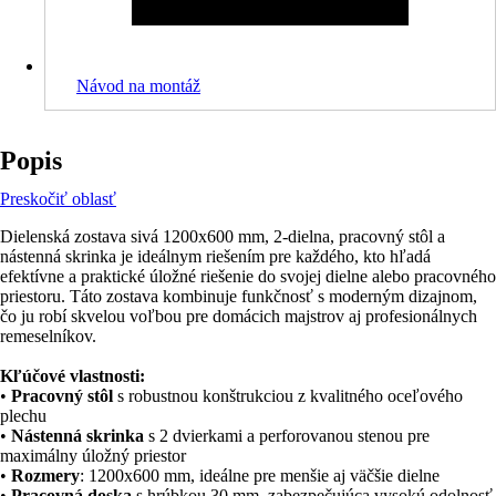
Návod na montáž
Popis
Preskočiť oblasť
Dielenská zostava sivá 1200x600 mm, 2-dielna, pracovný stôl a
nástenná skrinka je ideálnym riešením pre každého, kto hľadá
efektívne a praktické úložné riešenie do svojej dielne alebo pracovného
priestoru. Táto zostava kombinuje funkčnosť s moderným dizajnom,
čo ju robí skvelou voľbou pre domácich majstrov aj profesionálnych
remeselníkov.
Kľúčové vlastnosti:
•
Pracovný stôl
s robustnou konštrukciou z kvalitného oceľového
plechu
•
Nástenná skrinka
s 2 dvierkami a perforovanou stenou pre
maximálny úložný priestor
•
Rozmery
: 1200x600 mm, ideálne pre menšie aj väčšie dielne
•
Pracovná doska
s hrúbkou 30 mm, zabezpečujúca vysokú odolnosť