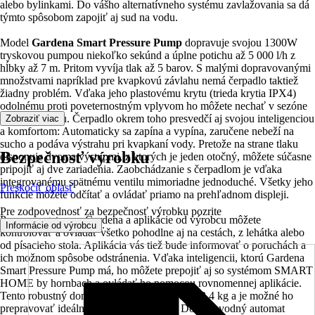
alebo bylinkami. Do vášho alternatívneho systému zavlažovania sa dá
týmto spôsobom zapojiť aj sud na vodu.
Model
Gardena Smart Pressure Pump
dopravuje svojou 1300W
tryskovou pumpou niekoľko sekúnd a úplne potichu až 5 000 l/h z
hĺbky až 7 m. Pritom vyvíja tlak až 5 barov. S malými dopravovanými
množstvami napríklad pre kvapkovú závlahu nemá čerpadlo taktiež
žiadny problém. Vďaka jeho plastovému krytu (trieda krytia IPX4)
odolnému proti poveternostným vplyvom ho môžete nechať v sezóne
pokojne vonku. Čerpadlo okrem toho presvedčí aj svojou inteligenciou
Zobraziť viac
a komfortom: Automaticky sa zapína a vypína, zaručene nebeží na
sucho a podáva výstrahu pri kvapkaní vody. Pretože na strane tlaku
Bezpečnosť výrobku
disponuje dvoma výstupmi, z ktorých je jeden otočný, môžete súčasne
pripojiť aj dve zariadenia. Zaobchádzanie s čerpadlom je vďaka
integrovanému spätnému ventilu mimoriadne jednoduché. Všetky jeho
Preskočiť oblasť
funkcie môžete odčítať a ovládať priamo na prehľadnom displeji.
Pre zodpovednosť za bezpečnosť výrobku pozrite
Pomocou gateway Gardena a aplikácie od výrobcu môžete
.
Informácie od výrobcu
kontrolovať a ovládať všetko pohodlne aj na cestách, z lehátka alebo
od písacieho stola. Aplikácia vás tiež bude informovať o poruchách a
ich možnom spôsobe odstránenia. Vďaka inteligencii, ktorú Gardena
Smart Pressure Pump má, ho môžete prepojiť aj so systémom SMART
HOME by hornbach a ovládať ho pomocou rovnomennej aplikácie.
Tento robustný domáci vodný automat váži 13,4 kg a je možné ho
prepravovať ideálne za sklopné držadlo. Domáci vodný automat