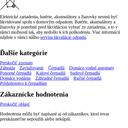
Elektrické zariadenia, batérie, akumulátory a žiarovky nesmú byť
likvidované spolu s domovým odpadom. Batérie, akumulátory a
žiarovky je potrebné pred likvidáciou vybrať zo zariadenia, a to v
rámci možností tak, aby nedošlo k ich poškodeniu. Viac informácií
nájdete v rámci nášho
servisu likvidácie odpadu
.
Ďalšie kategórie
Preskočiť zoznam
Záhrada
Zavlažovanie
Čerpadlá
Domáce vodné automaty
Ponorné čerpadlá
Kalové čerpadlá
Sudové čerpadlá
Domáce vodárne
Záhradné čerpadlá
Ručné čerpadlá
Príslušenstvo k čerpadlám
Zákaznícke hodnotenia
Preskočiť oblasť
Hodnotenia môžu byť napísané aj od zákazníkov, ktorí tovar
preukázateľne nepoužili alebo nekúpili.