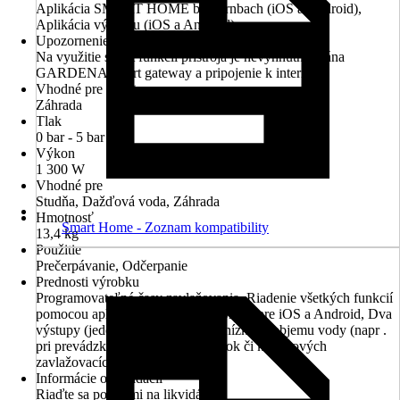
Aplikácia SMART HOME by hornbach (iOS a Android),
Aplikácia výrobcu (iOS a Android)
Upozornenie
Na využitie smart funkcií prístroja je nevyhnutná brána
GARDENA smart gateway a pripojenie k internetu!
Vhodné pre priestory
Záhrada
Tlak
0 bar - 5 bar
Výkon
1 300 W
Vhodné pre
Studňa, Dažďová voda, Záhrada
Hmotnosť
Smart Home - Zoznam kompatibility
13,4 kg
Použitie
Prečerpávanie, Odčerpanie
Prednosti výrobku
Programovateľné časy zavlažovania, Riadenie všetkých funkcií
pomocou aplikácie GARDENA Smart pre iOS a Android, Dva
výstupy (jeden otočný), Program nízkeho objemu vody (napr .
pri prevádzke automatických práčok či kvapkových
zavlažovacích systémov)
Informácie o likvidácii
Riaďte sa pokynmi na likvidáciu