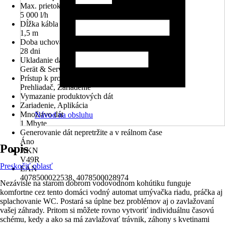
Max. prietok
5 000 l/h
Dĺžka kábla
1,5 m
Doba uchovávania dát
28 dni
Ukladanie dát
Gerät & Server
Prístup k produktovým dátam
Prehliadač, Zariadenie
Vymazanie produktových dát
Zariadenie, Aplikácia
Množstvo dát
Návod na obsluhu
1 Mbyte
Generovanie dát nepretržite a v reálnom čase
Áno
Popis
AKN
V49R
Preskočiť oblasť
EAN
4078500022538, 4078500028974
Nezávisle na starom dobrom vodovodnom kohútiku funguje
komfortne cez tento domáci vodný automat umývačka riadu, práčka aj
splachovanie WC. Postará sa úplne bez problémov aj o zavlažovaní
vašej záhrady. Pritom si môžete rovno vytvoriť individuálnu časovú
schému, kedy a ako sa má zavlažovať trávnik, záhony s kvetinami