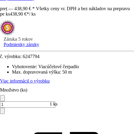
preț — 438,90 € * Všetky ceny vr. DPH a bez nákladov na prepravu
pe ks
438,90 €
*
/
ks
Záruka 5 rokov
Podmienky záruky
č. výrobku:
6247794
Vyhotovenie
:
Viacúčelové čerpadlo
Max. dopravovaná výška
:
50 m
Viac informácií o výrobku
Množstvo (ks)
1 ks