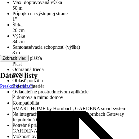
Max. dopravovaná výška
50 m
Prípojka na výstupnej strane
1"
Šírka
26 cm
Výška
34 cm
Samonasávacia schopnosť (výška)
8 m
Materiál plášťa
Zobraziť viac
Plast
Ochranná trieda
Dátové listy
IPX4
Oblasť použitia
Preskočiť oblasť
Exteriér, Interiér
Ovládateľné prostredníctvom aplikácie
Z domova a mimo domov
Kompatibilita
SMART HOME by Hornbach, GARDENA smart system
Na integráciu do SMART HOME by hornbach Gateway
Je potrebná GARDENA Gateway
Potrebné príslušenstvo
GARDENA Gateway
Možnosť ovládania