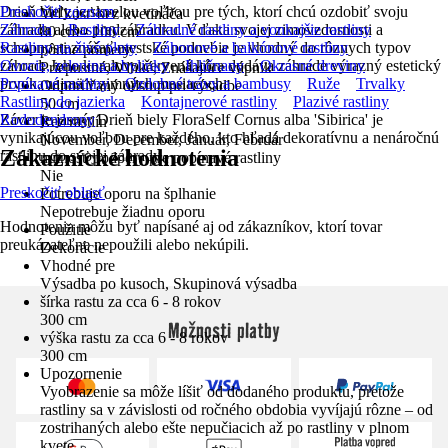
Drieň biely je skvelou voľbou pre tých, ktorí chcú ozdobiť svoju
Preskočiť zoznam
Veľkosť bez kvetináča
záhradu alebo predzáhradku. Vďaka svojej zimovzdornosti a
Záhrada
Rastliny
Záhradné rastliny a vonkajšie rastliny
80 cm - 100 cm
schopnosti znášať mestské podnebie je vhodný do rôznych typov
Rastliny na živé ploty
Záhonové a balkónové rastliny
pôdne pomery
záhrad. Jeho koralovo červená kôra dodáva záhrade výrazný estetický
Ovocie, zelenina a bylinky
Ihličnany
Okrasné dreviny
Priepustné, Vlhké, Znášajúce vápnik
prvok, najmä v zimných mesiacoch.
Popínavé rastliny
Ozdobné trávy a bambusy
Ruže
Trvalky
Odporúčaný odstup pri výsadbe
Rastliny do jazierka
Kontajnerové rastliny
Plazivé rastliny
50 cm
Záver je jasný: Drieň biely FloraSelf Cornus alba 'Sibirica' je
Rododendrony
Rez rastlín
vynikajúcou voľbou pre každého, kto hľadá dekoratívnu a nenáročnú
November, December, Január, Február
Zákaznícke hodnotenia
rastlinu do svojej záhrady.
nutnosť podpery pre popínavé rastliny
Nie
Preskočiť oblasť
Potrebuje oporu na šplhanie
Nepotrebuje žiadnu oporu
Hodnotenia môžu byť napísané aj od zákazníkov, ktorí tovar
Použitie
preukázateľne nepoužili alebo nekúpili.
Dekorácie
Vhodné pre
Výsadba po kusoch, Skupinová výsadba
šírka rastu za cca 6 - 8 rokov
300 cm
Možnosti platby
výška rastu za cca 6 - 8 rokov
300 cm
Upozornenie
Vyobrazenie sa môže líšiť od dodaného produktu, pretože
rastliny sa v závislosti od ročného obdobia vyvíjajú rôzne – od
zostrihaných alebo ešte nepučiacich až po rastliny v plnom
kvete.