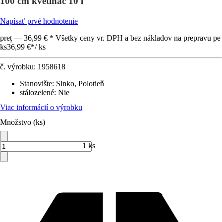
100 cm kvetináč 10 l
Napísať prvé hodnotenie
preț — 36,99 € * Všetky ceny vr. DPH a bez nákladov na prepravu pe
ks
36,99 €
*
/
ks
č. výrobku:
1958618
Stanovište
:
Slnko, Polotieň
stálozelené
:
Nie
Viac informácií o výrobku
Množstvo (ks)
1 ks