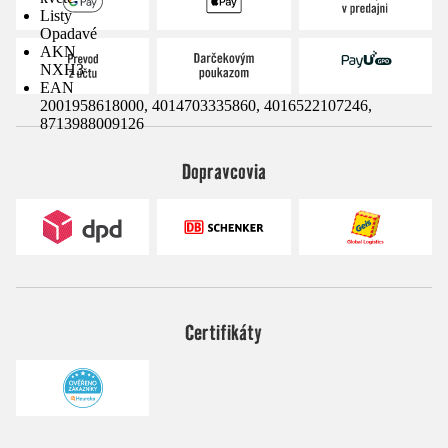
Listy
Opadavé
AKN
NXH3
EAN
2001958618000, 4014703335860, 4016522107246,
8713988009126
Dopravcovia
Certifikáty