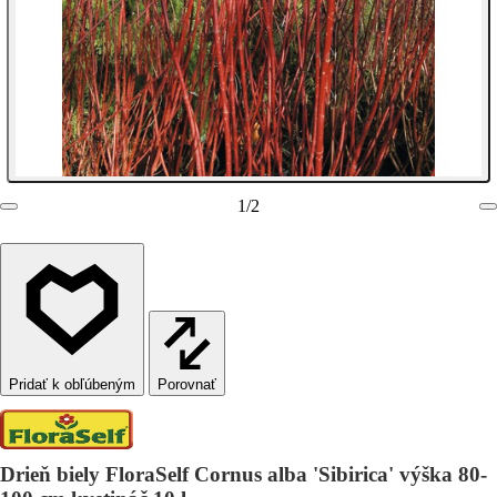
1
/
2
Porovnať
Drieň biely FloraSelf Cornus alba 'Sibirica' výška 80-