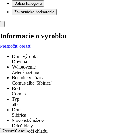
Ďalšie kategórie
Zákaznícke hodnotenia
Informácie o výrobku
Preskočiť oblasť
Druh výrobku
Drevina
Vyhotovenie
Zelená rastlina
Botanický názov
Cornus alba 'Sibirica'
Rod
Cornus
Typ
alba
Druh
Sibirica
Slovenský názov
Drieň biely
odolné voči chladu
Zobraziť viac