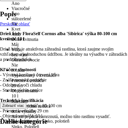
Áno
Viacročné
Popis
Áno
stálozelené
Preskočiť oblasť
Nie
Kvet
Drieň biely FloraSelf Cornus alba 'Sibirica' výška 80-100 cm
Áno
kvetináč 10 l
Doba kvitnutia
Máj
Drieň biely je atraktívna záhradná rastlina, ktorá zaujme svojím
Vôňa
vzhľadom a jednoduchou údržbou. Je ideálny na výsadbu v záhradách
bez vône
a predzáhradkách.
Okrasné ovocie
Nie
Kľúčové vlastnosti
Kvalita
- Výrazná korálovo červená kôra
Vypestovaný v kvetináči
- Znáša mestské podnebie
Priemer kvetináča
- Odolnosť voči chladu
29 cm
- Stredne rýchlo rastúce
Objem obsahu
10 l
Technická špecifikácia
Sila rastu
- Výška bez kvetináča: 80-100 cm
Zobraziť viac
stredne rýchlo rastúca
- Priemer kvetináča: 29 cm
doba výsadby
- Objem kvetináča: 10 l
Ak nie je pôda zamrznutá, možno túto rastlinu vysadiť.
Ďalšie kategórie
- Vhodné umiestnenie: Slnko, polotieň
Stanovište
Slnko, Polotieň